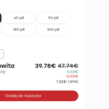
60 pill
90 pill
180 pill
360 pill
+
owita
39.78€
47.74€
tkę
0.63€
0.00€
1.32€
1.59€
Dodaj do koszyka