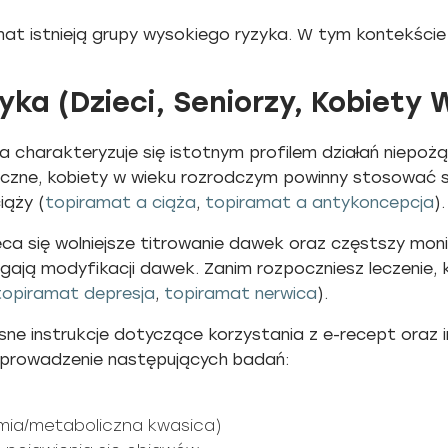
t istnieją grupy wysokiego ryzyka. W tym kontekście n
ka (Dzieci, Seniorzy, Kobiety 
a charakteryzuje się istotnym profilem działań niepo
oczne, kobiety w wieku rozrodczym powinny stosować 
iąży (
topiramat a ciąża
,
topiramat a antykoncepcja
).
ca się wolniejsze titrowanie dawek oraz częstszy monit
ją modyfikacji dawek. Zanim rozpoczniesz leczenie, 
topiramat depresja
,
topiramat nerwica
).
ne instrukcje dotyczące korzystania z e-recept oraz inf
zeprowadzenie następujących badań:
mia/metaboliczna kwasica)