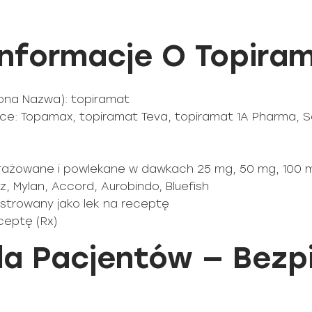
nformacje O Topira
ona Nazwa): topiramat
e: Topamax, topiramat Teva, topiramat 1A Pharma, Sa
 drażowane i powlekane w dawkach 25 mg, 50 mg, 100 
, Mylan, Accord, Aurobindo, Bluefish
jestrowany jako lek na receptę
ceptę (Rx)
la Pacjentów — Bez