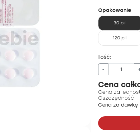
Opakowanie
30 pill
120 pill
Ilość:
-
Cena całk
Cena za jednos
Oszczędność
Cena za dawkę