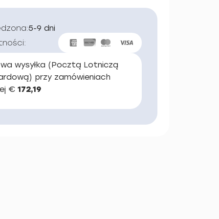
edzona:
5-9 dni
tności:
wa wysyłka (Pocztą Lotniczą
ardową) przy zamówieniach
ej €
172,19