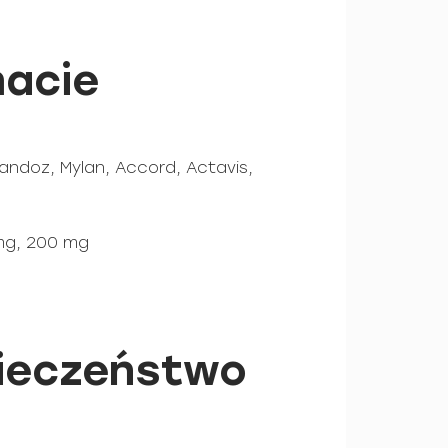
macie
ndoz, Mylan, Accord, Actavis,
mg, 200 mg
pieczeństwo