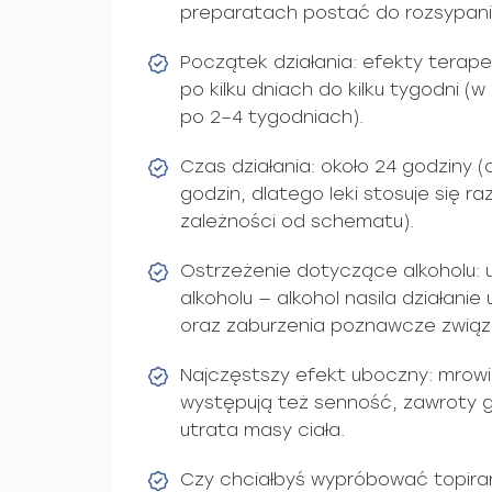
preparatach postać do rozsypani
Początek działania: efekty terape
po kilku dniach do kilku tygodni (
po 2–4 tygodniach).
Czas działania: około 24 godziny 
godzin, dlatego leki stosuje się ra
zależności od schematu).
Ostrzeżenie dotyczące alkoholu: 
alkoholu — alkohol nasila działani
oraz zaburzenia poznawcze związ
Najczęstszy efekt uboczny: mrowi
występują też senność, zawroty g
utrata masy ciała.
Czy chciałbyś wypróbować topir