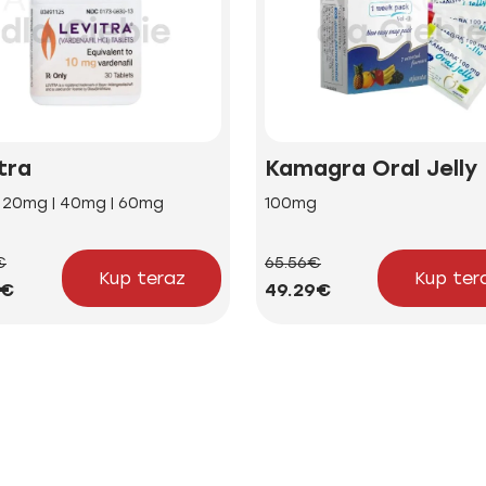
tra
Kamagra Oral Jelly
| 20mg | 40mg | 60mg
100mg
€
65.56€
Kup teraz
Kup ter
4€
49.29€