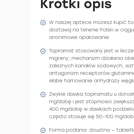
Krótki opis
W naszej aptece możesz kupić to
dostawą na terenie Polski w ciągu 
anonimowe opakowanie.
Topiramat stosowany jest w leczen
migreny; mechanizm działania obe
zależnych kanałów sodowych, wzm
antagonizm receptorów glutamini
słabe hamowanie anhydrazy węgl
Zwykle dawka topiramatu u doros
mg/dobę i jest stopniowo zwięks
400 mg/dobę w dawkach podzielon
często stosuje się 50–100 mg/dob
Forma podania: doustna — tabletki