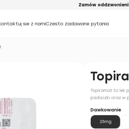
Zamów oddzwonieni
kontaktuj sie z nami
Czesto zadawane pytania
t
Topir
Topiramat to lek
padaczki oraz w p
Dawkowanie
25mg