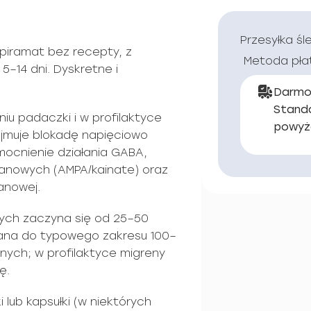
Przesyłka śl
piramat bez recepty, z
Metoda pła
5–14 dni. Dyskretne i
Darmo
Stand
iu padaczki i w profilaktyce
powyż
jmuje blokadę napięciowo
ocnienie działania GABA,
anowych (AMPA/kainate) oraz
anowej.
łych zaczyna się od 25–50
zana do typowego zakresu 100–
ych; w profilaktyce migreny
ę.
 lub kapsułki (w niektórych