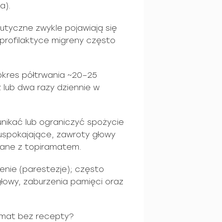
a).
utyczne zwykle pojawiają się
w profilaktyce migreny często
(okres półtrwania ~20–25
z lub dwa razy dziennie w
unikać lub ograniczyć spożycie
e uspokajające, zawroty głowy
ane z topiramatem.
enie (parestezje); często
łowy, zaburzenia pamięci oraz
amat bez recepty?