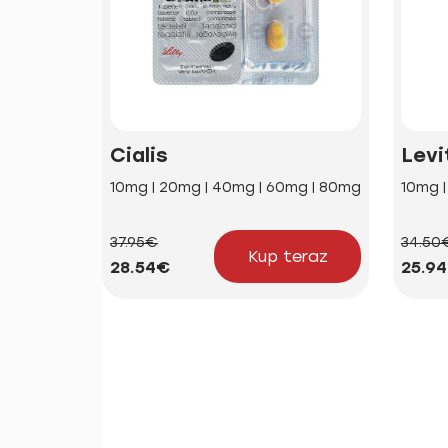
Cialis
Levi
10mg | 20mg | 40mg | 60mg | 80mg
10mg 
37.95€
34.50
Kup teraz
28.54€
25.9