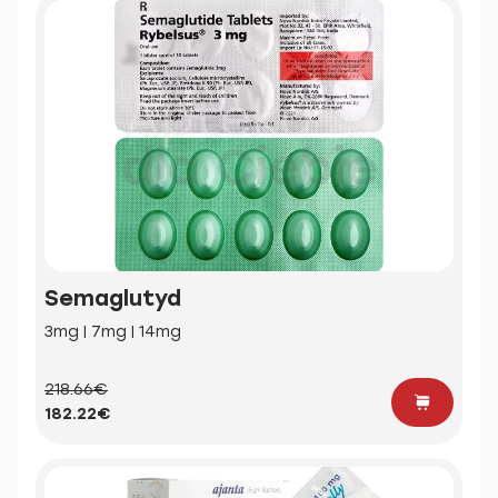
Semaglutyd
3mg | 7mg | 14mg
218.66€
182.22€