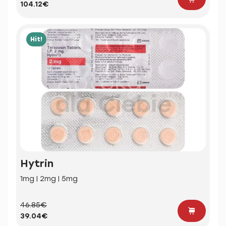
104.12€
Hit!
Hytrin
1mg | 2mg | 5mg
46.85€
39.04€