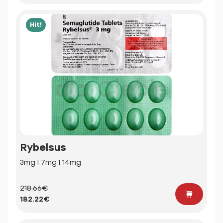
Hit!
Rybelsus
3mg | 7mg | 14mg
218.66€
182.22€