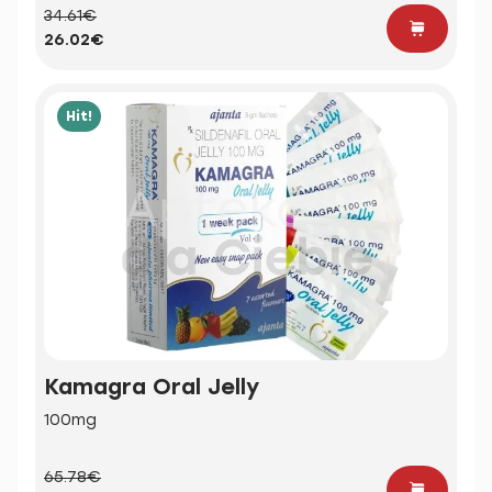
34.61€
26.02€
Hit!
Kamagra Oral Jelly
100mg
65.78€