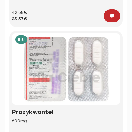
42.68€
35.57€
Hit!
Prazykwantel
600mg