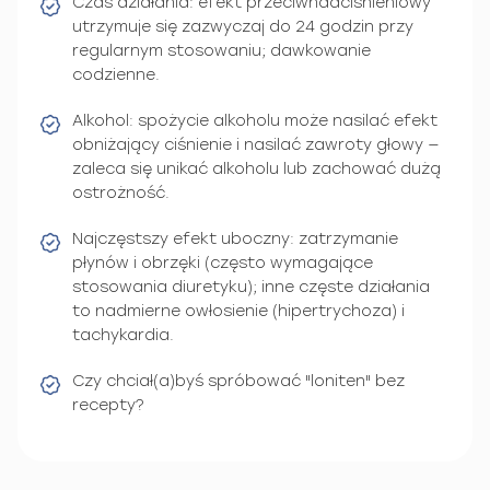
Czas działania: efekt przeciwnadciśnieniowy
utrzymuje się zazwyczaj do 24 godzin przy
regularnym stosowaniu; dawkowanie
codzienne.
Alkohol: spożycie alkoholu może nasilać efekt
obniżający ciśnienie i nasilać zawroty głowy —
zaleca się unikać alkoholu lub zachować dużą
ostrożność.
Najczęstszy efekt uboczny: zatrzymanie
płynów i obrzęki (często wymagające
stosowania diuretyku); inne częste działania
to nadmierne owłosienie (hipertrychoza) i
tachykardia.
Czy chciał(a)byś spróbować "loniten" bez
recepty?