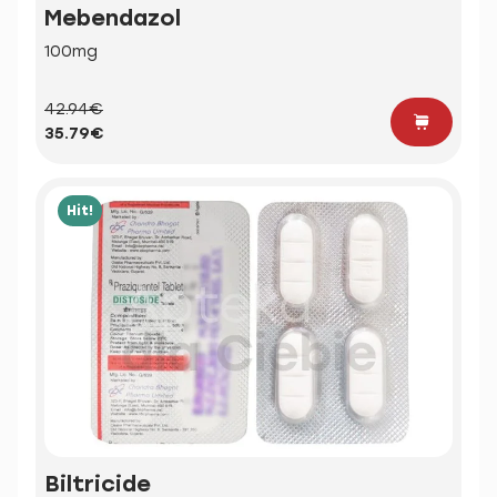
Mebendazol
100mg
42.94€
35.79€
Hit!
Biltricide