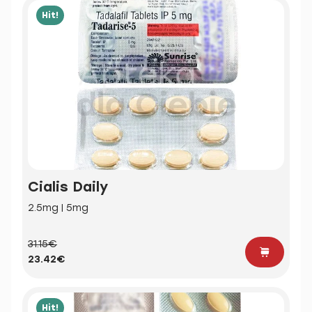
Hit!
Cialis Daily
2.5mg | 5mg
31.15€
23.42€
Hit!