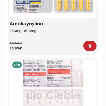
Amoksycylina
250mg | 500mg
40.60€
33.83€
Hit!