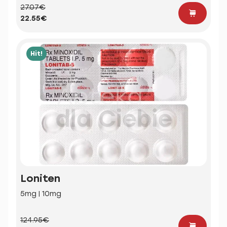
27.07€
22.55€
Hit!
Loniten
5mg | 10mg
124.95€