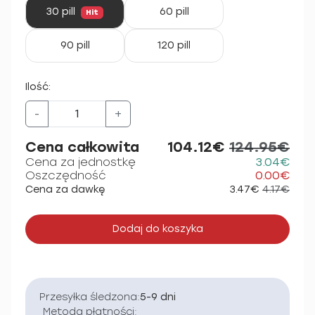
30 pill
60 pill
Hit
90 pill
120 pill
Ilość:
-
+
Cena całkowita
104.12€
124.95€
Cena za jednostkę
3.04€
Oszczędność
0.00€
Cena za dawkę
3.47€
4.17€
Dodaj do koszyka
Przesyłka śledzona:
5-9 dni
Metoda płatności: