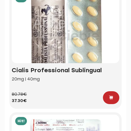
Cialis Professional Sublingual
20mg | 40mg
80.78€
37.30€
Hit!