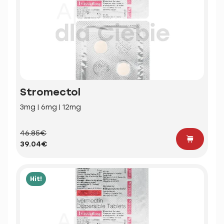
Stromectol
3mg | 6mg | 12mg
46.85€
39.04€
Hit!