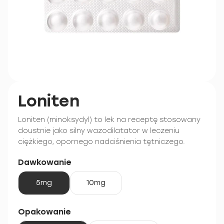
Loniten
Loniten (minoksydyl) to lek na receptę stosowany
doustnie jako silny wazodilatator w leczeniu
ciężkiego, opornego nadciśnienia tętniczego.
Dawkowanie
5mg
10mg
Opakowanie