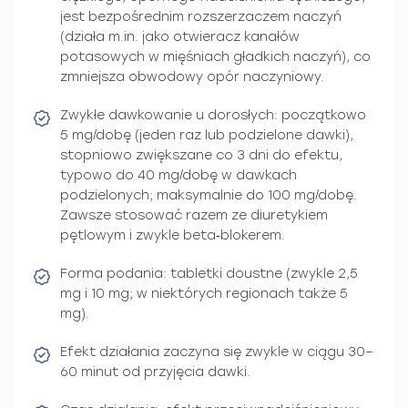
jest bezpośrednim rozszerzaczem naczyń
(działa m.in. jako otwieracz kanałów
potasowych w mięśniach gładkich naczyń), co
zmniejsza obwodowy opór naczyniowy.
Zwykłe dawkowanie u dorosłych: początkowo
5 mg/dobę (jeden raz lub podzielone dawki),
stopniowo zwiększane co 3 dni do efektu,
typowo do 40 mg/dobę w dawkach
podzielonych; maksymalnie do 100 mg/dobę.
Zawsze stosować razem ze diuretykiem
pętlowym i zwykle beta‑blokerem.
Forma podania: tabletki doustne (zwykle 2,5
mg i 10 mg; w niektórych regionach także 5
mg).
Efekt działania zaczyna się zwykle w ciągu 30–
60 minut od przyjęcia dawki.