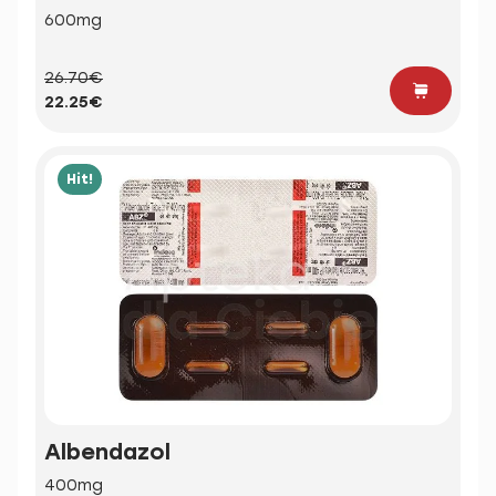
600mg
26.70€
22.25€
Hit!
Albendazol
400mg