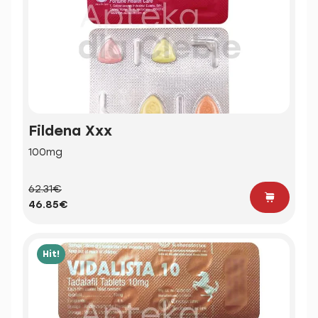
Fildena Xxx
100mg
62.31€
46.85€
Hit!