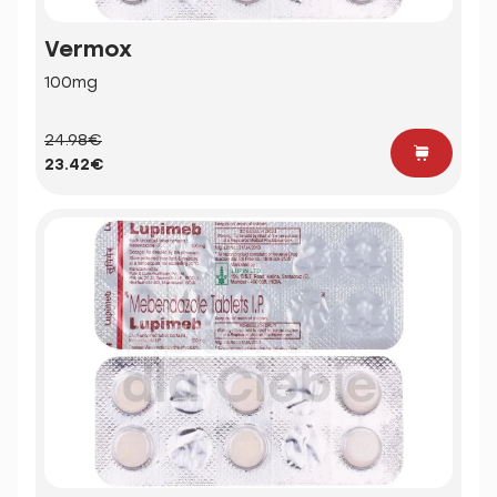
Vermox
100mg
24.98€
23.42€