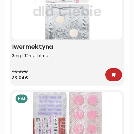
Iwermektyna
3mg | 12mg | 6mg
46.85€
39.04€
Hit!