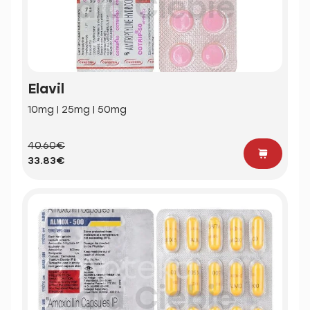
Elavil
10mg | 25mg | 50mg
40.60€
33.83€