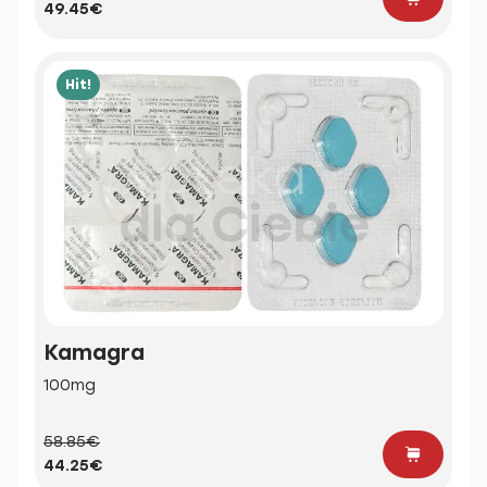
49.45€
Hit!
Kamagra
100mg
58.85€
44.25€