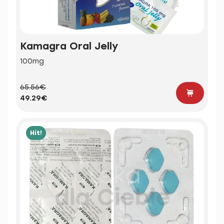
Kamagra Oral Jelly
100mg
65.56€
49.29€
Hit!