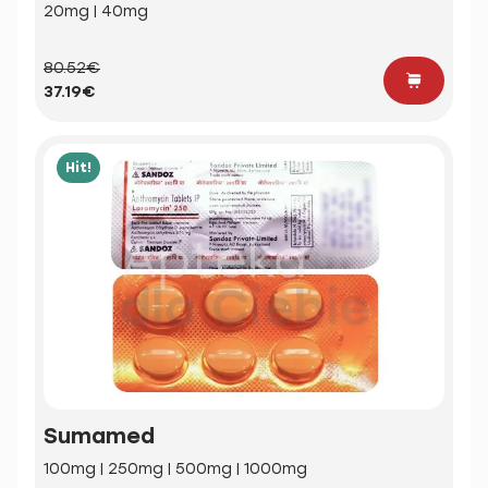
20mg | 40mg
80.52€
37.19€
Hit!
Sumamed
100mg | 250mg | 500mg | 1000mg