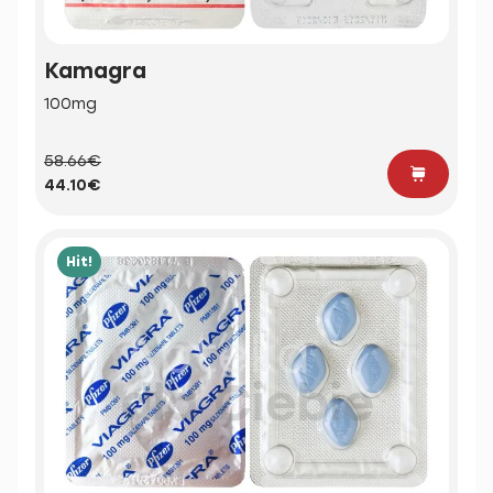
Kamagra
100mg
58.66€
44.10€
Hit!