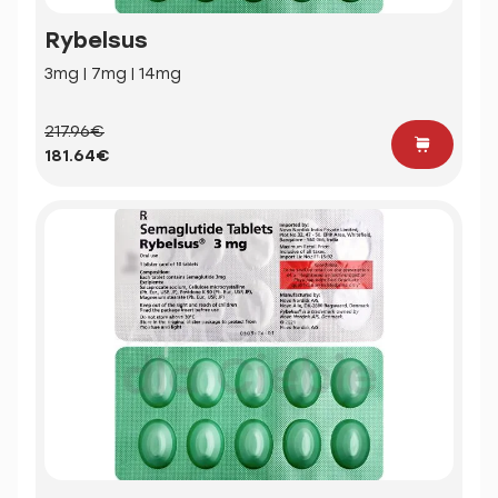
Rybelsus
3mg | 7mg | 14mg
217.96€
181.64€