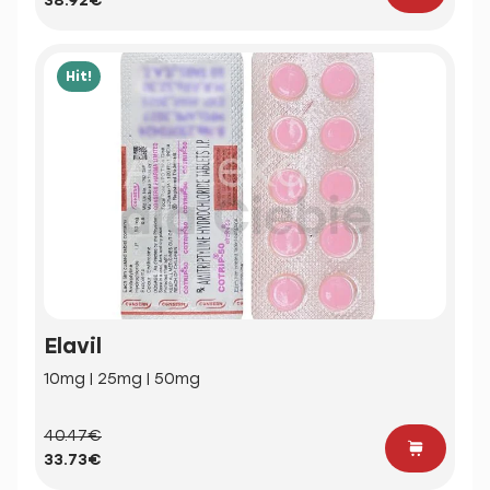
38.92€
Hit!
Elavil
10mg | 25mg | 50mg
40.47€
33.73€