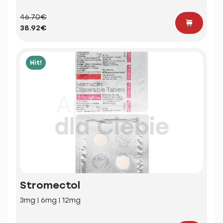
46.70€
38.92€
Hit!
Stromectol
3mg | 6mg | 12mg