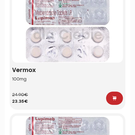
Vermox
100mg
24.90€
23.35€