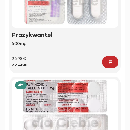
Prazykwantel
600mg
26.98€
22.48€
Hit!