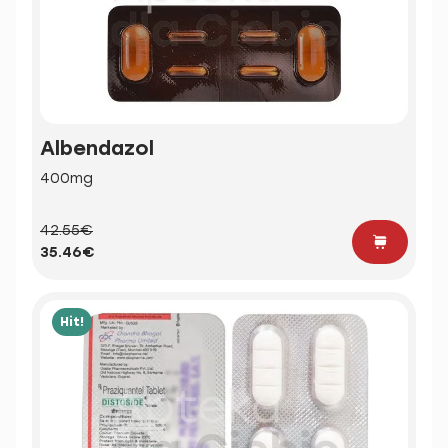
Albendazol
400mg
42.55€
35.46€
Hit!