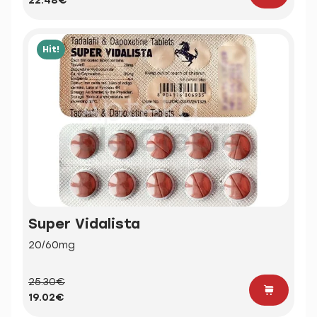
22.48€
Hit!
Super Vidalista
20/60mg
25.30€
19.02€