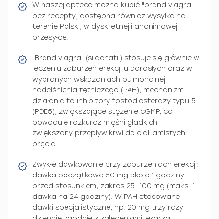
W naszej aptece można kupić "brand viagra"
bez recepty; dostępna również wysyłka na
terenie Polski, w dyskretnej i anonimowej
przesyłce.
"Brand viagra" (sildenafil) stosuje się głównie w
leczeniu zaburzeń erekcji u dorosłych oraz w
wybranych wskazaniach pulmonalnej
nadciśnienia tętniczego (PAH); mechanizm
działania to inhibitory fosfodiesterazy typu 5
(PDE5), zwiększające stężenie cGMP, co
powoduje rozkurcz mięśni gładkich i
zwiększony przepływ krwi do ciał jamistych
prącia.
Zwykłe dawkowanie przy zaburzeniach erekcji:
dawka początkowa 50 mg około 1 godziny
przed stosunkiem, zakres 25–100 mg (maks. 1
dawka na 24 godziny). W PAH stosowane
dawki specjalistyczne, np. 20 mg trzy razy
dziennie zgodnie z zaleceniami lekarza.