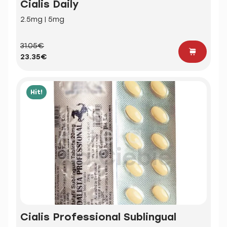
Cialis Daily
2.5mg | 5mg
31.05€
23.35€
Hit!
Cialis Professional Sublingual