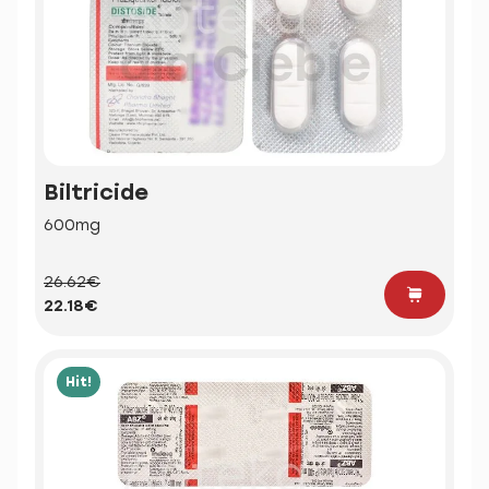
Biltricide
600mg
26.62€
22.18€
Hit!