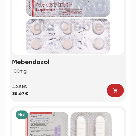
Mebendazol
100mg
42.81€
35.67€
Hit!