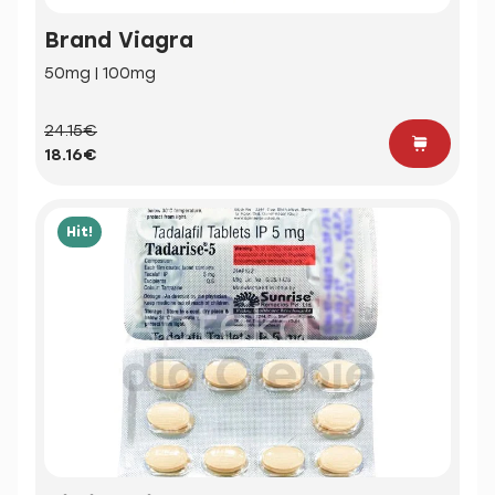
Brand Viagra
50mg | 100mg
24.15€
18.16€
Hit!