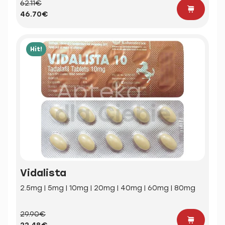
62.11€
46.70€
Hit!
Vidalista
2.5mg | 5mg | 10mg | 20mg | 40mg | 60mg | 80mg
29.90€