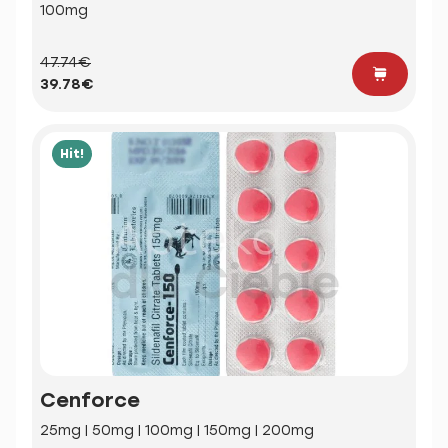
100mg
47.74€
39.78€
Hit!
Cenforce
25mg | 50mg | 100mg | 150mg | 200mg