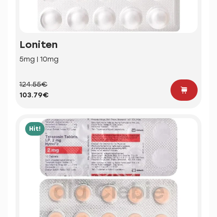
Loniten
5mg | 10mg
124.55€
103.79€
Hit!