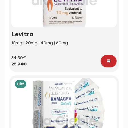
Levitra
10mg | 20mg | 40mg | 60mg
34.50€
25.94€
Hit!