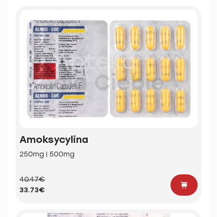
Amoksycylina
250mg | 500mg
40.47€
33.73€