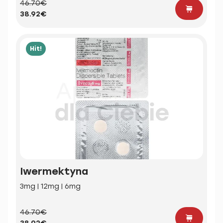
46.70€
38.92€
Hit!
Iwermektyna
3mg | 12mg | 6mg
46.70€