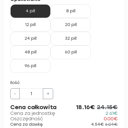
4 pill
8 pill
12 pill
20 pill
24 pill
32 pill
48 pill
60 pill
96 pill
Ilość:
-
+
Cena całkowita
18.16€
24.15€
Cena za jednostkę
2.61€
Oszczędność
0.00€
Cena za dawkę
4.54€
6.04€