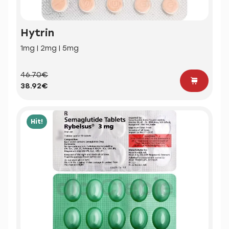
Hytrin
1mg | 2mg | 5mg
46.70€
38.92€
Hit!