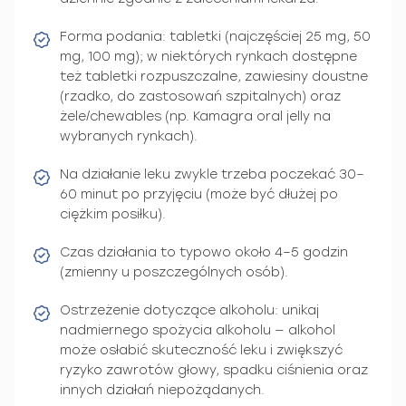
Forma podania: tabletki (najczęściej 25 mg, 50
mg, 100 mg); w niektórych rynkach dostępne
też tabletki rozpuszczalne, zawiesiny doustne
(rzadko, do zastosowań szpitalnych) oraz
żele/chewables (np. Kamagra oral jelly na
wybranych rynkach).
Na działanie leku zwykle trzeba poczekać 30–
60 minut po przyjęciu (może być dłużej po
ciężkim posiłku).
Czas działania to typowo około 4–5 godzin
(zmienny u poszczególnych osób).
Ostrzeżenie dotyczące alkoholu: unikaj
nadmiernego spożycia alkoholu — alkohol
może osłabić skuteczność leku i zwiększyć
ryzyko zawrotów głowy, spadku ciśnienia oraz
innych działań niepożądanych.