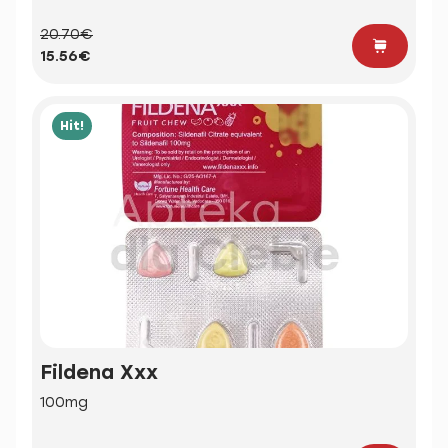
20.70€
15.56€
Hit!
Fildena Xxx
100mg