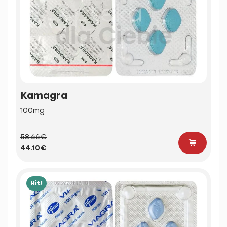
Kamagra
100mg
58.66€
44.10€
Hit!