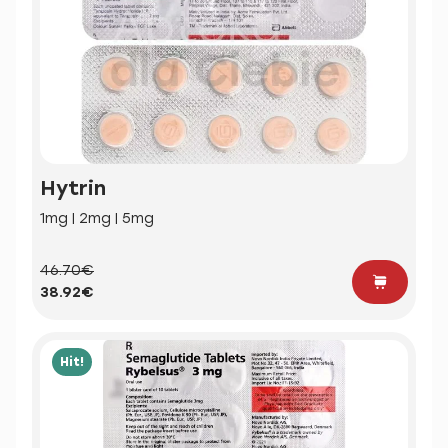
Hytrin
1mg | 2mg | 5mg
46.70€
38.92€
Hit!