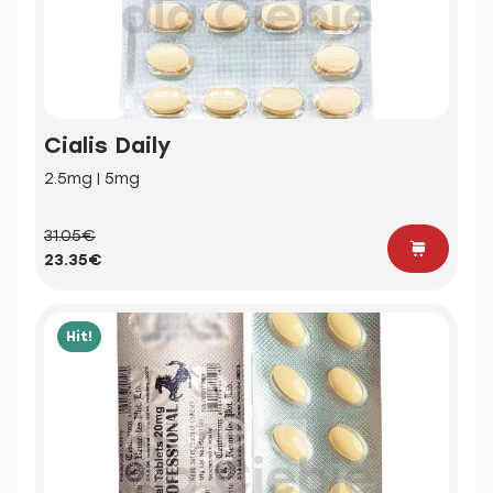
Cialis Daily
2.5mg | 5mg
31.05€
23.35€
Hit!