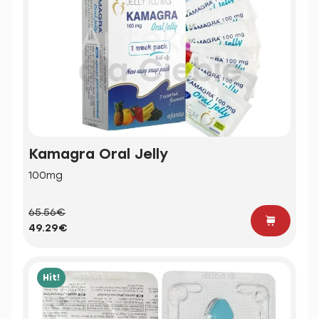
Kamagra Oral Jelly
100mg
65.56€
49.29€
Hit!