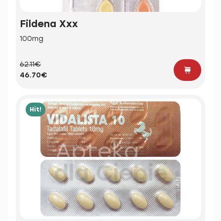
Fildena Xxx
100mg
62.11€
46.70€
Hit!