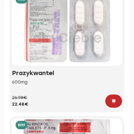
Prazykwantel
600mg
26.98€
22.48€
Hit!