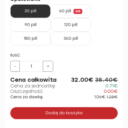
30 pill
60 pill
Hit
90 pill
120 pill
180 pill
360 pill
Ilość:
-
+
Cena całkowita
32.00€
38.40€
Cena za jednostkę
0.71€
Oszczędność
0.00€
Cena za dawkę
1.06€
1.28€
Dodaj do koszyka