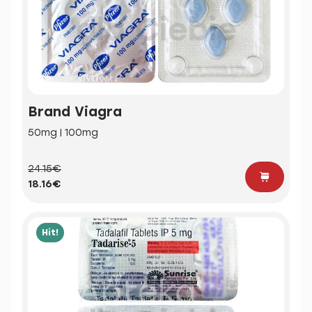
Brand Viagra
50mg | 100mg
24.15€
18.16€
Hit!