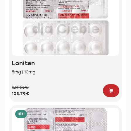
Loniten
5mg | 10mg
124.55€
103.79€
Hit!