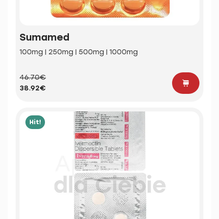
Sumamed
100mg | 250mg | 500mg | 1000mg
46.70€
38.92€
Hit!