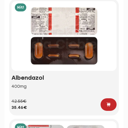
Hit!
Albendazol
400mg
42.55€
35.46€
Hit!