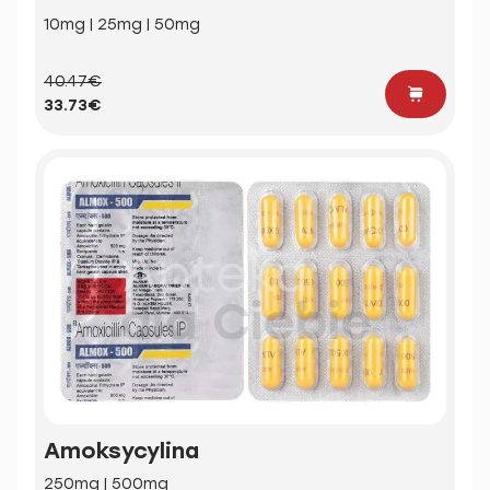
10mg | 25mg | 50mg
40.47€
33.73€
Amoksycylina
250mg | 500mg