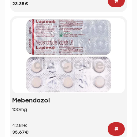
23.35€
Mebendazol
100mg
42.81€
35.67€