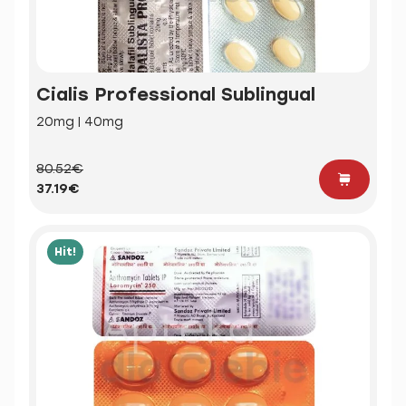
Cialis Professional Sublingual
20mg | 40mg
80.52€
37.19€
Hit!