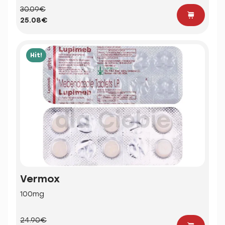
30.09€
25.08€
Hit!
Vermox
100mg
24.90€