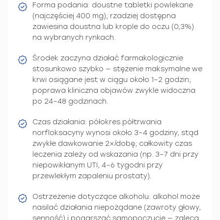
Forma podania: doustne tabletki powlekane
(najczęściej 400 mg); rzadziej dostępna
zawiesina doustna lub krople do oczu (0,3%)
na wybranych rynkach.
Środek zaczyna działać farmakologicznie
stosunkowo szybko — stężenie maksymalne we
krwi osiągane jest w ciągu około 1–2 godzin;
poprawa kliniczna objawów zwykle widoczna
po 24–48 godzinach.
Czas działania: półokres półtrwania
norfloksacyny wynosi około 3–4 godziny, stąd
zwykłe dawkowanie 2×/dobę; całkowity czas
leczenia zależy od wskazania (np. 3–7 dni przy
niepowikłanym UTI, 4–6 tygodni przy
przewlekłym zapaleniu prostaty).
Ostrzeżenie dotyczące alkoholu: alkohol może
nasilać działania niepożądane (zawroty głowy,
senność) i pogarszać samopoczucie — zaleca