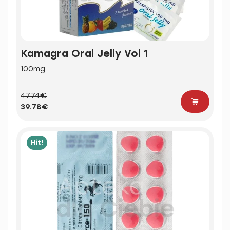
Kamagra Oral Jelly Vol 1
100mg
47.74€
39.78€
Hit!