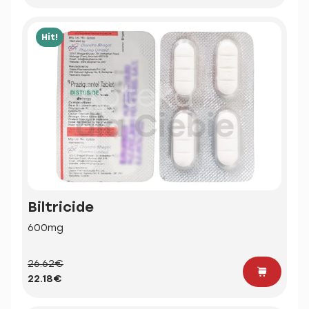
Hit!
Biltricide
600mg
26.62€
22.18€