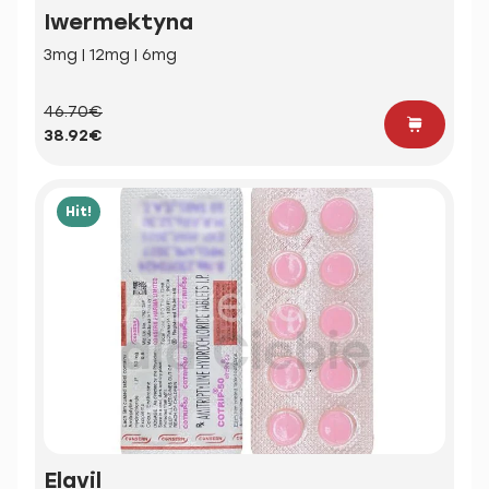
Iwermektyna
3mg | 12mg | 6mg
46.70€
38.92€
Hit!
Elavil