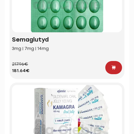
Semaglutyd
3mg | 7mg | 14mg
217.96€
181.64€