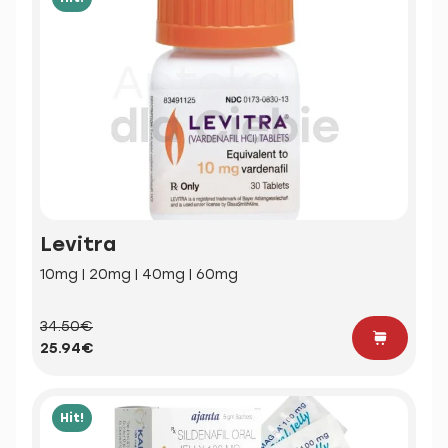
Levitra
10mg | 20mg | 40mg | 60mg
34.50€
25.94€
Hit!