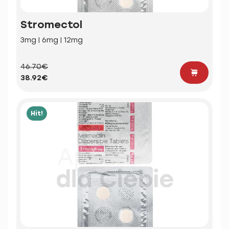
Stromectol
3mg | 6mg | 12mg
46.70€
38.92€
Hit!