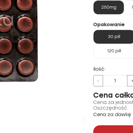
250mg
Opakowanie
30 pill
120 pill
Ilość:
-
Cena całk
Cena za jednos
Oszczędność
Cena za dawkę