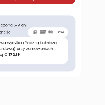
edzona:
5-9 dni
tności:
wa wysyłka (Pocztą Lotniczą
ardową) przy zamówieniach
ej €
172,19