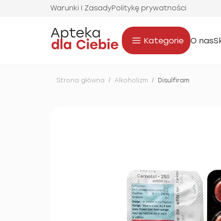
Warunki I Zasady
Politykę prywatności
Kategorie
O nas
S
Strona główna
/
Alkoholizm
/
Disulfiram