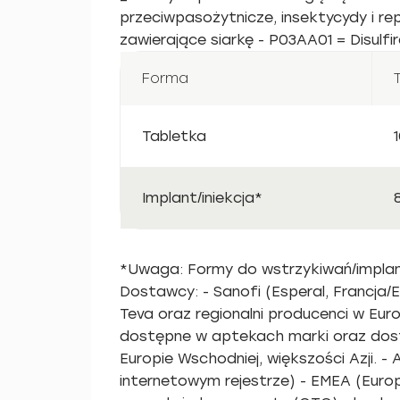
przeciwpasożytnicze, insektycydy i re
zawierające siarkę - P03AA01 = Disul
Forma
Tabletka
Implant/iniekcja*
*Uwaga: Formy do wstrzykiwań/implanty
Dostawcy: - Sanofi (Esperal, Francja/EU
Teva oraz regionalni producenci w Eur
dostępne w aptekach marki oraz dosta
Europie Wschodniej, większości Azji. 
internetowym rejestrze) - EMEA (Europ