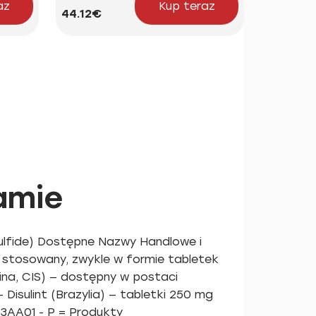
az
Kup teraz
44.12€
18.16€
amie
sulfide) Dostępne Nazwy Handlowe i
 stosowany, zwykle w formie tabletek
ina, CIS) — dostępny w postaci
Disulint (Brazylia) — tabletki 250 mg
03AA01 - P = Produkty