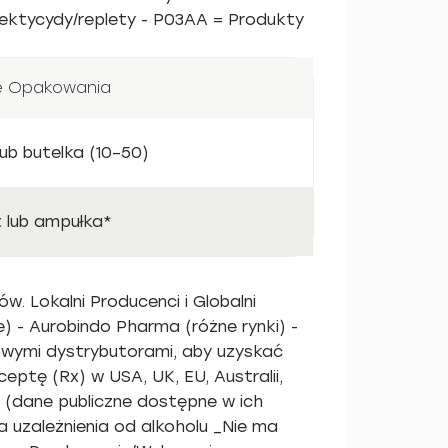
sektycydy/replety - P03AA = Produkty
e Opakowania
 lub butelka (10–50)
t lub ampułka*
. Lokalni Producenci i Globalni
ie) - Aurobindo Pharma (różne rynki) -
ajowymi dystrybutorami, aby uzyskać
tę (Rx) w USA, UK, EU, Australii,
” (dane publiczne dostępne w ich
 uzależnienia od alkoholu _Nie ma