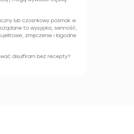
liczny lub czosnkowy posmak w
epożądane to wysypka, senność,
o‑jelitowe, zmęczenie i łagodne
wać disulfiram bez recepty?