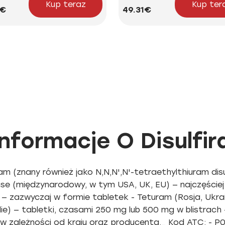
Kup teraz
Kup ter
5€
49.31€
formacje O Disulfir
am (znany również jako N,N,N',N'-tetraethylthiuram di
se (międzynarodowy, w tym USA, UK, EU) — najczęściej
 — zazwyczaj w formie tabletek - Teturam (Rosja, Ukra
e) — tabletki, czasami 250 mg lub 500 mg w blistrach - 
w zależności od kraju oraz producenta._ Kod ATC: - P