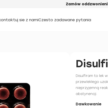
Zamów oddzwonieni
kontaktuj sie z nami
Czesto zadawane pytania
Disulf
Disulfiram to lek
przewlekłego uzal
nieprzyjemną reak
abstynencji.
Dawkowanie