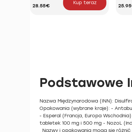
Kup teraz
28.55€
25.9
Podstawowe In
Nazwa Międzynarodowa (INN): Disulfir
Opakowania (wybrane kraje): - Antabu
- Esperal (Francja, Europa Wschodnia)
tabletek 100 mg i 500 mg - NozoL (Indi
_Nazwy i opakowania mogą się różnić 