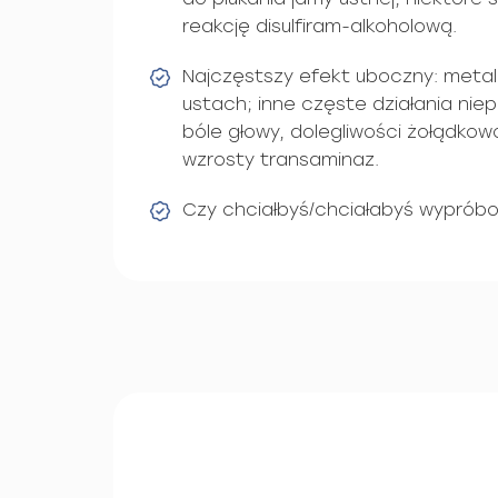
reakcję disulfiram-alkoholową.
Najczęstszy efekt uboczny: meta
ustach; inne częste działania ni
bóle głowy, dolegliwości żołądkow
wzrosty transaminaz.
Czy chciałbyś/chciałabyś wypróbo