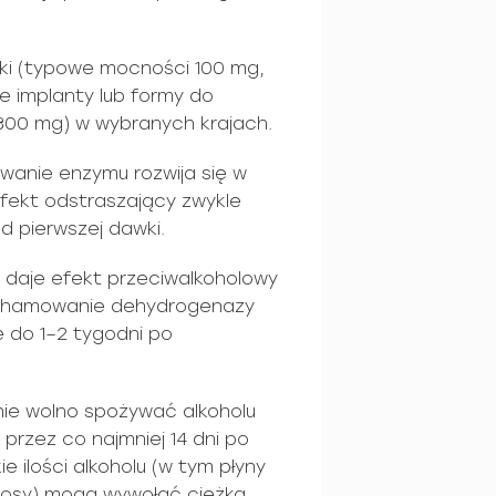
tki (typowe mocności 100 mg,
 implanty lub formy do
 800 mg) w wybranych krajach.
wanie enzymu rozwija się w
 efekt odstraszający zwykle
d pierwszej dawki.
 daje efekt przeciwalkoholowy
 zahamowanie dehydrogenazy
 do 1–2 tygodni po
nie wolno spożywać alkoholu
przez co najmniej 14 dni po
e ilości alkoholu (w tym płyny
 sosy) mogą wywołać ciężką