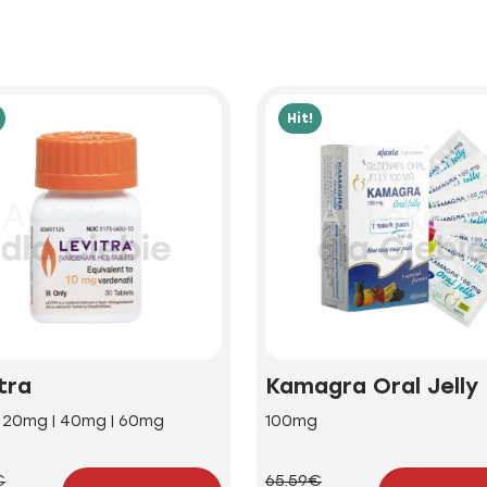
Hit!
tra
Kamagra Oral Jelly
| 20mg | 40mg | 60mg
100mg
€
65.59€