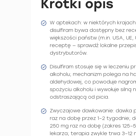
Krótki opis
W aptekach: w niektórych krajac
disulfiram bywa dostępny bez rece
większości państw (m.in. USA, UE, U
receptę — sprawdź lokalne przepi
dystrybutorów.
Disulfiram stosuje się w leczeniu 
alkoholu; mechanizm polega na 
aldehydowej, co powoduje nagro
spożyciu alkoholu i wywołuje silną
odstraszającą od picia.
Zwyczajowe dawkowanie: dawka 
raz na dobę przez 1–2 tygodnie; 
250 mg raz na dobę (zakres 125
lekarza; terapia zwykle trwa 3–12 