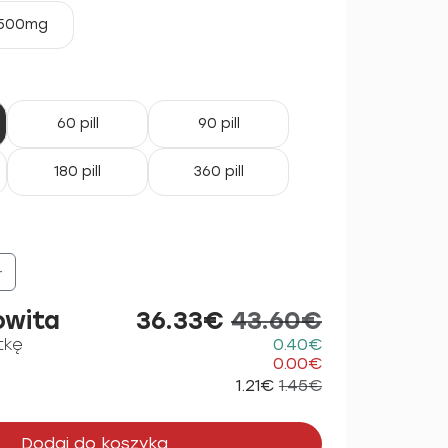
500mg
60 pill
90 pill
180 pill
360 pill
+
owita
36.33€
43.60€
tkę
0.40€
0.00€
1.21€
1.45€
Dodaj do koszyka