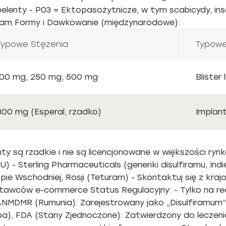
pelenty - P03 = Ektopasożytnicze, w tym scabicydy, in
firam Formy i Dawkowanie (międzynarodowe):
Typowe Stężenia
Typow
100 mg, 250 mg, 500 mg
Blister
800 mg (Esperal, rzadko)
Implan
 są rzadkie i nie są licencjonowane w większości rynków
) - Sterling Pharmaceuticals (generiki disulfiramu, Ind
opie Wschodniej, Rosji (Teturam) - Skontaktuj się z kr
wców e-commerce Status Regulacyjny: - Tylko na recep
- ANMDMR (Rumunia): Zarejestrowany jako „Disulfiramum
a), FDA (Stany Zjednoczone): Zatwierdzony do leczenia