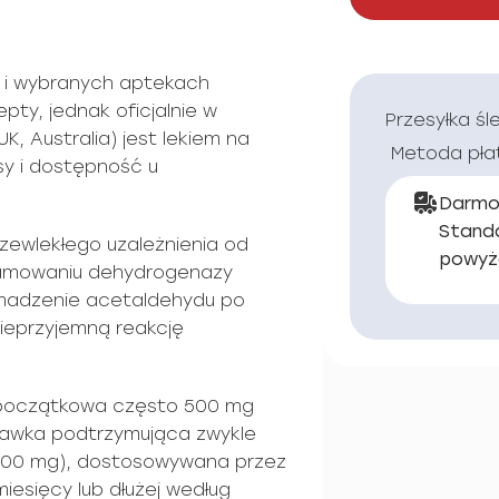
h i wybranych aptekach
pty, jednak oficjalnie w
Przesyłka śl
K, Australia) jest lekiem na
Metoda pła
sy i dostępność u
Darmo
Stand
przewlekłego uzależnienia od
powyż
hamowaniu dehydrogenazy
madzenie acetaldehydu po
 nieprzyjemną reakcję
początkowa często 500 mg
dawka podtrzymująca zwykle
–500 mg), dostosowywana przez
miesięcy lub dłużej według