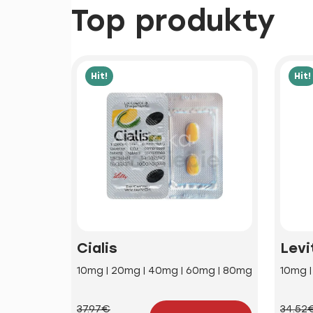
Top produkty
Hit!
Hit!
Cialis
Levi
10mg | 20mg | 40mg | 60mg | 80mg
10mg 
37.97€
34.52