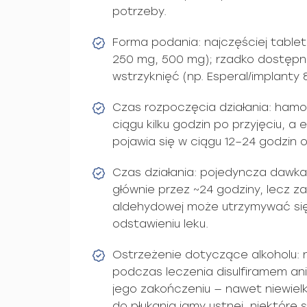
potrzeby.
Forma podania: najczęściej table
250 mg, 500 mg); rzadko dostępne
wstrzyknięć (np. Esperal/implanty
Czas rozpoczęcia działania: hamo
ciągu kilku godzin po przyjęciu, a
pojawia się w ciągu 12–24 godzin o
Czas działania: pojedyncza dawka
głównie przez ~24 godziny, lecz
aldehydowej może utrzymywać się
odstawieniu leku.
Ostrzeżenie dotyczące alkoholu: 
podczas leczenia disulfiramem ani 
jego zakończeniu — nawet niewielki
do płukania jamy ustnej, niektóre