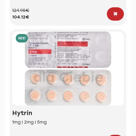
124.95€
104.12€
Hit!
Hytrin
1mg | 2mg | 5mg