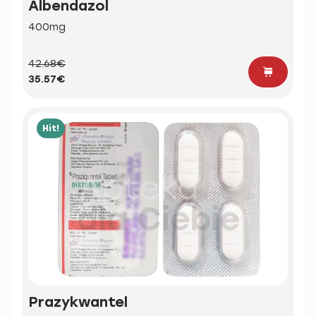
Albendazol
400mg
42.68€
35.57€
Hit!
Prazykwantel