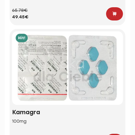
65.78€
49.45€
Hit!
Kamagra
100mg