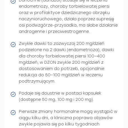
Danocrine (danazol) stosuje się w leczeniu
endometriozy, choroby torbielowatej piersi
oraz w profilaktyce dziedzicznego obrzęku
naczynioruchowego; działa poprzez supresję
osi podwzgórze-przysadka, ma słabe działanie
androgenne i przeciwestrogenne.
Zwykłe dawki to zazwyczaj 200 mg/dzień
podzielone na 2 dawki (endometrioza); dawki
dla choroby torbielowatej piersi 100–400
mg/dzień; w DZON zwykle 200 mg/dzień z
dostosowaniem do potrzeb, opcjonalnie
redukcja do 50–100 mg/dzień w leczeniu
podtrzymującym.
Podaje się doustnie w postaci kapsułek
(dostępne 50 mg, 100 mg i 200 mg).
Pierwsze zmiany hormonalne mogą wystąpić w
ciągu kilku dni, a kliniczna poprawa objawów
zwykle pojawia się po kilku tygodniach