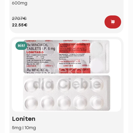
600mg
27.07€
22.55€
Hit!
Loniten
5mg | 10mg