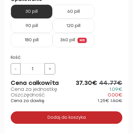
30 pill
60 pill
90 pill
120 pill
180 pill
360 pill
Hit
Ilość:
-
+
Cena całkowita
37.30€
44.77€
Cena za jednostkę
1.09€
Oszczędność
0.00€
Cena za dawkę
1.25€
1.50€
Dodaj do koszyka