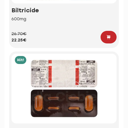
Biltricide
600mg
26.70€
22.25€
Hit!