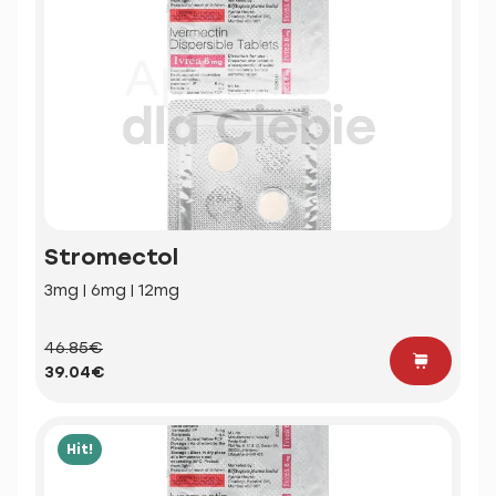
Stromectol
3mg | 6mg | 12mg
46.85€
39.04€
Hit!