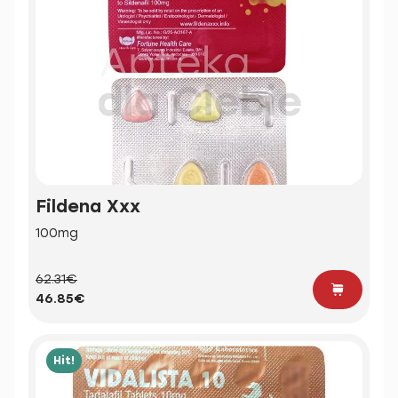
Fildena Xxx
100mg
62.31€
46.85€
Hit!