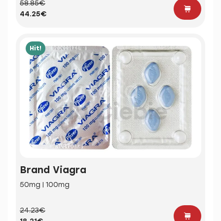
58.85€
44.25€
Hit!
Brand Viagra
50mg | 100mg
24.23€