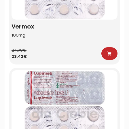
Vermox
100mg
24.98€
23.42€