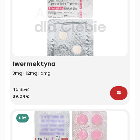
Iwermektyna
3mg | 12mg | 6mg
46.85€
39.04€
Hit!