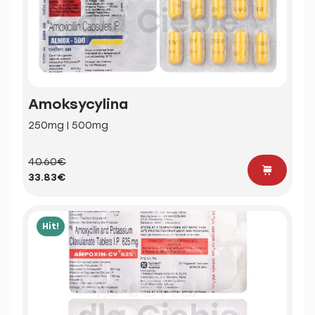
Amoksycylina
250mg | 500mg
40.60€
33.83€
Hit!