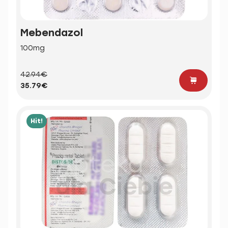
Mebendazol
100mg
42.94€
35.79€
Hit!