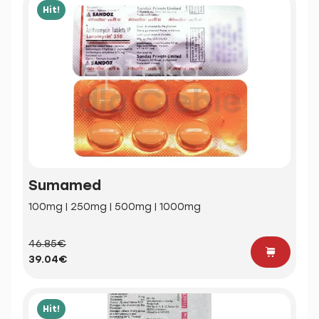
Hit!
Sumamed
100mg | 250mg | 500mg | 1000mg
46.85€
39.04€
Hit!