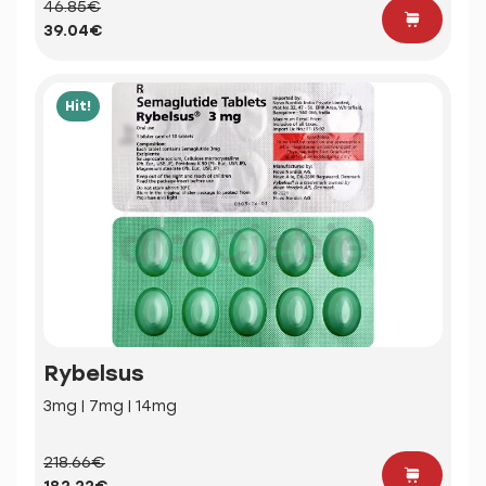
46.85€
39.04€
Hit!
Rybelsus
3mg | 7mg | 14mg
218.66€