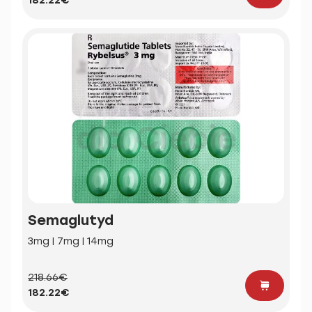
182.22€
Semaglutyd
3mg | 7mg | 14mg
218.66€
182.22€