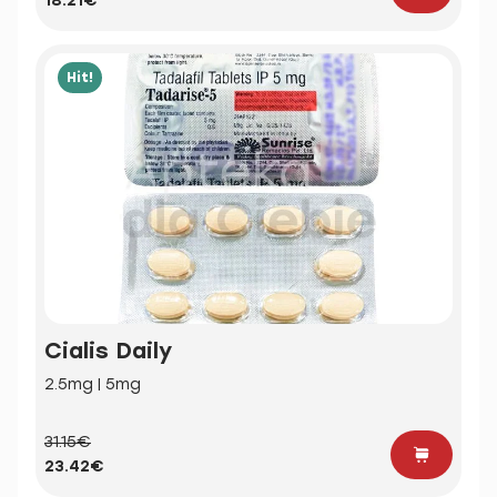
18.21€
Hit!
Cialis Daily
2.5mg | 5mg
31.15€
23.42€