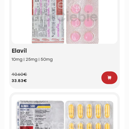
Elavil
10mg | 25mg | 50mg
40.60€
33.83€