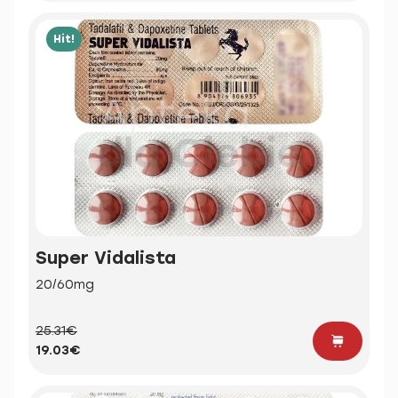
Hit!
Super Vidalista
20/60mg
25.31€
19.03€