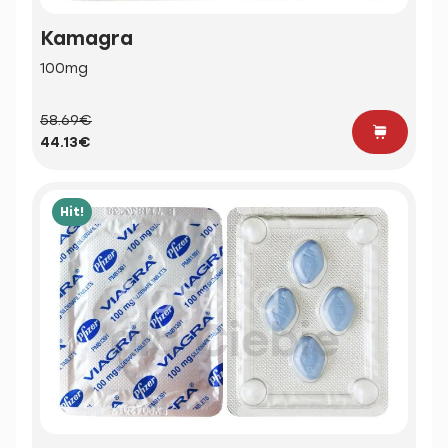
Kamagra
100mg
58.69€
44.13€
Hit!