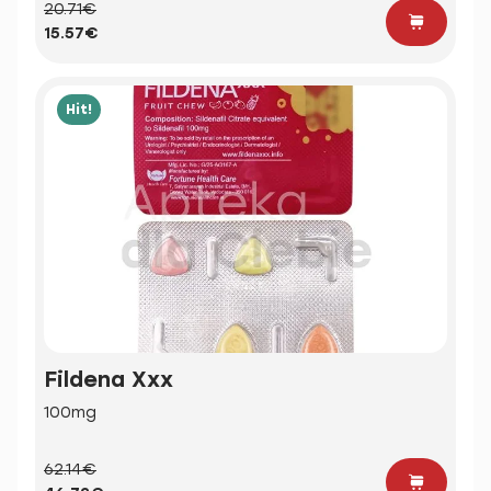
20.71€
15.57€
Hit!
Fildena Xxx
100mg
62.14€