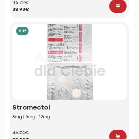
46.72€
38.93€
Hit!
Stromectol
3mg | 6mg | 12mg
46.72€