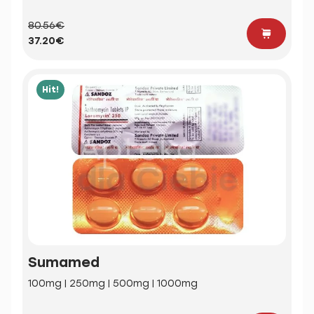
80.56€
37.20€
Hit!
Sumamed
100mg | 250mg | 500mg | 1000mg