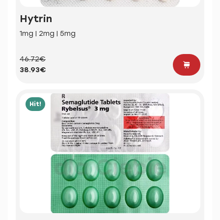
Hytrin
1mg | 2mg | 5mg
46.72€
38.93€
Hit!