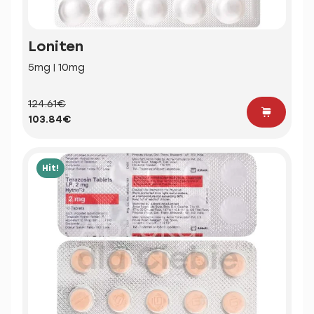
Loniten
5mg | 10mg
124.61€
103.84€
Hit!