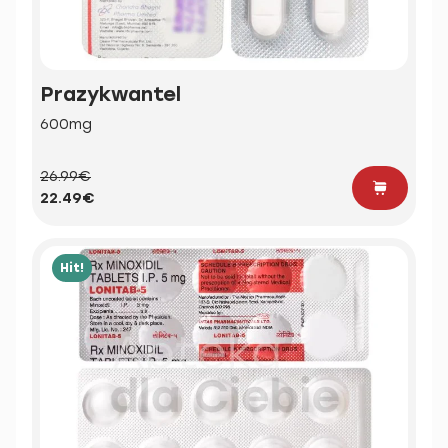
Prazykwantel
600mg
26.99€
22.49€
Hit!