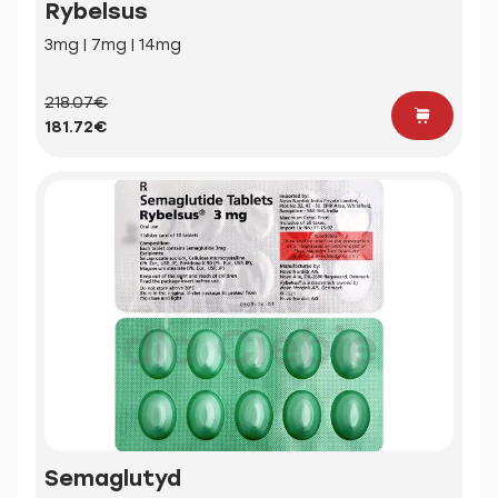
Rybelsus
3mg | 7mg | 14mg
218.07€
181.72€
Semaglutyd