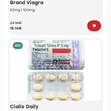
Brand Viagra
50mg | 100mg
24.16€
18.16€
Hit!
Cialis Daily