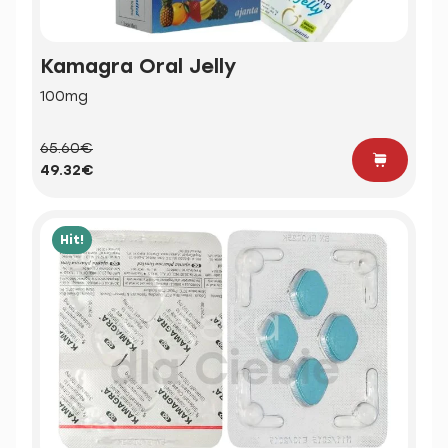
Kamagra Oral Jelly
100mg
65.60€
49.32€
Hit!