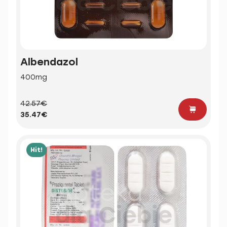
Albendazol
400mg
42.57€
35.47€
Hit!