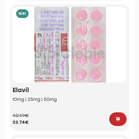
Hit!
Elavil
10mg | 25mg | 50mg
40.49€
33.74€