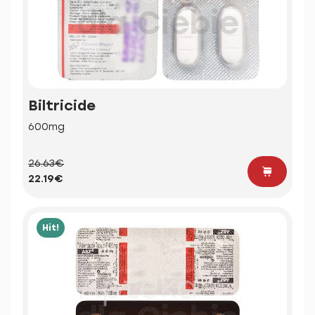
Biltricide
600mg
26.63€
22.19€
Hit!