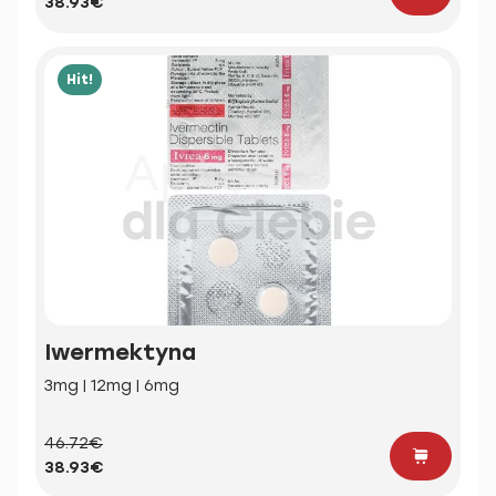
38.93€
Hit!
Iwermektyna
3mg | 12mg | 6mg
46.72€
38.93€