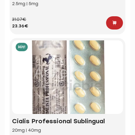
2.5mg | 5mg
31.07€
23.36€
Hit!
Cialis Professional Sublingual
20mg | 40mg