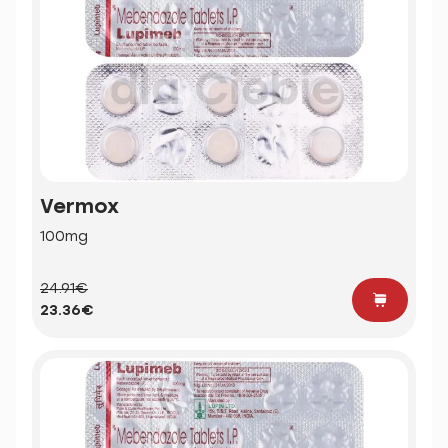
Vermox
100mg
24.91€
23.36€