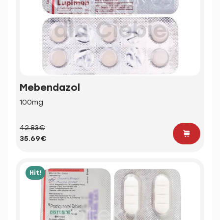
Mebendazol
100mg
42.83€
35.69€
Hit!