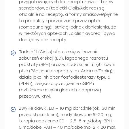
przygotowujących leki recepturowe — formy
standardowe (tabletki Cialis/Adcirca) są
oficjalnie na receptę, a formy smakowe/płynne
to produkty sporządzane przez apteki
(compounding); istnieją jednak doniesienia, że
w niektórych aptekach „cialis flavored” bywa
dostępny bez recepty.
Tadalafil (Cialis) stosuje się w leczeniu
zaburzeń erekcji (ED), łagodnego rozrostu
prostaty (BPH) oraz w nadciśnieniu tętniczym
płuc (PAH, inne preparaty jak Adcirca/Tadliq);
działa jako inhibitor fosfodiesterazy typu 5
(PDE5), zwiększając stężenie cGMP i
rozluźnienie mięśni gładkich z poprawą
przepływu krwi.
Zwykłe dawki: ED — 10 mg doraźnie (ok. 30 min
przed stosunkiem), modyfikowane 5–20 mg;
terapia codzienna ED — 2,5–5 mg/dobę; BPH —
5 mg/dobę; PAH — 40 mg/dobę (np. 2 × 20 mg).