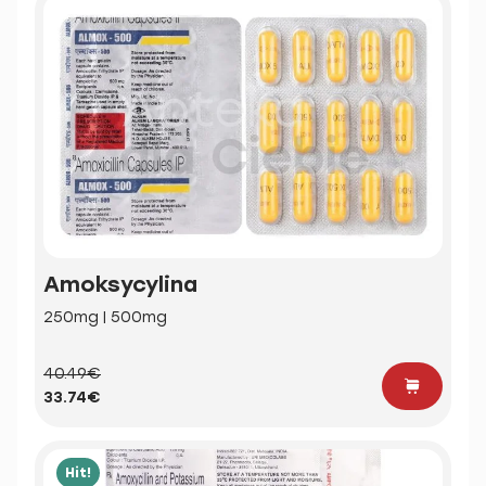
Amoksycylina
250mg | 500mg
40.49€
33.74€
Hit!