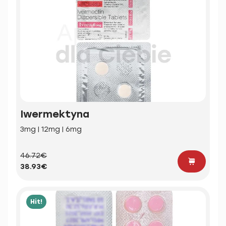
Iwermektyna
3mg | 12mg | 6mg
46.72€
38.93€
Hit!