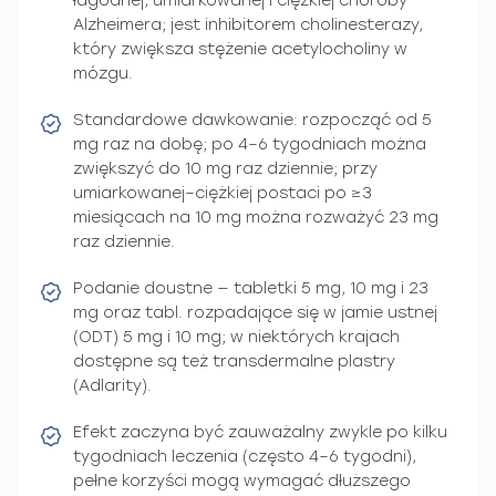
łagodnej, umiarkowanej i ciężkiej choroby
Alzheimera; jest inhibitorem cholinesterazy,
który zwiększa stężenie acetylocholiny w
mózgu.
Standardowe dawkowanie: rozpocząć od 5
mg raz na dobę; po 4–6 tygodniach można
zwiększyć do 10 mg raz dziennie; przy
umiarkowanej–ciężkiej postaci po ≥3
miesiącach na 10 mg można rozważyć 23 mg
raz dziennie.
Podanie doustne — tabletki 5 mg, 10 mg i 23
mg oraz tabl. rozpadające się w jamie ustnej
(ODT) 5 mg i 10 mg; w niektórych krajach
dostępne są też transdermalne plastry
(Adlarity).
Efekt zaczyna być zauważalny zwykle po kilku
tygodniach leczenia (często 4–6 tygodni),
pełne korzyści mogą wymagać dłuższego