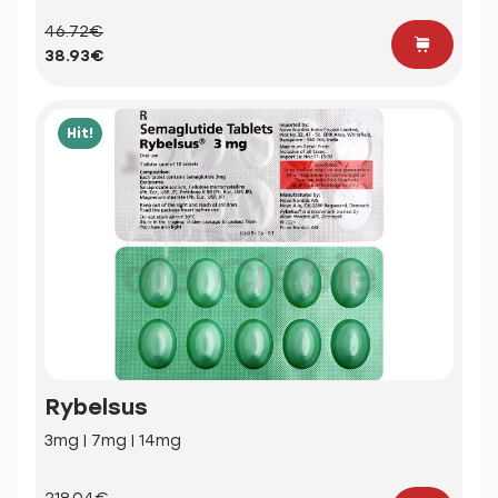
46.72€
38.93€
Hit!
Rybelsus
3mg | 7mg | 14mg