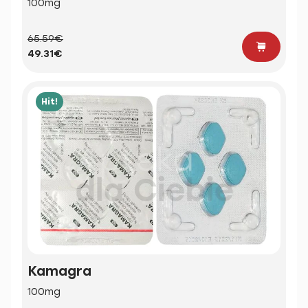
100mg
65.59€
49.31€
Hit!
Kamagra
100mg