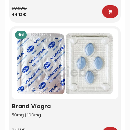
58.68€
44.12€
Hit!
Brand Viagra
50mg | 100mg