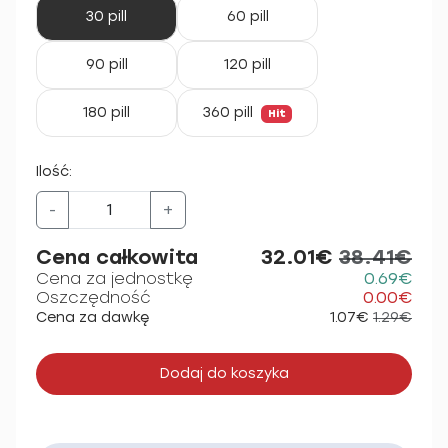
30 pill
60 pill
90 pill
120 pill
180 pill
360 pill
Hit
Ilość:
-
+
Cena całkowita
32.01€
38.41€
Cena za jednostkę
0.69€
Oszczędność
0.00€
Cena za dawkę
1.07€
1.29€
Dodaj do koszyka