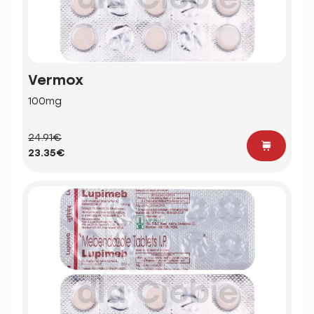
Vermox
100mg
24.91€
23.35€