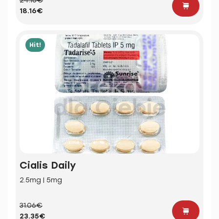
24.16€
18.16€
Hit!
Cialis Daily
2.5mg | 5mg
31.06€
23.35€