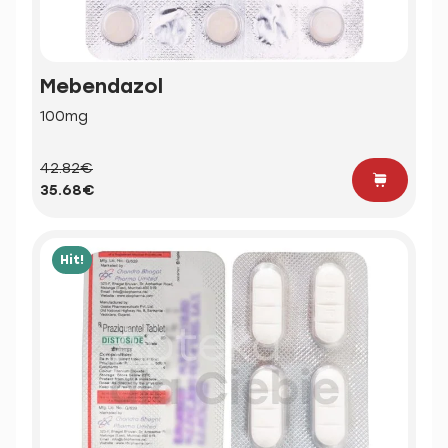
Mebendazol
100mg
42.82€
35.68€
Hit!