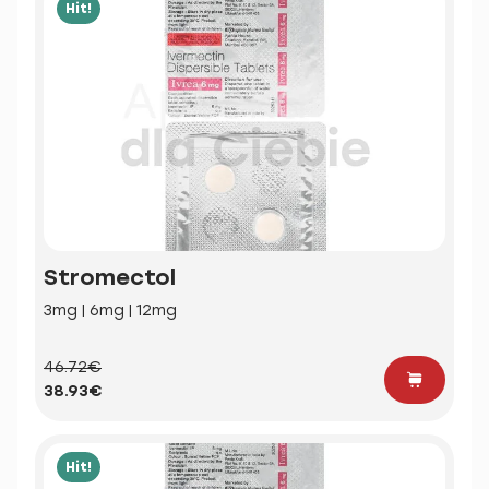
Hit!
Stromectol
3mg | 6mg | 12mg
46.72€
38.93€
Hit!