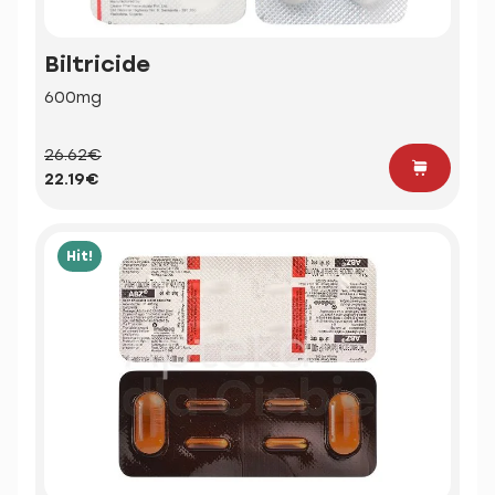
Biltricide
600mg
26.62€
22.19€
Hit!