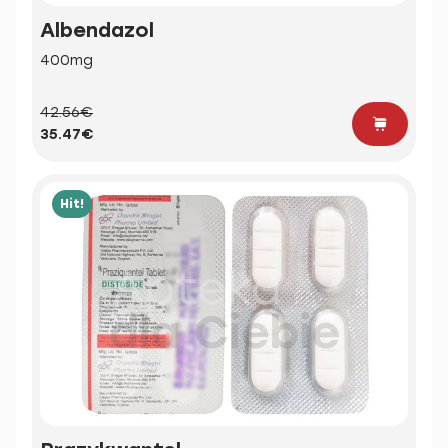
Albendazol
400mg
42.56€
35.47€
Hit!