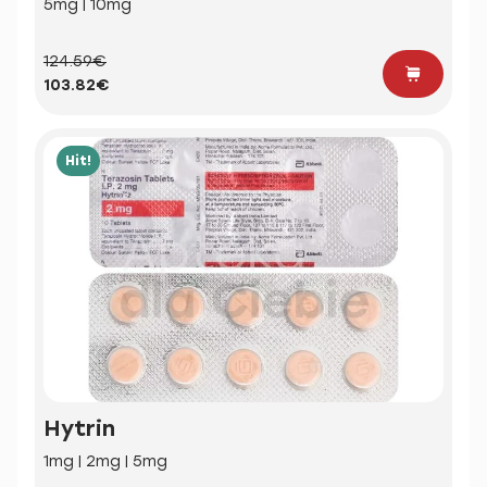
5mg | 10mg
124.59€
103.82€
Hit!
Hytrin
1mg | 2mg | 5mg