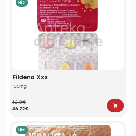
Hit!
Fildena Xxx
100mg
62.13€
46.72€
Hit!