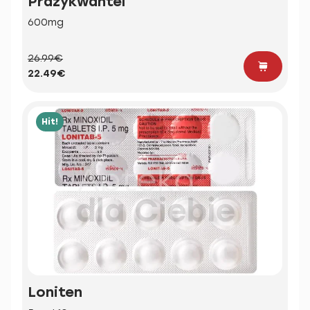
Prazykwantel
600mg
26.99€
22.49€
Hit!
Loniten