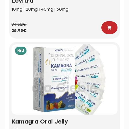
Levitra
10mg | 20mg | 40mg | 60mg
34.52€
25.95€
Hit!
Kamagra Oral Jelly