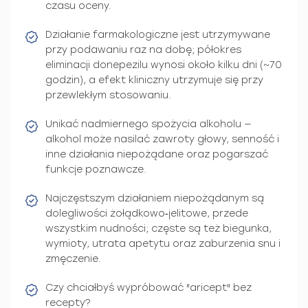
czasu oceny.
Działanie farmakologiczne jest utrzymywane
przy podawaniu raz na dobę; półokres
eliminacji donepezilu wynosi około kilku dni (~70
godzin), a efekt kliniczny utrzymuje się przy
przewlekłym stosowaniu.
Unikać nadmiernego spożycia alkoholu —
alkohol może nasilać zawroty głowy, senność i
inne działania niepożądane oraz pogarszać
funkcje poznawcze.
Najczęstszym działaniem niepożądanym są
dolegliwości żołądkowo‑jelitowe, przede
wszystkim nudności; częste są też biegunka,
wymioty, utrata apetytu oraz zaburzenia snu i
zmęczenie.
Czy chciałbyś wypróbować "aricept" bez
recepty?