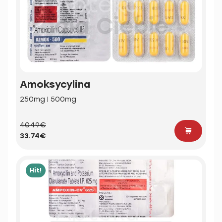
Amoksycylina
250mg | 500mg
40.49€
33.74€
Hit!