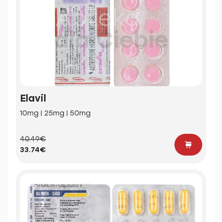
Elavil
10mg | 25mg | 50mg
40.49€
33.74€