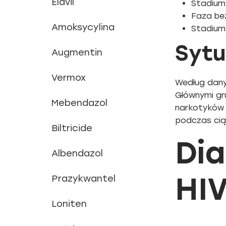
Elavil
Stadium 
Faza be
Amoksycylina
Stadium 
Sytu
Augmentin
Vermox
Według dany
Głównymi gr
Mebendazol
narkotyków 
podczas ciąż
Biltricide
Dia
Albendazol
HI
Prazykwantel
Loniten