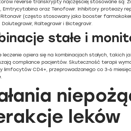
itorów reverse transkrypty najczęściej stosowane są: 
, Emtrycytabina oraz Tenofowir. Inhibitory proteazy r
i Ritonavir (często stosowany jako booster farmakoke
 Dolutegrawir, Raltegrawir i Bictegravir.
inacje stałe i moni
leczenie opiera się na kombinacjach stałych, takich j
szają compliance pacjentów. Skuteczność terapii wy
iczby limfocytów CD4+, przeprowadzanego co 3-6 miesię
.
ałania niepożą
erakcje leków