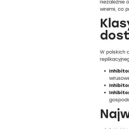
niezależnie 
wiremii, co 
Klas
dost
W polskich 
replikacyjne
Inhibit
wirusow
Inhibito
Inhibito
gospod
Najw