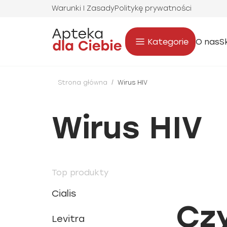
Warunki I Zasady
Politykę prywatności
Kategorie
O nas
S
Strona główna
/
Wirus HIV
Wirus HIV
Top produkty
Cialis
Czy
Levitra