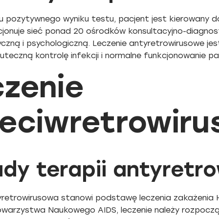
 pozytywnego wyniku testu, pacjent jest kierowany do
cjonuje sieć ponad 20 ośrodków konsultacyjno-diagno
czną i psychologiczną. Leczenie antyretrowirusowe jes
uteczną kontrolę infekcji i normalne funkcjonowanie p
czenie
zeciwretrowiru
dy terapii antyretr
yretrowirusowa stanowi podstawę leczenia zakażenia H
owarzystwa Naukowego AIDS, leczenie należy rozpocząć