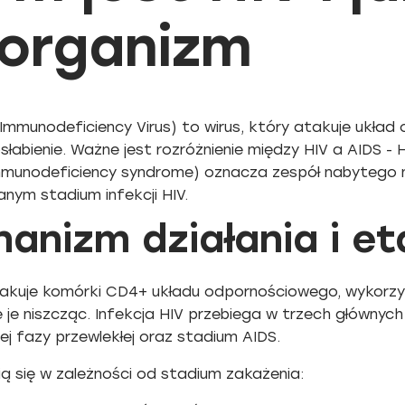
 organizm
Immunodeficiency Virus) to wirus, który atakuje układ
łabienie. Ważne jest rozróżnienie między HIV a AIDS -
mmunodeficiency syndrome) oznacza zespół nabytego ni
ym stadium infekcji HIV.
anizm działania i et
takuje komórki CD4+ układu odpornościowego, wykorzys
 je niszcząc. Infekcja HIV przebiega w trzech głównych 
j fazy przewlekłej oraz stadium AIDS.
ą się w zależności od stadium zakażenia: