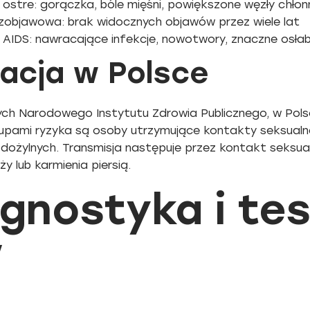
ostre: gorączka, bóle mięśni, powiększone węzły chłon
zobjawowa: brak widocznych objawów przez wiele lat
AIDS: nawracające infekcje, nowotwory, znaczne osłab
acja w Polsce
ch Narodowego Instytutu Zdrowia Publicznego, w Polsce
upami ryzyka są osoby utrzymujące kontakty seksualn
dożylnych. Transmisja następuje przez kontakt seksual
y lub karmienia piersią.
gnostyka i te
V