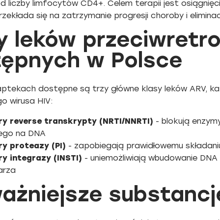
od liczby limfocytów CD4+. Celem terapii jest osiągnię
przekłada się na zatrzymanie progresji choroby i eliminac
y leków przeciwretr
ępnych w Polsce
aptekach dostępne są trzy główne klasy leków ARV, każ
go wirusa HIV:
ory reverse transkrypty (NRTI/NNRTI)
- blokują enzym
ego na DNA
ry proteazy (PI)
- zapobiegają prawidłowemu składaniu
ry integrazy (INSTI)
- uniemożliwiają wbudowanie DN
arza
ażniejsze substancj