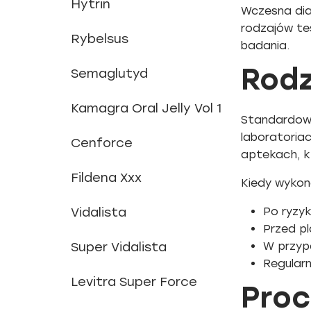
Hytrin
Wczesna dia
rodzajów te
Rybelsus
badania.
Rodz
Semaglutyd
Kamagra Oral Jelly Vol 1
Standardowy
laboratoria
Cenforce
aptekach, kt
Fildena Xxx
Kiedy wykon
Vidalista
Po ryzy
Przed p
Super Vidalista
W przypa
Regularn
Levitra Super Force
Proc