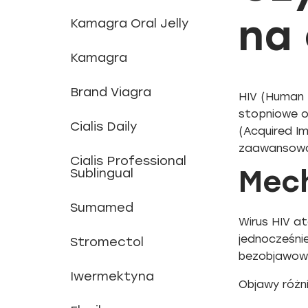
na
Kamagra Oral Jelly
Kamagra
Brand Viagra
HIV (Human 
stopniowe os
Cialis Daily
(Acquired I
zaawansowan
Cialis Professional
Mech
Sublingual
Sumamed
Wirus HIV a
jednocześnie
Stromectol
bezobjawowe
Iwermektyna
Objawy różni