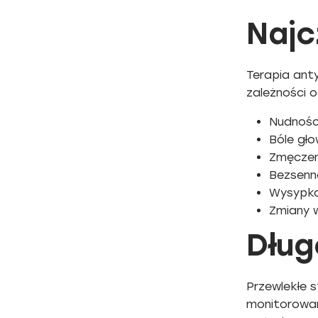
Najc
Terapia ant
zależności 
Nudności
Bóle gło
Zmęczeni
Bezsenn
Wysypka
Zmiany w
Dług
Przewlekłe 
monitorowani