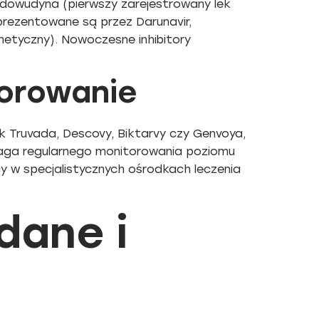
Zidowudyna (pierwszy zarejestrowany lek
eprezentowane są przez Darunavir,
netyczny). Nowoczesne inhibitory
torowanie
ak Truvada, Descovy, Biktarvy czy Genvoya,
maga regularnego monitorowania poziomu
cy w specjalistycznych ośrodkach leczenia
dane i