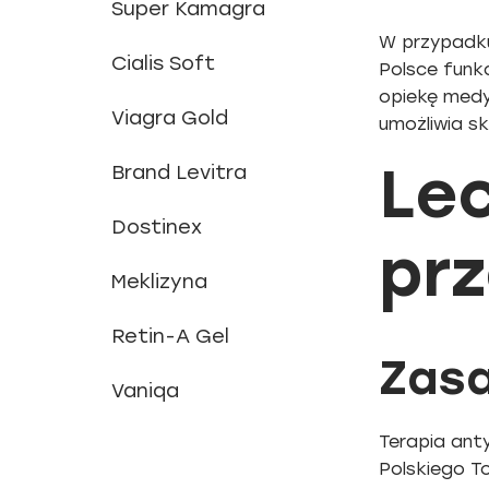
Super Kamagra
W przypadku
Cialis Soft
Polsce funk
opiekę medy
Viagra Gold
umożliwia sk
Le
Brand Levitra
Dostinex
pr
Meklizyna
Retin-A Gel
Zasa
Vaniqa
Terapia ant
Polskiego T