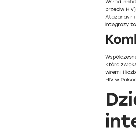
Wśród inhib
przeciw HIV)
Atazanavir 
integrazy to
Komb
Współczesne 
które zwięk
wiremii i l
HIV w Polsce
Dzi
int