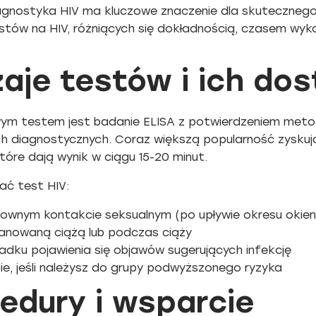
gnostyka HIV ma kluczowe znaczenie dla skutecznego l
stów na HIV, różniących się dokładnością, czasem wy
aje testów i ich do
m testem jest badanie ELISA z potwierdzeniem meto
ch diagnostycznych. Coraz większą popularność zyskuj
óre dają wynik w ciągu 15-20 minut.
ać test HIV:
kownym kontakcie seksualnym (po upływie okresu okien
lanowaną ciążą lub podczas ciąży
dku pojawienia się objawów sugerujących infekcję
ie, jeśli należysz do grupy podwyższonego ryzyka
edury i wsparcie