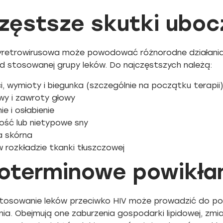
zęstsze skutki uboc
yretrowirusowa może powodować różnorodne działania 
od stosowanej grupy leków. Do najczęstszych należą:
, wymioty i biegunka (szczególnie na początku terapii
wy i zawroty głowy
e i osłabienie
ość lub nietypowe sny
 skórna
 rozkładzie tkanki tłuszczowej
oterminowe powikłan
stosowanie leków przeciwko HIV może prowadzić do p
a. Obejmują one zaburzenia gospodarki lipidowej, zmia