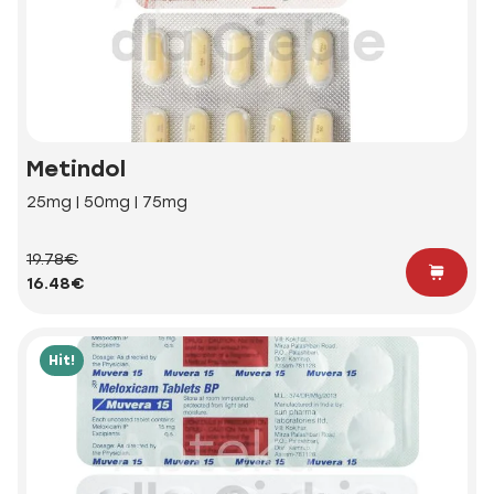
Metindol
25mg | 50mg | 75mg
19.78€
16.48€
Hit!