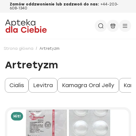
Zamów oddzwonienie lub zadzwoń do nas:
+44-203-
608-1340
Strona główna
/
Artretyzm
Artretyzm
Cialis
Levitra
Kamagra Oral Jelly
Kam
Hit!