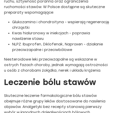
ruchu, sztywność poranna oraz ograniczenia
ruchomości stawów. W Polsce dostępne są skuteczne
preparaty wspomagające:
Glukozamina i chondroityna - wspierają regenerację
chrząstki
Kwas hialuronowy w iniekcjach - poprawia
nawilżenie stawu
NLPZ: Ibuprofen, Diklofenak, Naproxen - działanie
przeciwzapalne i przeciwbólowe
Niesteroidowe leki przeciwzapalne są wskazane w
ostrych fazach choroby, jednak wymagają ostrożności
u osób z chorobami żołądka, nerek i układu krążenia.
Leczenie bólu stawów
Skuteczne leczenie farmakologiczne bólu stawów
obejmuje różne grupy leków dostosowane do nasilenia
objawów. Analgetyki bez recepty stanowią pierwszy
wybór w łagodnych dolegliwościach bólowych.