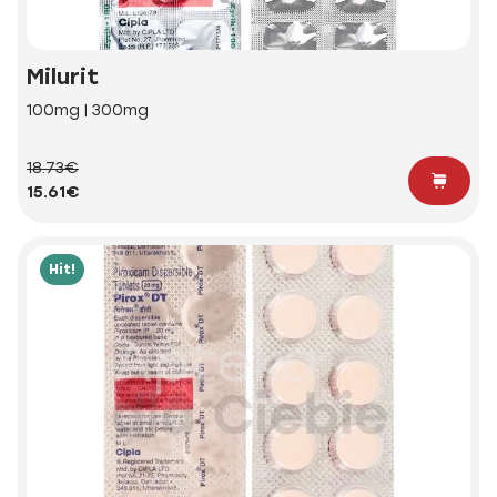
Milurit
100mg | 300mg
18.73€
15.61€
Hit!