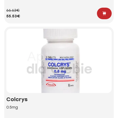
66.63€
55.53€
Colcrys
0.5mg