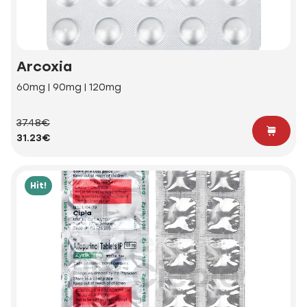
Arcoxia
60mg | 90mg | 120mg
37.48€
31.23€
Hit!