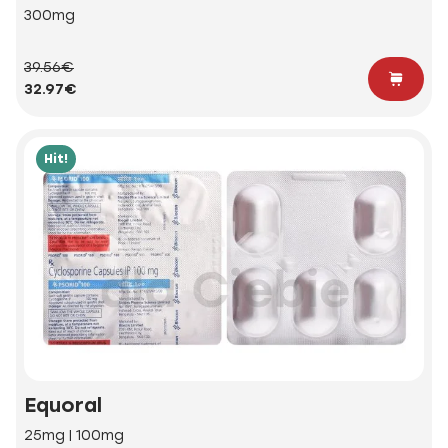
300mg
39.56€
32.97€
Hit!
Equoral
25mg | 100mg