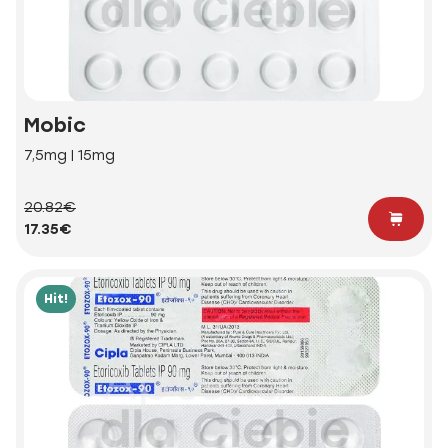
Mobic
7,5mg | 15mg
20.82€
17.35€
Hit!