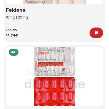
Feldene
10mg | 20mg
17.69€
14.74€
Hit!