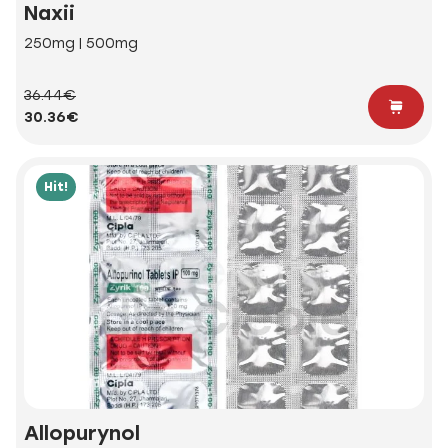
Naxii
250mg | 500mg
36.44€
30.36€
Hit!
Allopurynol