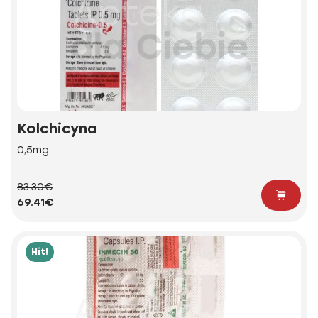
Kolchicyna
0,5mg
83.30€
69.41€
Hit!