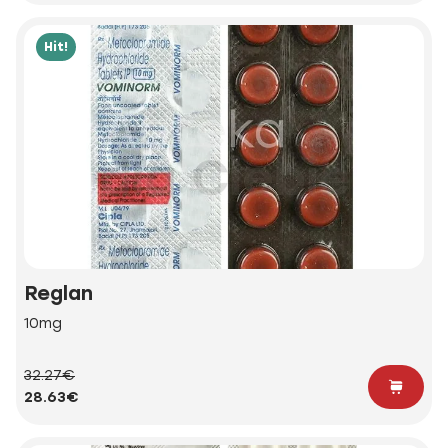
Hit!
Reglan
10mg
32.27€
28.63€