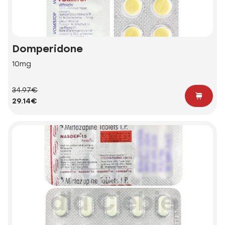
Domperidone
10mg
34.97€
29.14€