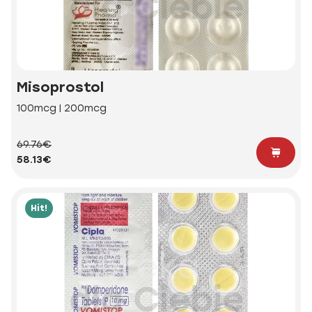
Misoprostol
100mcg | 200mcg
69.76€
58.13€
Hit!