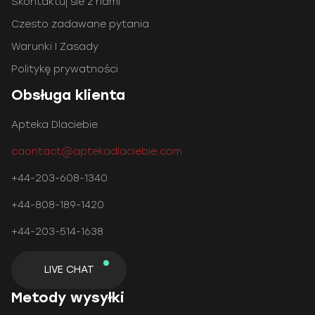
Skontaktuj sie z nami
Czesto zadawane pytania
Warunki I Zasady
Politykę prywatności
Obsługa klienta
Apteka Dlaciebie
caontact@aptekadlaciebie.com
+44-203-608-1340
+44-808-189-1420
+44-203-514-1638
LIVE CHAT
Metody wysyłki