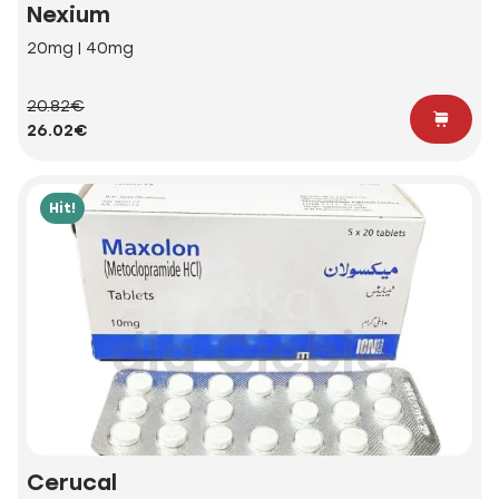
Nexium
20mg | 40mg
20.82€
26.02€
Hit!
Cerucal