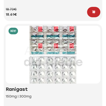
18.73€
15.61€
Hit!
Ranigast
150mg | 300mg