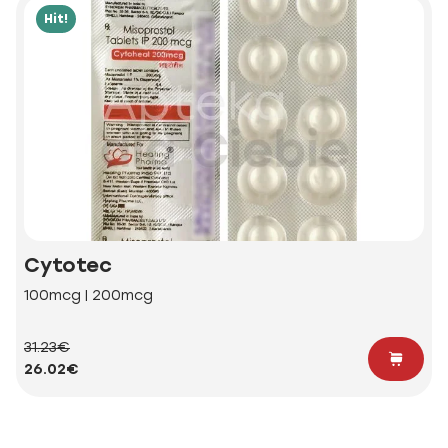
Hit!
Cytotec
100mcg | 200mcg
31.23€
26.02€