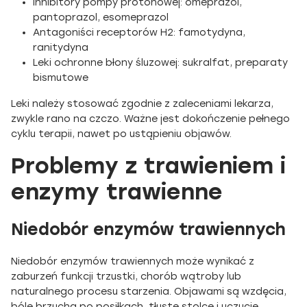
Inhibitory pompy protonowej: omeprazol,
pantoprazol, esomeprazol
Antagoniści receptorów H2: famotydyna,
ranitydyna
Leki ochronne błony śluzowej: sukralfat, preparaty
bismutowe
Leki należy stosować zgodnie z zaleceniami lekarza,
zwykle rano na czczo. Ważne jest dokończenie pełnego
cyklu terapii, nawet po ustąpieniu objawów.
Problemy z trawieniem i
enzymy trawienne
Niedobór enzymów trawiennych
Niedobór enzymów trawiennych może wynikać z
zaburzeń funkcji trzustki, chorób wątroby lub
naturalnego procesu starzenia. Objawami są wzdęcia,
bóle brzucha po posiłkach, tłuste stolce i uczucie