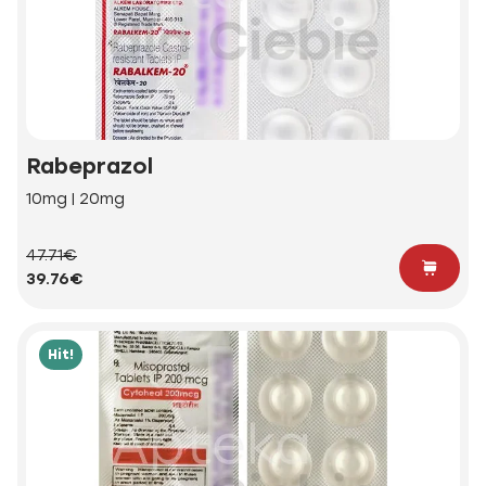
Rabeprazol
10mg | 20mg
47.71€
39.76€
Hit!