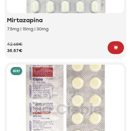
Mirtazapina
7.5mg | 15mg | 30mg
42.68€
35.57€
Hit!