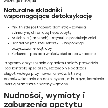
ważnego narządu.
Naturalne składniki
wspomagające detoksykację
Milk thistle (ostropest plamisty) - zawiera
sylimarynę chroniącą hepatocyty
Artichoke (karczoch) - stymuluje produkcję żółci
Dandelion (mniszek lekarski) - wspomaga
oczyszczanie wątroby
Kurkuma - posiada właściwości przeciwzapalne
Programy oczyszczania organizmu należy prowadzić
pod kontrolą specjalisty, szczególnie podczas
długotrwałego przyjmowania leków. Istnieją
przeciwwskazania do detoksykacji, m.in. ciąża, karmienie
piersią oraz ostre choroby wątroby.
Nudności, wymioty i
zaburzenia apetytu