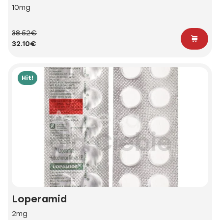
10mg
38.52€
32.10€
Hit!
Loperamid
2mg