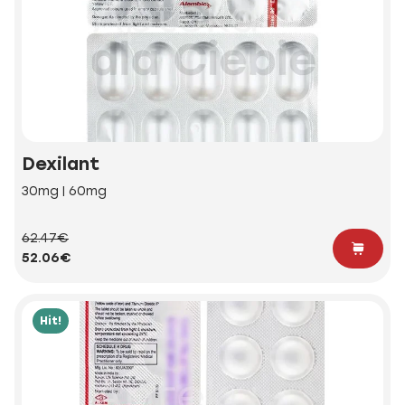
Dexilant
30mg | 60mg
62.47€
52.06€
Hit!