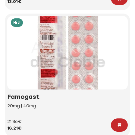
13.01€
Hit!
Famogast
20mg | 40mg
21.86€
18.21€