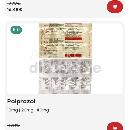
19.78€
16.48€
Hit!
Polprazol
10mg | 20mg | 40mg
15.61€