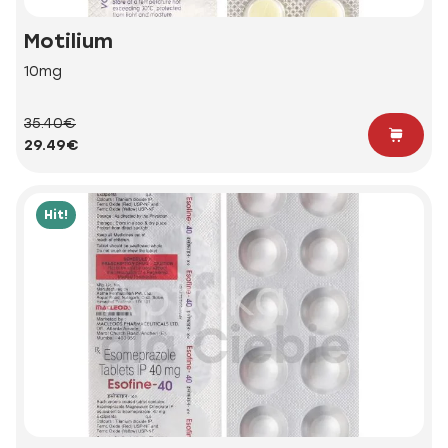
Motilium
10mg
35.40€
29.49€
Hit!