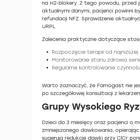
na H2-blokery. Z tego powodu, przed 
aktualnymi danymi, pacjenci powinni 
refundacji NFZ. Sprawdzenie aktualny
URPL.
Zalecenia praktyczne dotyczące sto
Rozpoczęcie terapii od najniższej
Monitorowanie stanu zdrowia senio
Regularne kontrolowanie czynnoś
Warto zaznaczyć, że Famogast nie je
po szczegółowej konsultacji z lekarzem
Grupy Wysokiego Ry
Dzieci do 3 miesięcy oraz pacjenci o 
zmniejszonego dawkowania, opierając 
sugerują redukcję dawki przy ClCr pon