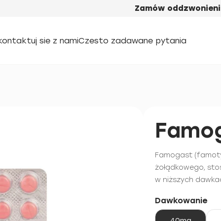
Zamów oddzwonieni
kontaktuj sie z nami
Czesto zadawane pytania
Famo
Famogast (famoty
żołądkowego, stos
w niższych dawka
Dawkowanie
40mg