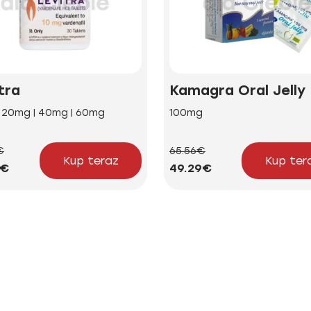
tra
Kamagra Oral Jelly
| 20mg | 40mg | 60mg
100mg
€
65.56€
Kup teraz
Kup ter
4€
49.29€