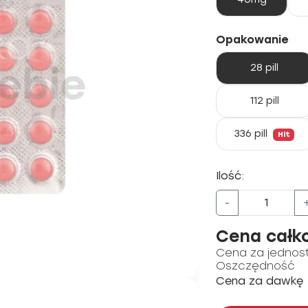
Opakowanie
28 pill
112 pill
336 pill
Hit
Ilość:
-
Cena całk
Cena za jednos
Oszczędność
Cena za dawkę