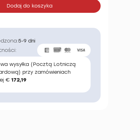
Dodaj do koszyka
edzona:
5-9 dni
tności:
wa wysyłka (Pocztą Lotniczą
ardową) przy zamówieniach
ej €
172,19