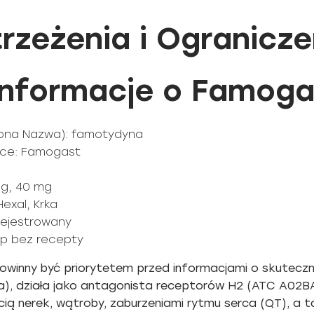
rzeżenia i Ogranicze
nformacje o Famoga
żona Nazwa): famotydyna
sce: Famogast
mg, 40 mg
exal, Krka
rejestrowany
kup bez recepty
owinny być priorytetem przed informacjami o skutecz
a), działa jako antagonista receptorów H2 (ATC A02
ią nerek, wątroby, zaburzeniami rytmu serca (QT), a t