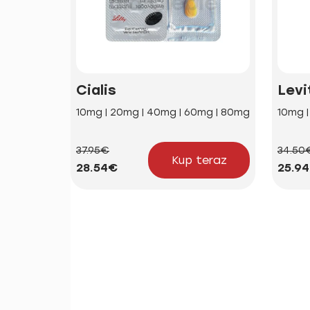
Cialis
Levi
10mg | 20mg | 40mg | 60mg | 80mg
10mg 
37.95€
34.50
Kup teraz
28.54€
25.9