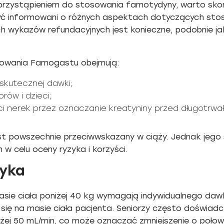
przystąpieniem do stosowania famotydyny, warto skon
być informowani o różnych aspektach dotyczących stos
ch wykazów refundacyjnych jest konieczne, podobnie ja
sowania Famogastu obejmują:
 skutecznej dawki;
rów i dzieci;
ci nerek przez oznaczanie kreatyniny przed długotrw
st powszechnie przeciwwskazany w ciąży. Jednak jego
 w celu oceny ryzyka i korzyści.
zyka
masie ciała poniżej 40 kg wymagają indywidualnego da
się na masie ciała pacjenta. Seniorzy często doświadc
iżej 50 mL/min, co może oznaczać zmniejszenie o połowę