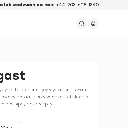
e lub zadzwoń do nas:
+44-203-608-1340
gast
dyna) to lek hamujący wydzielanie kwasu
owany doraźnie przy zgadze i refluksie, a
ch dostępny bez recepty.
20mg