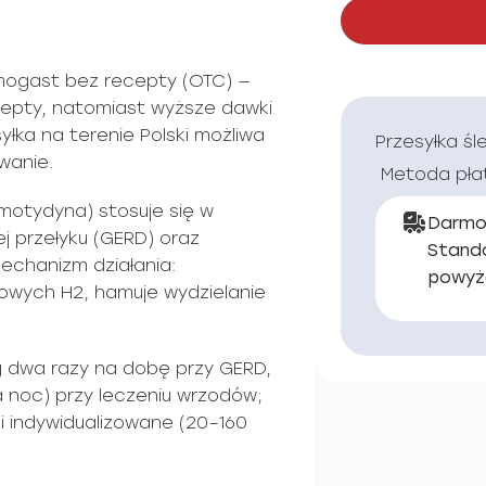
mogast bez recepty (OTC) —
cepty, natomiast wyższe dawki
yłka na terenie Polski możliwa
Przesyłka śl
wanie.
Metoda pła
motydyna) stosuje się w
Darmo
ej przełyku (GERD) oraz
Stand
echanizm działania:
powyż
owych H2, hamuje wydzielanie
 dwa razy na dobę przy GERD,
a noc) przy leczeniu wrzodów;
ki indywidualizowane (20–160