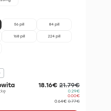
56 pill
84 pill
168 pill
224 pill
+
owita
18.16€
21.79€
tkę
0.29€
0.00€
0.64€
0.77€