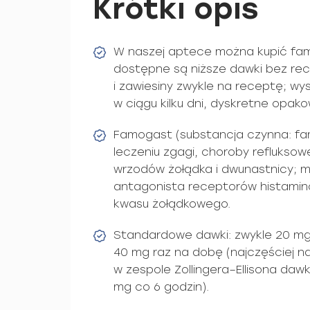
Krótki opis
W naszej aptece można kupić fa
dostępne są niższe dawki bez re
i zawiesiny zwykle na receptę; wys
w ciągu kilku dni, dyskretne opako
Famogast (substancja czynna: fa
leczeniu zgagi, choroby refluksow
wrzodów żołądka i dwunastnicy; m
antagonista receptorów histamin
kwasu żołądkowego.
Standardowe dawki: zwykle 20 mg
40 mg raz na dobę (najczęściej n
w zespole Zollingera–Ellisona daw
mg co 6 godzin).