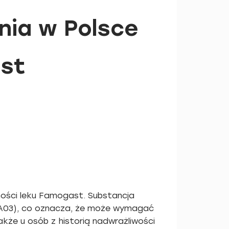
nia w Polsce
st
ności leku Famogast. Substancja
BA03), co oznacza, że może wymagać
akże u osób z historią nadwrażliwości