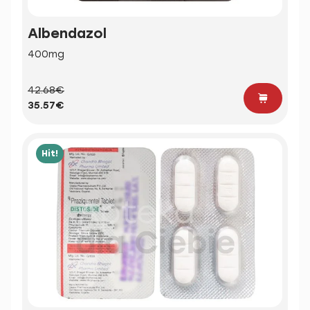
Albendazol
400mg
42.68€
35.57€
Hit!