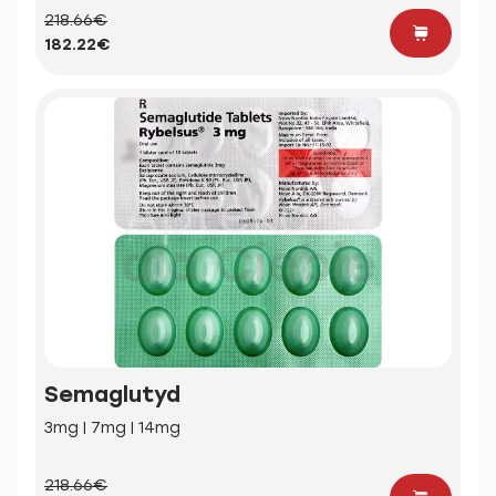
218.66€
182.22€
Semaglutyd
3mg | 7mg | 14mg
218.66€