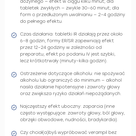
dożylnego — efekt w ciągu kilku minut; dla
tabletek zwykłych — zwykle 30–60 minut; dla
form o przedłużonym uwalnianiu — 2–4 godziny
do pełnego efektu.
Czas działania: tabletki IR działają przez około
6–8 godzin; formy ER/SR zapewniają efekt
przez 12–24 godziny w zależności od
preparatu; efekt po podaniu IV jest szybki,
lecz krótkotrwały (minuty–kilka godzin).
Ostrzeżenie dotyczące alkoholu: nie spożywać
alkoholu lub ograniczyć do minimum — alkohol
nasila działanie hipotensyjne i zawroty głowy
oraz zwiększa ryzyko działań niepożądanych.
Najczęstszy efekt uboczny: zaparcia (inne
często występujące: zawroty głowy, ból głowy,
obrzęki obwodowe, nudności, bradykardia).
Czy chciał(a)byś wypróbować verampil bez