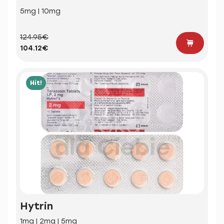
5mg | 10mg
124.95€
104.12€
Hit!
Hytrin
1mg | 2mg | 5mg