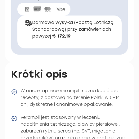
Darmowa wysyłka (Pocztą Lotniczą
Standardową) przy zamówieniach
powyżej €
172,19
Krótki opis
W naszej aptece verampil można kupić bez
recepty, z dostawą na terenie Polski w 5–14
dni; dyskretne i anonimowe opakowanie.
Verampil jest stosowany w leczeniu
nadciśnienia tętniczego, dławicy piersiowej,
zaburzeń rytmu serca (np. SVT, migotanie
przedsionków) oraz jako opcja w profilaktyce