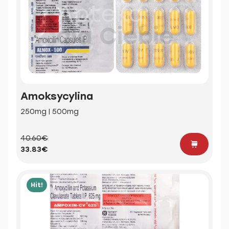
Amoksycylina
250mg | 500mg
40.60€
33.83€
Hit!