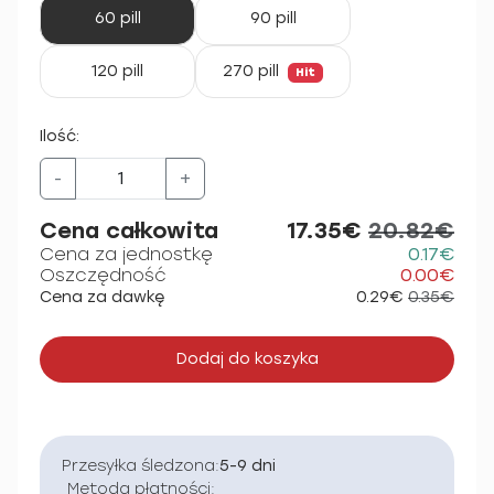
60 pill
90 pill
120 pill
270 pill
Hit
Ilość:
-
+
Cena całkowita
17.35€
20.82€
Cena za jednostkę
0.17€
Oszczędność
0.00€
Cena za dawkę
0.29€
0.35€
Dodaj do koszyka
Przesyłka śledzona:
5-9 dni
Metoda płatności: