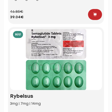
46.85€
39.04€
Hit!
Rybelsus
3mg | 7mg | 14mg