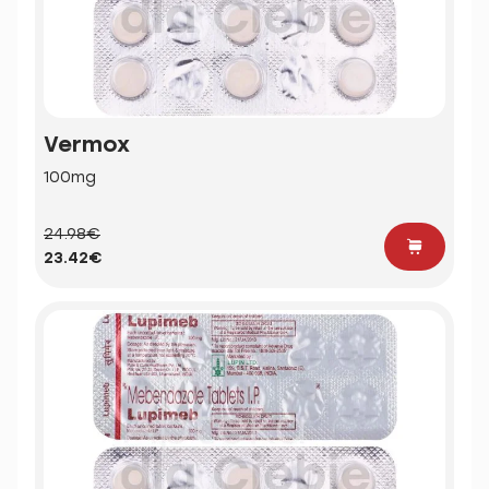
Vermox
100mg
24.98€
23.42€