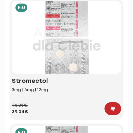
Hit!
Stromectol
3mg | 6mg | 12mg
46.85€
39.04€
Hit!