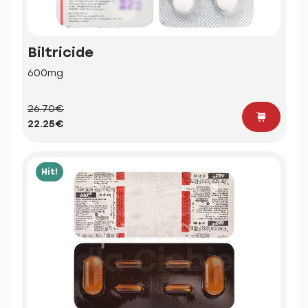
Biltricide
600mg
26.70€
22.25€
Hit!