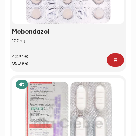
Mebendazol
100mg
42.94€
35.79€
Hit!