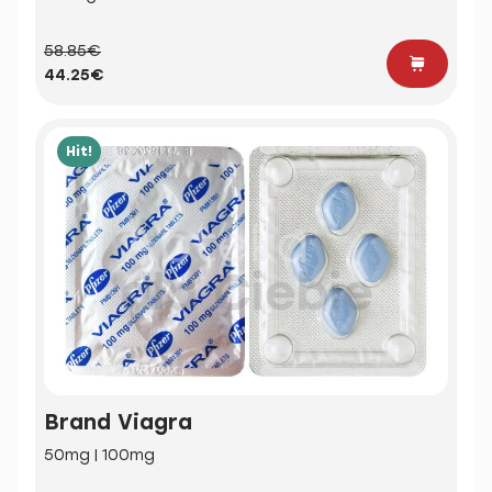
58.85€
44.25€
Hit!
Brand Viagra
50mg | 100mg