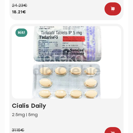
24.23€
18.21€
Hit!
Cialis Daily
2.5mg | 5mg
31.15€