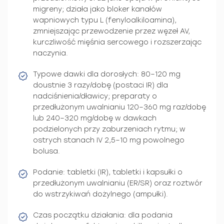
migreny; działa jako bloker kanałów
wapniowych typu L (fenyloalkiloamina),
zmniejszając przewodzenie przez węzeł AV,
kurczliwość mięśnia sercowego i rozszerzając
naczynia.
Typowe dawki dla dorosłych: 80–120 mg
doustnie 3 razy/dobę (postaci IR) dla
nadciśnienia/dławicy; preparaty o
przedłużonym uwalnianiu 120–360 mg raz/dobę
lub 240–320 mg/dobę w dawkach
podzielonych przy zaburzeniach rytmu; w
ostrych stanach IV 2,5–10 mg powolnego
bolusa.
Podanie: tabletki (IR), tabletki i kapsułki o
przedłużonym uwalnianiu (ER/SR) oraz roztwór
do wstrzykiwań dożylnego (ampułki).
Czas początku działania: dla podania