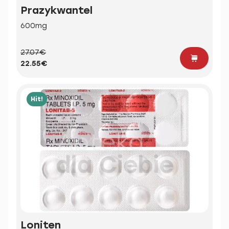
Prazykwantel
600mg
27.07€
22.55€
Hit!
Loniten