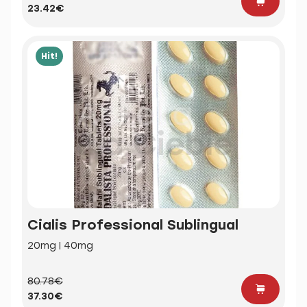
23.42€
Hit!
Cialis Professional Sublingual
20mg | 40mg
80.78€
37.30€