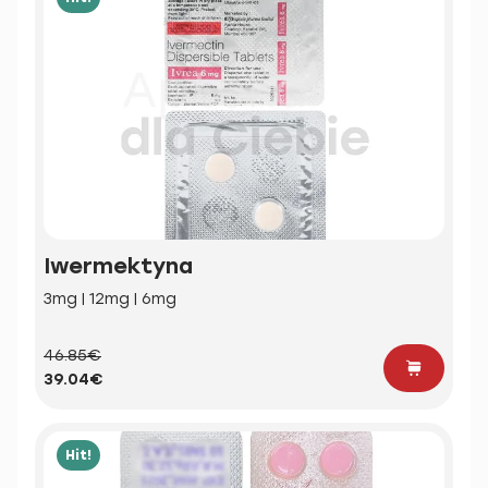
Iwermektyna
3mg | 12mg | 6mg
46.85€
39.04€
Hit!