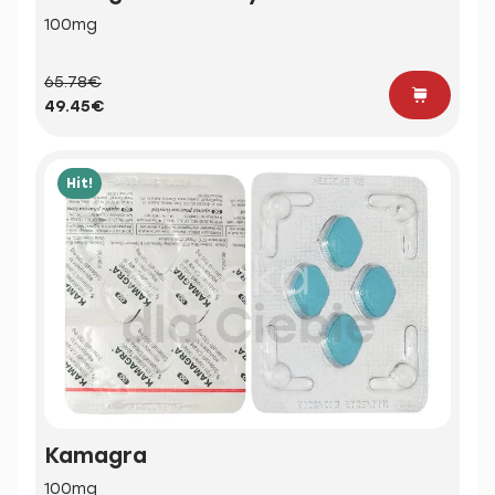
100mg
65.78€
49.45€
Hit!
Kamagra
100mg