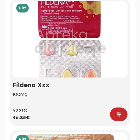
Hit!
Fildena Xxx
100mg
62.31€
46.85€
Hit!