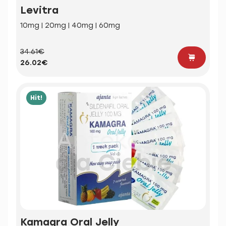
Levitra
10mg | 20mg | 40mg | 60mg
34.61€
26.02€
Hit!
Kamagra Oral Jelly