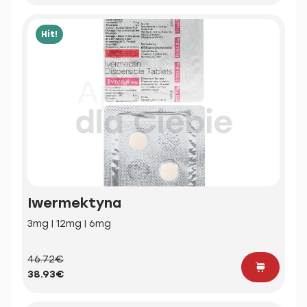
Hit!
Iwermektyna
3mg | 12mg | 6mg
46.72€
38.93€