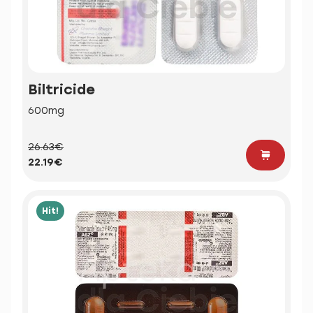
Biltricide
600mg
26.63€
22.19€
Hit!