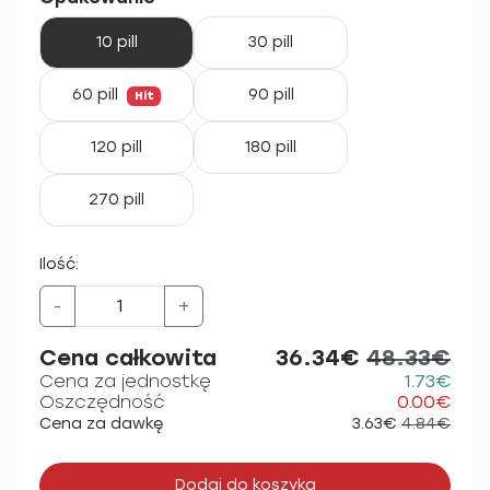
10 pill
30 pill
60 pill
90 pill
Hit
120 pill
180 pill
270 pill
Ilość:
-
+
Cena całkowita
36.34€
48.33€
Cena za jednostkę
1.73€
Oszczędność
0.00€
Cena za dawkę
3.63€
4.84€
Dodaj do koszyka