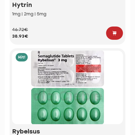
Hytrin
1mg | 2mg | 5mg
46.72€
38.93€
Hit!
Rybelsus