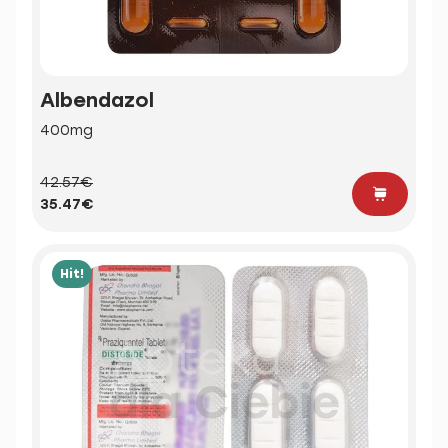
Albendazol
400mg
42.57€
35.47€
Hit!