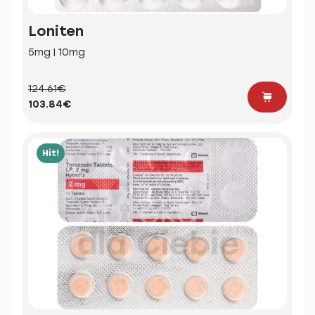
Loniten
5mg | 10mg
124.61€
103.84€
Hit!