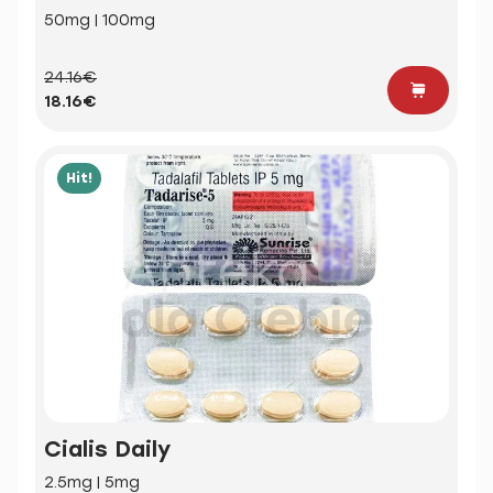
50mg | 100mg
24.16€
18.16€
Hit!
Cialis Daily
2.5mg | 5mg