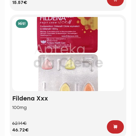
15.57€
Hit!
Fildena Xxx
100mg
62.14€
46.72€