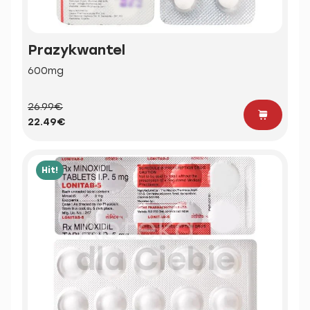
Prazykwantel
600mg
26.99€
22.49€
Hit!