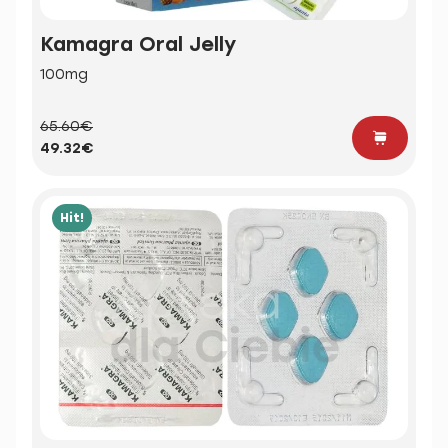
Kamagra Oral Jelly
100mg
65.60€
49.32€
Hit!