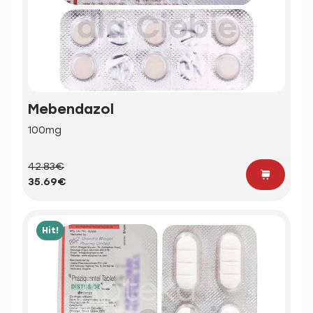
Mebendazol
100mg
42.83€
35.69€
Hit!