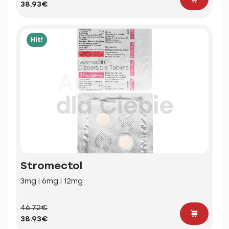
38.93€
Hit!
Stromectol
3mg | 6mg | 12mg
46.72€
38.93€