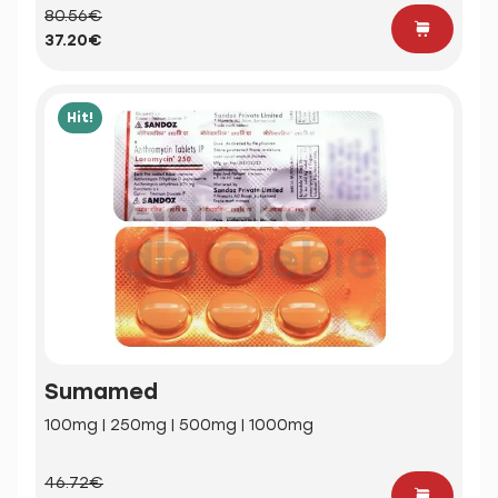
80.56€
37.20€
Hit!
Sumamed
100mg | 250mg | 500mg | 1000mg
46.72€