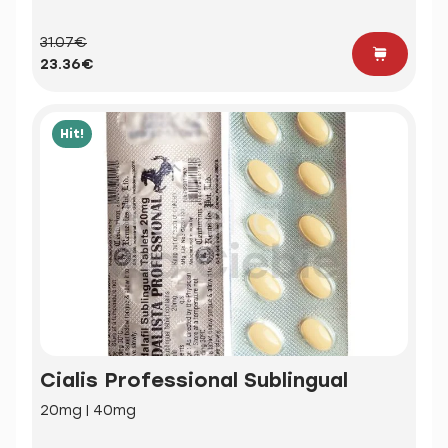
31.07€
23.36€
Hit!
Cialis Professional Sublingual
20mg | 40mg