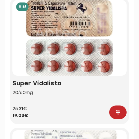
Hit!
Super Vidalista
20/60mg
25.31€
19.03€