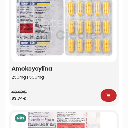
Amoksycylina
250mg | 500mg
40.49€
33.74€
Hit!