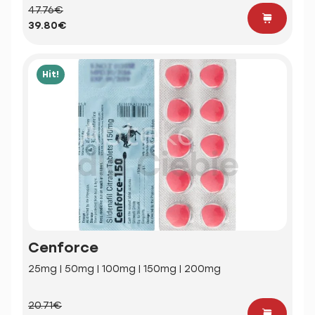
47.76€
39.80€
Hit!
Cenforce
25mg | 50mg | 100mg | 150mg | 200mg
20.71€