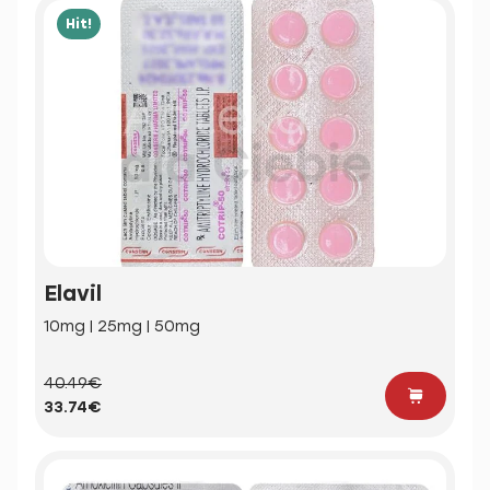
Hit!
Elavil
10mg | 25mg | 50mg
40.49€
33.74€