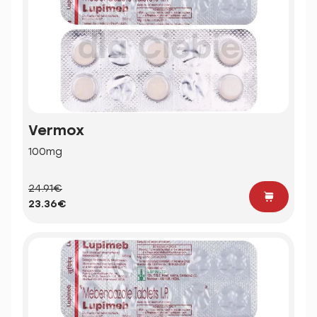
Vermox
100mg
24.91€
23.36€