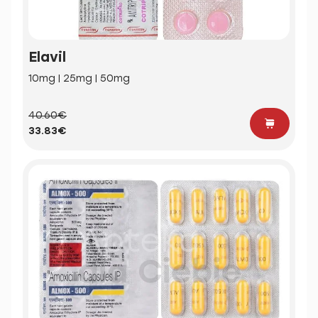
Elavil
10mg | 25mg | 50mg
40.60€
33.83€