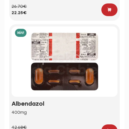
26.70€
22.25€
Hit!
Albendazol
400mg
42.68€