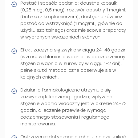
Postać i sposób podania: doustne kapsułki
(0,25 mcg, 0,5 mcg), roztwór doustny 1 mcg/mL
(butelka z kroplomierzem); dostępna również
postać do wstrzyknięć (1 mcg/mL, głównie do
użytku szpitalnego) oraz miejscowe preparaty
w wybranych wskazaniach skónych.
Efekt zaczyna się zwykle w ciągu 24–48 godzin
(wzrost wchłaniania wapnia i widoczne zmiany
stężenia wapnia w surowicy w ciągu 1–2 dni),
pełne skutki metaboliczne obserwuje się w
kolejnych dniach.
Działanie farmakologiczne utrzymuje się
zazwyczaj kilkadziesiąt godzin; wpływ na
stężenie wapnia widoczny jest w okresie 24–72
godzin, a leczenie przewlekłe wymaga
codziennego stosowania i regularnego
monitorowania.
Ostrzeżenie dotyczące alkoholu: należy unikać