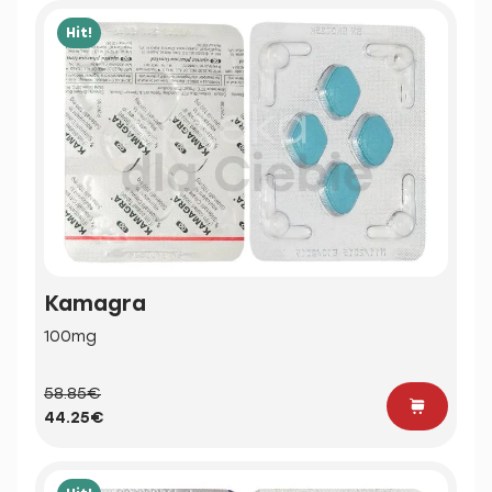
Hit!
Kamagra
100mg
58.85€
44.25€