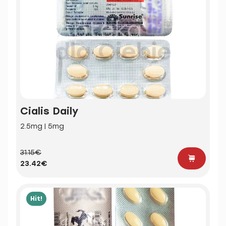
Cialis Daily
2.5mg | 5mg
31.15€
23.42€
Hit!