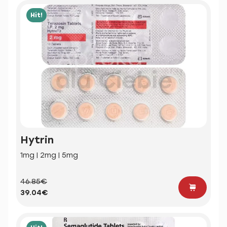
Hit!
Hytrin
1mg | 2mg | 5mg
46.85€
39.04€