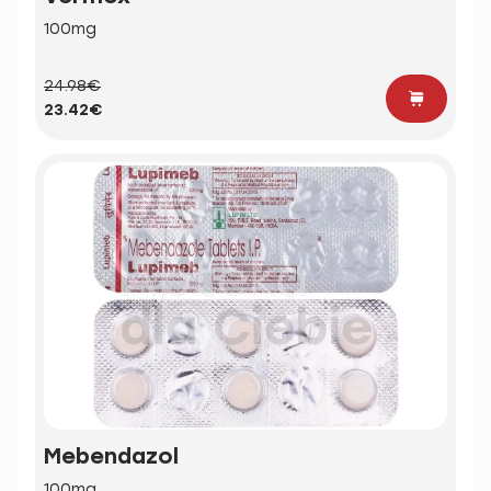
100mg
24.98€
23.42€
Mebendazol
100mg