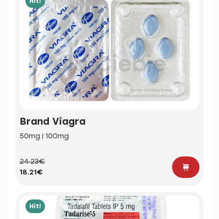
Hit!
Brand Viagra
50mg | 100mg
24.23€
18.21€
Hit!