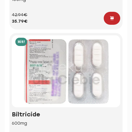
42.94€
35.79€
Hit!
Biltricide
600mg