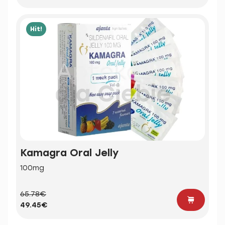
Hit!
Kamagra Oral Jelly
100mg
65.78€
49.45€