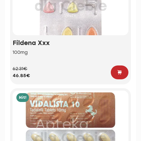
Fildena Xxx
100mg
62.31€
46.85€
Hit!