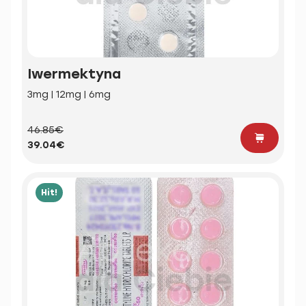
Iwermektyna
3mg | 12mg | 6mg
46.85€
39.04€
Hit!