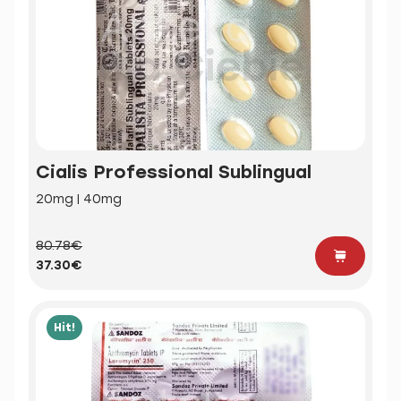
Cialis Professional Sublingual
20mg | 40mg
80.78€
37.30€
Hit!