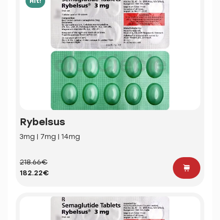
Hit!
Rybelsus
3mg | 7mg | 14mg
218.66€
182.22€