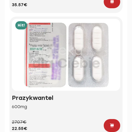
35.57€
Hit!
Prazykwantel
600mg
27.07€
22.55€