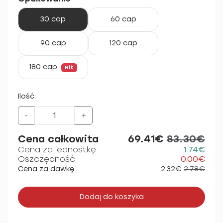
30 cap
60 cap
90 cap
120 cap
180 cap
Hit
Ilość:
-
+
Cena całkowita
69.41€
83.30€
Cena za jednostkę
1.74€
Oszczędność
0.00€
Cena za dawkę
2.32€
2.78€
Dodaj do koszyka