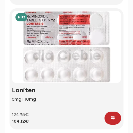
Hit!
Loniten
5mg | 10mg
124.95€
104.12€