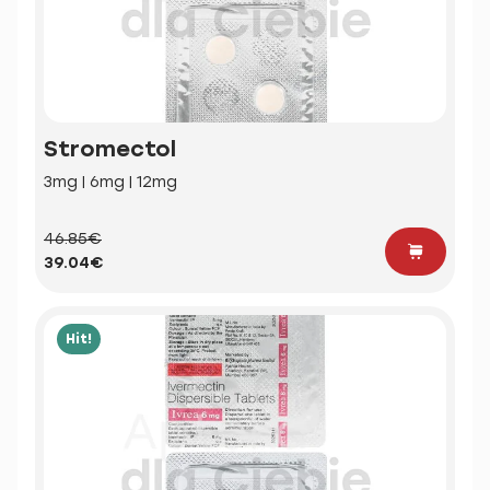
Stromectol
3mg | 6mg | 12mg
46.85€
39.04€
Hit!