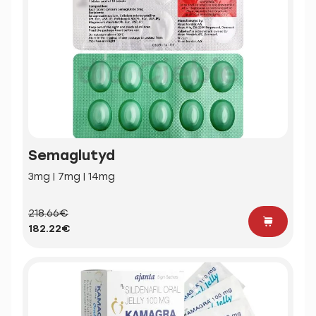
Semaglutyd
3mg | 7mg | 14mg
218.66€
182.22€