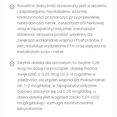
Rocaltrol (kalcytriol) stosowany jest w leczeniu
i zapobieganiu hipokalcemii, wtórnej
nadczynności przytarczyc przy przewlekłej
niewydolności nerek, osteodystrofii nerkowej
oraz w hipoparatyroidyzmie; mechanizm
działania: aktywna postać witaminy D3
zwiększa wchłanianie wapnia i fosforanów z
jelit, moduluje wydzielanie PTH oraz wpływa na
metabolizm kości i nerek.
Zwykła dawka dla dorosłych to zwykle 0,25
mcg na dobę na początek; dawkę można
zwiększać o 0,25 mcg co 2–4 tygodnie w
zależności od stężeń wapnia do maksymalnie
ok. 1–2 mcg/dobę; w hipoparatyroidyzmie
typowo zaczyna się od 0,25 mcg/dobę; u
dzieci dawka jest wagowa (około 0,01–0,02
mcg/kg/dobę) i wymaga monitorowania
laboratoriów.