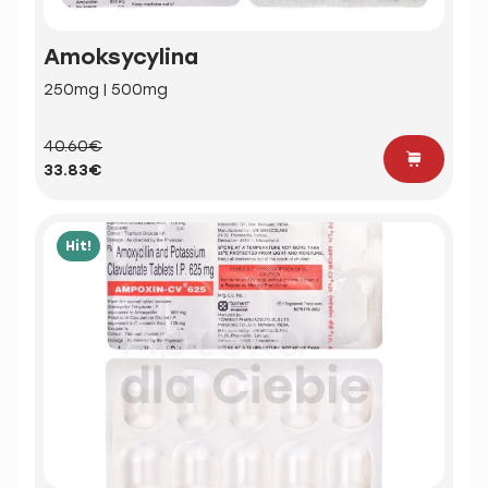
Amoksycylina
250mg | 500mg
40.60€
33.83€
Hit!