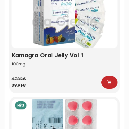
Kamagra Oral Jelly Vol 1
100mg
47.89€
39.91€
Hit!