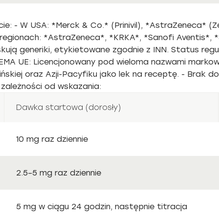
e: - W USA: *Merck & Co.* (Prinivil), *AstraZeneca* (Zest
 regionach: *AstraZeneca*, *KRKA*, *Sanofi Aventis*, *
ują generiki, etykietowane zgodnie z INN. Status regul
- EMA UE: Licencjonowany pod wieloma nazwami markowym
skiej oraz Azji-Pacyfiku jako lek na receptę. - Brak 
zależności od wskazania:
Dawka startowa (dorosły)
10 mg raz dziennie
2.5–5 mg raz dziennie
5 mg w ciągu 24 godzin, następnie titracja