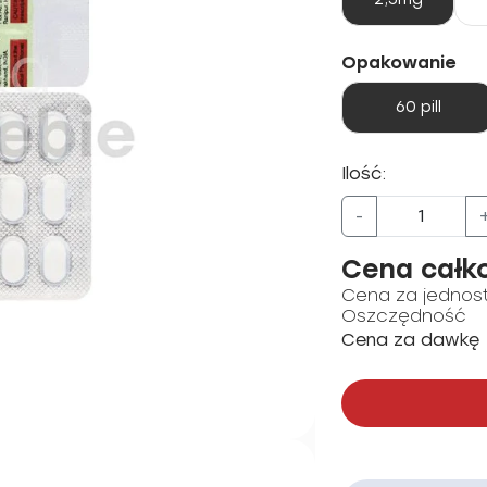
Opakowanie
60 pill
Ilość:
-
Cena całk
Cena za jednos
Oszczędność
Cena za dawkę