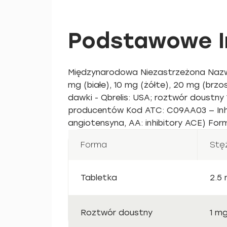
Podstawowe In
Międzynarodowa Niezastrzeżona Nazwa (I
mg (białe), 10 mg (żółte), 20 mg (brzo
dawki - Qbrelis: USA; roztwór doustny 
producentów Kod ATC: C09AA03 — Inhib
angiotensyna, AA: inhibitory ACE) For
Forma
Stę
Tabletka
2.5
Roztwór doustny
1 mg