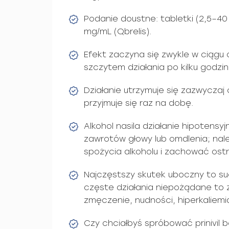
Podanie doustne: tabletki (2,5–40
mg/mL (Qbrelis).
Efekt zaczyna się zwykle w ciągu 
szczytem działania po kilku godzin
Działanie utrzymuje się zazwyczaj 
przyjmuje się raz na dobę.
Alkohol nasila działanie hipotensyjn
zawrotów głowy lub omdlenia; nal
spożycia alkoholu i zachować ost
Najczęstszy skutek uboczny to su
częste działania niepożądane to z
zmęczenie, nudności, hiperkaliemi
Czy chciałbyś spróbować prinivil 