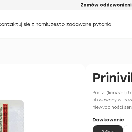
Zamów oddzwonieni
kontaktuj sie z nami
Czesto zadawane pytania
Prinivi
Prinivil (lisinopri
stosowany w lecze
niewydolności ser
Dawkowanie
2,5mg