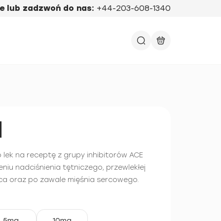
e lub zadzwoń do nas:
+44-203-608-1340
l
l) to lek na receptę z grupy inhibitorów ACE
niu nadciśnienia tętniczego, przewlekłej
ca oraz po zawale mięśnia sercowego.
5mg
10mg