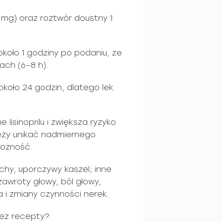
 mg) oraz roztwór doustny 1
około 1 godziny po podaniu, ze
ach (6–8 h).
około 24 godzin, dlatego lek
e lisinoprilu i zwiększa ryzyko
eży unikać nadmiernego
rożność.
chy, uporczywy kaszel; inne
awroty głowy, ból głowy,
a i zmiany czynności nerek.
bez recepty?