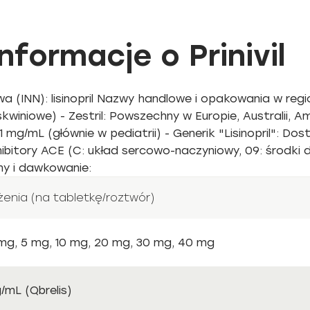
formacje o Prinivil
NN): lisinopril Nazwy handlowe i opakowania w regionie
skwiniowe) - Zestril: Powszechny w Europie, Australii, A
1 mg/mL (głównie w pediatrii) - Generik "Lisinopril": D
itory ACE (C: układ sercowo-naczyniowy, 09: środki dz
my i dawkowanie:
żenia (na tabletkę/roztwór)
 mg, 5 mg, 10 mg, 20 mg, 30 mg, 40 mg
/mL (Qbrelis)