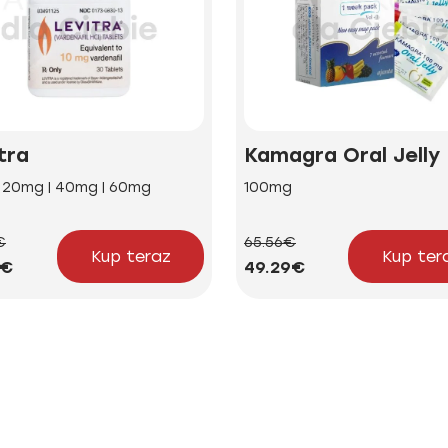
tra
Kamagra Oral Jelly
| 20mg | 40mg | 60mg
100mg
€
65.56€
Kup teraz
Kup ter
4€
49.29€