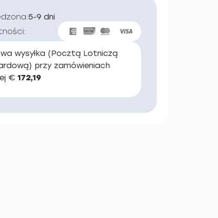
edzona:
5-9 dni
tności:
wa wysyłka (Pocztą Lotniczą
ardową) przy zamówieniach
ej €
172,19