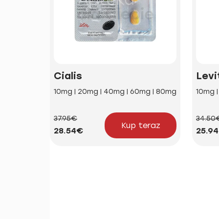
Cialis
Levi
10mg | 20mg | 40mg | 60mg | 80mg
10mg 
37.95€
34.50
Kup teraz
28.54€
25.9