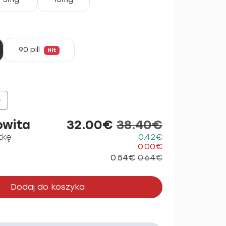
90 pill
Hit
+
owita
32.00€
38.40€
tkę
0.42€
0.00€
0.54€
0.64€
Dodaj do koszyka