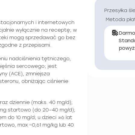
Przesyłka śl
Metoda pła
 stacjonarnych i internetowych
icjalnie wyłącznie na receptę; w
Darmo
apteki mogą sprzedawać go bez
Stand
 zgodne z przepisami.
powyż
eczeniu nadciśnienia tętniczego,
ięśnia sercowego; jest
yny (ACE), zmniejsza
steronu, obniżając ciśnienie
raz dziennie (maks. 40 mg/d);
 mg startowo (do 20–40 mg/d);
m do 10 mg/d; u dzieci ≥6 lat
rtowo, max ~0,61 mg/kg lub 40