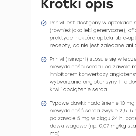
Krótki opis
Prinivil jest dostępny w aptekach
(również jako leki generyczne), of
praktyce niektóre apteki lub e‑
recepty, co nie jest zalecane ani
Prinivil (lisinopril) stosuje się w l
niewydolności serca i po zawale m
inhibitorem konwertazy angiotens
wytwarzanie angiotensyny II i aldo
krwi i obciążenie serca.
Typowe dawki: nadciśnienie 10 mg 
niewydolność serca zwykle 2,5–5
po zawale 5 mg w ciągu 24 h, pote
dawki wagowe (np. 0,07 mg/kg sta
mg).