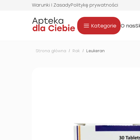
Warunki I Zasady
Politykę prywatności
Kategorie
O nas
S
Strona główna
/
Rak
/
Leukeran