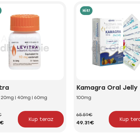
Hit!
tra
Kamagra Oral Jelly
| 20mg | 40mg | 60mg
100mg
€
65.59€
Kup teraz
Kup ter
5€
49.31€