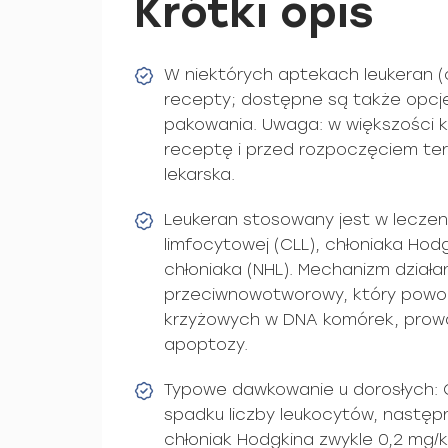
Krótki opis
W niektórych aptekach leukeran (
recepty; dostępne są także opcj
pakowania. Uwaga: w większości kr
receptę i przed rozpoczęciem tera
lekarska.
Leukeran stosowany jest w leczeniu
limfocytowej (CLL), chłoniaka Hod
chłoniaka (NHL). Mechanizm działania
przeciwnowotworowy, który powod
krzyżowych w DNA komórek, prowa
apoptozy.
Typowe dawkowanie u dorosłych: C
spadku liczby leukocytów, nastę
chłoniak Hodgkina zwykle 0,2 mg/k