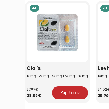
Hit!
Hit!
Cialis
Levi
10mg | 20mg | 40mg | 60mg | 80mg
10mg 
37.97€
34.52
Kup teraz
28.55€
25.9