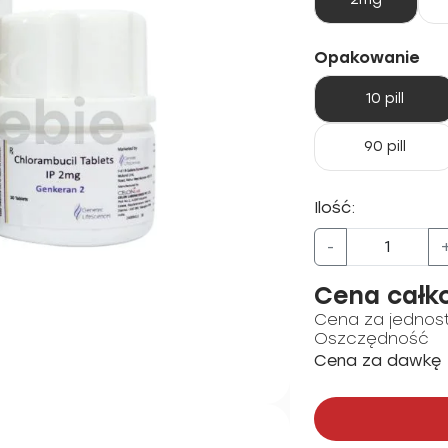
Opakowanie
10 pill
90 pill
Ilość:
-
Cena całk
Cena za jednos
Oszczędność
Cena za dawkę