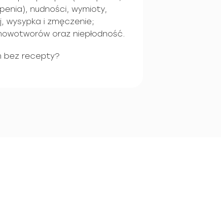
enia), nudności, wymioty,
j, wysypka i zmęczenie;
nowotworów oraz niepłodność.
n bez recepty?