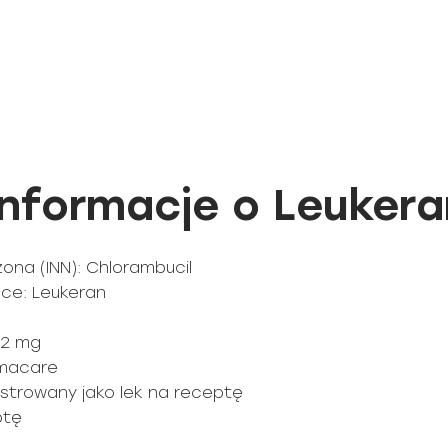
nformacje o Leukera
na (INN): Chlorambucil
ce: Leukeran
 2 mg
rmacare
jestrowany jako lek na receptę
ptę