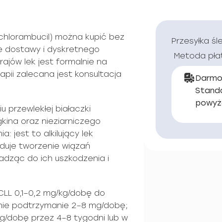
chlorambucil) można kupić bez
Przesyłka śl
e dostawy i dyskretnego
Metoda pła
ajów lek jest formalnie na
pii zalecana jest konsultacja
Darmo
Stand
powyż
 przewlekłej białaczki
gkina oraz nieziarniczego
: jest to alkilujący lek
uje tworzenie wiązań
dząc do ich uszkodzenia i
LL 0,1–0,2 mg/kg/dobę do
pnie podtrzymanie 2–8 mg/dobę;
g/dobę przez 4–8 tygodni lub w