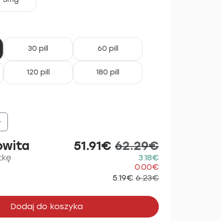
30 pill
60 pill
120 pill
180 pill
+
owita
51.91€
62.29€
tkę
3.18€
0.00€
5.19€
6.23€
Dodaj do koszyka