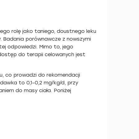
jego rolę jako taniego, doustnego leku
ków. Badania porównawcze z nowszymi
itej odpowiedzi. Mimo to, jego
dostęp do terapii celowanych jest
u, co prowadzi do rekomendacji
dawka to 0,1–0,2 mg/kg/d, przy
iem do masy ciała. Poniżej