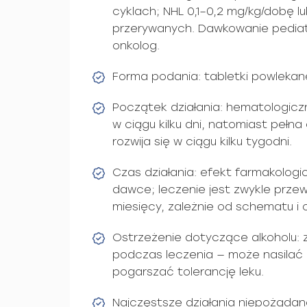
cyklach; NHL 0,1–0,2 mg/kg/dobę 
przerywanych. Dawkowanie pediatr
onkolog.
Forma podania: tabletki powlekan
Początek działania: hematologic
w ciągu kilku dni, natomiast pełna
rozwija się w ciągu kilku tygodni.
Czas działania: efekt farmakologic
dawce; leczenie jest zwykle przew
miesięcy, zależnie od schematu i
Ostrzeżenie dotyczące alkoholu: z
podczas leczenia — może nasilać 
pogarszać tolerancję leku.
Najczęstsze działania niepożądane