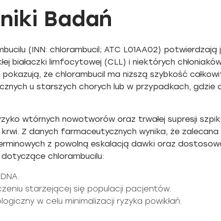
niki Badań
bucilu (INN: chlorambucil; ATC L01AA02) potwierdzają 
kłej białaczki limfocytowej (CLL) i niektórych chłonia
ax, pokazują, że chlorambucil ma niższą szybkość całkow
cznych u starszych chorych lub w przypadkach, gdzie 
zyko wtórnych nowotworów oraz trwałej supresji szpik
 krwi. Z danych farmaceutycznych wynika, że zalecana 
minowych z powolną eskalacją dawki oraz dostosowan
 dotyczące chlorambucilu:
y DNA.
eniu starzejącej się populacji pacjentów.
ogiczny w celu minimalizacji ryzyka powikłań.