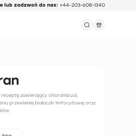
e lub zadzwoń do nas:
+44-203-608-1340
ran
a receptę zawierający chlorambucil,
niu przewlekłej białaczki limfocytowej oraz
aków.
5mg