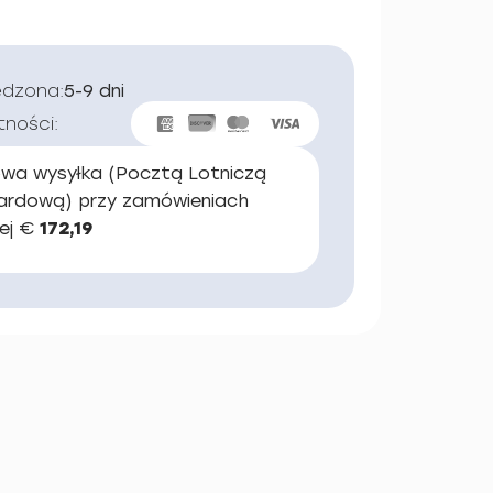
edzona:
5-9 dni
tności:
wa wysyłka (Pocztą Lotniczą
ardową) przy zamówieniach
ej €
172,19