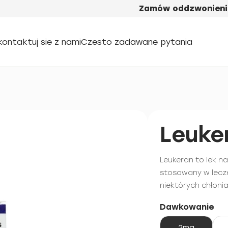
Zamów oddzwonieni
kontaktuj sie z nami
Czesto zadawane pytania
Leuke
Leukeran to lek n
stosowany w lecze
niektórych chłoni
Dawkowanie
2mg