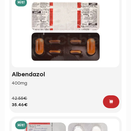
Hit!
Albendazol
400mg
42.55€
35.46€
Hit!