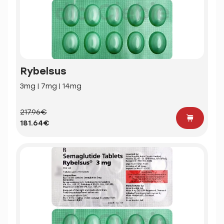
Rybelsus
3mg | 7mg | 14mg
217.96€
181.64€