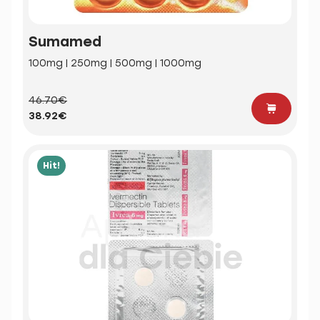
Sumamed
100mg | 250mg | 500mg | 1000mg
46.70€
38.92€
Hit!