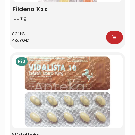
Fildena Xxx
100mg
62.11€
46.70€
Hit!