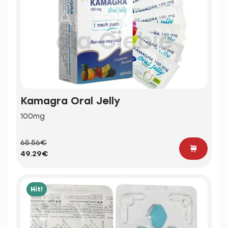
Kamagra Oral Jelly
100mg
65.56€
49.29€
Hit!