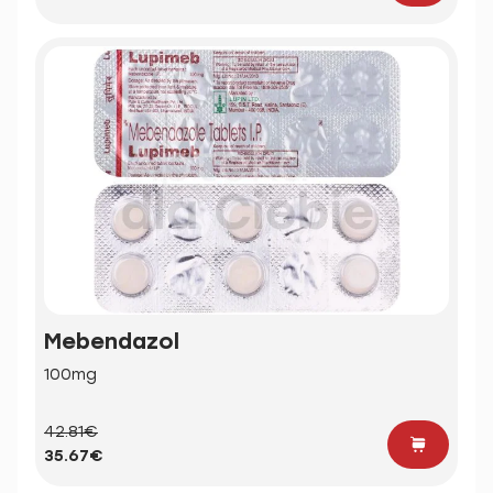
Mebendazol
100mg
42.81€
35.67€