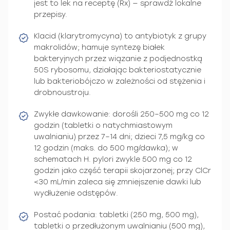
jest to lek na receptę (Rx) — sprawdź lokalne
przepisy.
Klacid (klarytromycyna) to antybiotyk z grupy
makrolidów; hamuje syntezę białek
bakteryjnych przez wiązanie z podjednostką
50S rybosomu, działając bakteriostatycznie
lub bakteriobójczo w zależności od stężenia i
drobnoustroju.
Zwykłe dawkowanie: dorośli 250–500 mg co 12
godzin (tabletki o natychmiastowym
uwalnianiu) przez 7–14 dni; dzieci 7,5 mg/kg co
12 godzin (maks. do 500 mg/dawka); w
schematach H. pylori zwykle 500 mg co 12
godzin jako część terapii skojarzonej; przy ClCr
<30 mL/min zaleca się zmniejszenie dawki lub
wydłużenie odstępów.
Postać podania: tabletki (250 mg, 500 mg),
tabletki o przedłużonym uwalnianiu (500 mg),