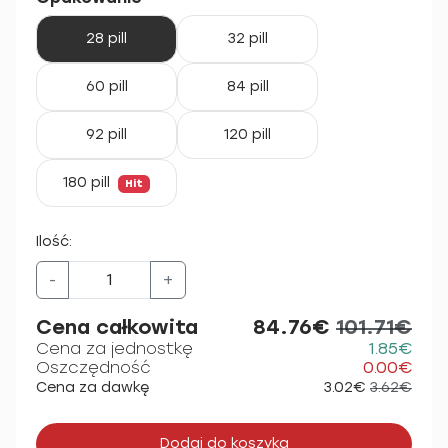
28 pill
32 pill
60 pill
84 pill
92 pill
120 pill
180 pill
Hit
Ilość:
-
+
Cena całkowita
84.76€
101.71€
Cena za jednostkę
1.85€
Oszczędność
0.00€
Cena za dawkę
3.02€
3.62€
Dodaj do koszyka