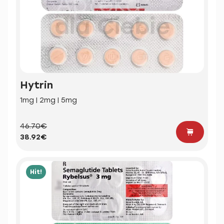
Hytrin
1mg | 2mg | 5mg
46.70€
38.92€
Hit!