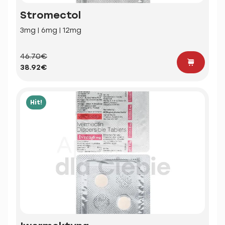
Stromectol
3mg | 6mg | 12mg
46.70€
38.92€
Hit!