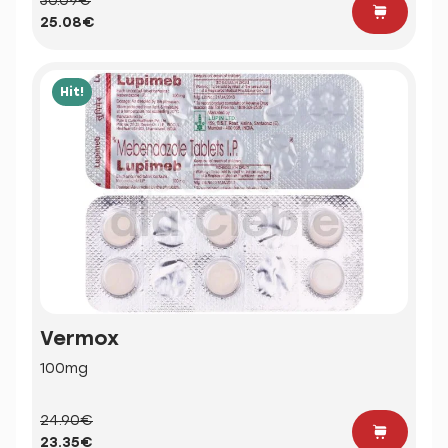
30.09€
25.08€
Hit!
Vermox
100mg
24.90€
23.35€