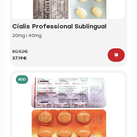
Cialis Professional Sublingual
20mg | 40mg
80.52€
37.19€
Hit!