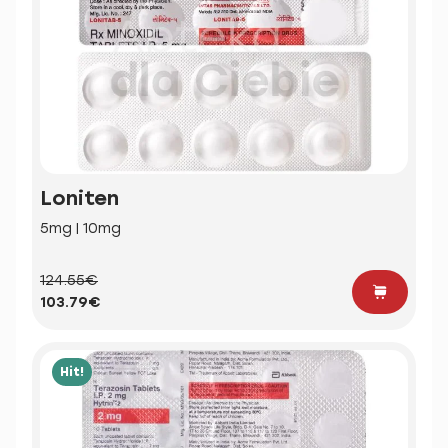
Loniten
5mg | 10mg
124.55€
103.79€
Hit!