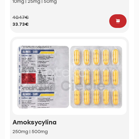
10mg | 25mg | 50mg
40.47€
33.73€
Amoksycylina
250mg | 500mg