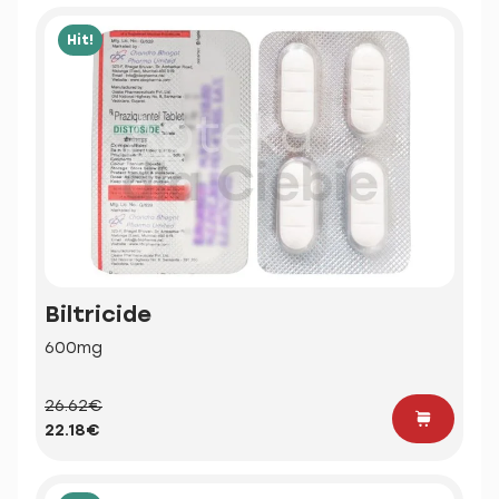
Hit!
Biltricide
600mg
26.62€
22.18€