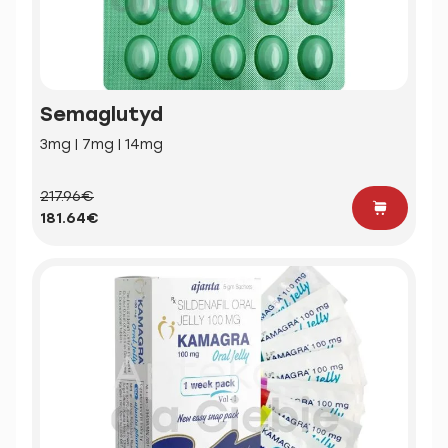
Semaglutyd
3mg | 7mg | 14mg
217.96€
181.64€