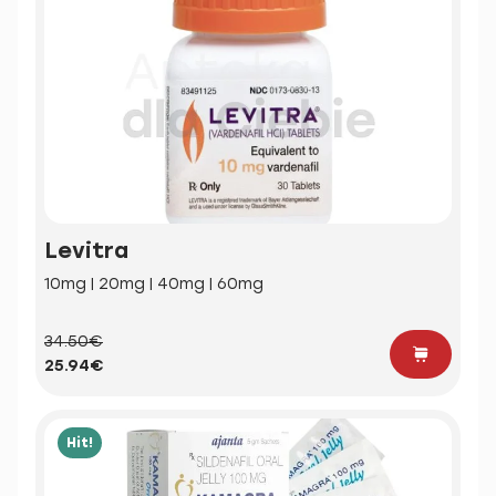
Levitra
10mg | 20mg | 40mg | 60mg
34.50€
25.94€
Hit!