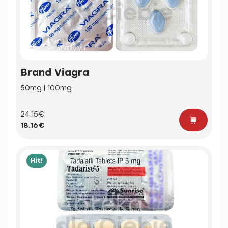
Brand Viagra
50mg | 100mg
24.15€
18.16€
Hit!