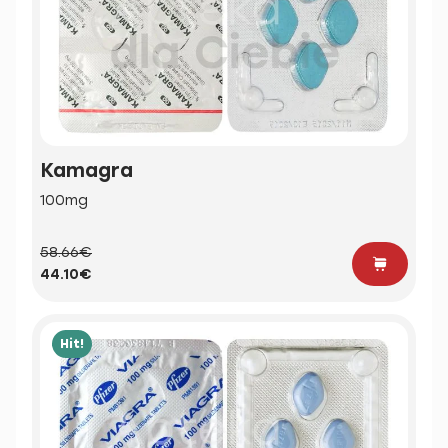
Kamagra
100mg
58.66€
44.10€
Hit!