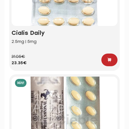
Cialis Daily
2.5mg | 5mg
31.05€
23.35€
Hit!