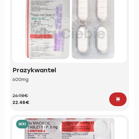
Prazykwantel
600mg
26.98€
22.48€
Hit!