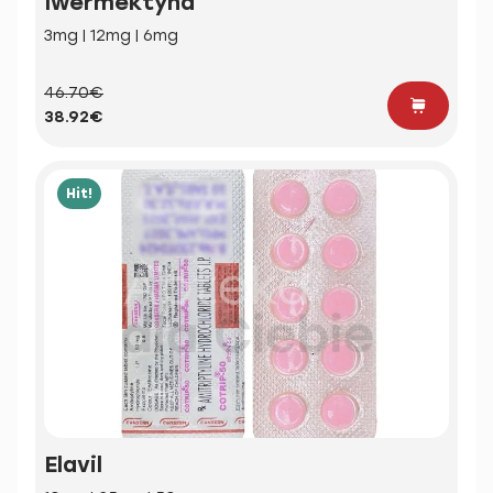
Iwermektyna
3mg | 12mg | 6mg
46.70€
38.92€
Hit!
Elavil