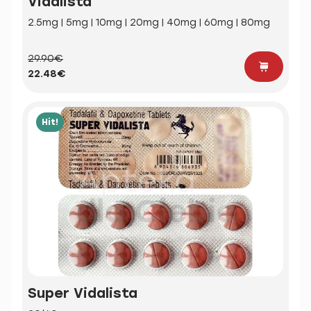
Vidalista
2.5mg | 5mg | 10mg | 20mg | 40mg | 60mg | 80mg
29.90€
22.48€
Hit!
Super Vidalista