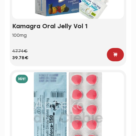
Kamagra Oral Jelly Vol 1
100mg
47.74€
39.78€
Hit!