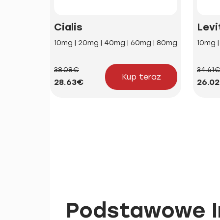
Cialis
Levi
10mg | 20mg | 40mg | 60mg | 80mg
10mg 
38.08€
34.61
Kup teraz
28.63€
26.0
Podstawowe I