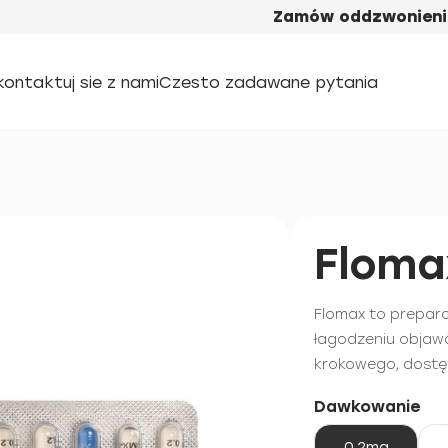
Zamów oddzwonieni
kontaktuj sie z nami
Czesto zadawane pytania
Floma
Flomax to prepar
łagodzeniu objaw
krokowego, dostę
Dawkowanie
0,2mg