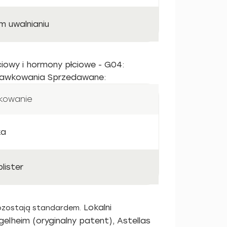
m uwalnianiu
ciowy i hormony płciowe - G04:
 Dawkowania Sprzedawane:
kowanie
ka
blister
Lokalni
 pozostają standardem.
elheim (oryginalny patent), Astellas