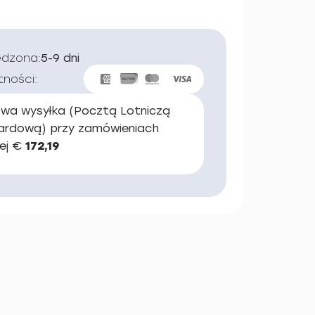
edzona:
5-9 dni
tności:
wa wysyłka (Pocztą Lotniczą
ardową) przy zamówieniach
ej €
172,19