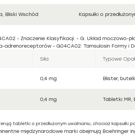
a, Bliski Wschód
Kapsułki o przedłużony
4CA02 - Znaczenie Klasyfikacji: - G: Układ moczowo-pł
lfa-adrenoreceptorów - G04CA02: Tamsulosin Formy i
Siła
Typowe Opa
0,4 mg
Blister, butel
0,4 mg
Tabletki MR, 
ferują tabletki o przedłużonym uwalnianiu, chociaż kapsułki
minentne międzynarodowe marki obejmują Boehringer Ing