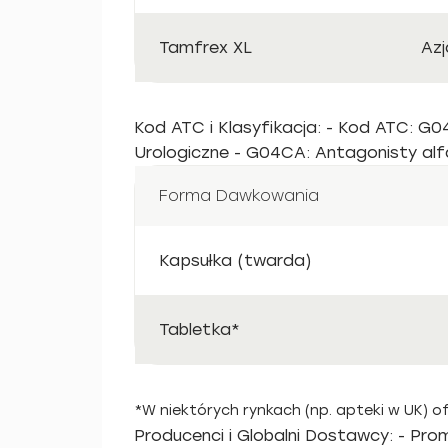
Tamfrex XL
Azj
Kod ATC i Klasyfikacja: - Kod ATC: G0
Urologiczne - G04CA: Antagonisty a
Forma Dawkowania
Kapsułka (twarda)
Tabletka*
*W niektórych rynkach (np. apteki w UK) o
Producenci i Globalni Dostawcy: - Pro