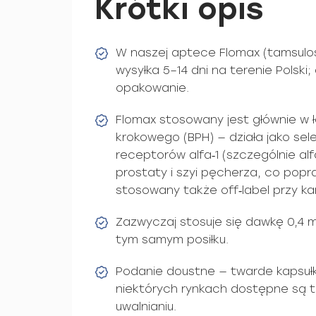
Krótki opis
W naszej aptece Flomax (tamsulos
wysyłka 5–14 dni na terenie Polski
opakowanie.
Flomax stosowany jest głównie w 
krokowego (BPH) — działa jako se
receptorów alfa‑1 (szczególnie alf
prostaty i szyi pęcherza, co pop
stosowany także off‑label przy ka
Zazwyczaj stosuje się dawkę 0,4 m
tym samym posiłku.
Podanie doustne — twarde kapsuł
niektórych rynkach dostępne są 
uwalnianiu.