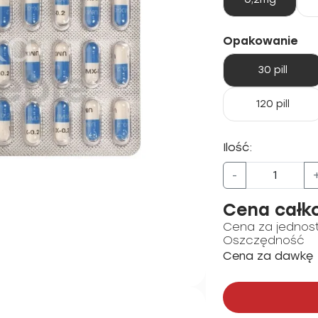
Opakowanie
30 pill
120 pill
Ilość:
-
Cena całk
Cena za jednos
Oszczędność
Cena za dawkę