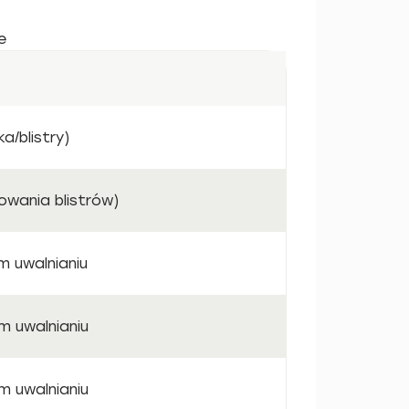
e
a/blistry)
owania blistrów)
m uwalnianiu
m uwalnianiu
m uwalnianiu