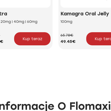
tra
Kamagra Oral Jelly
| 20mg | 40mg | 60mg
100mg
€
65.78€
Kup teraz
Kup ter
2€
49.45€
nformacje O Flomax