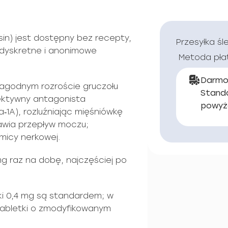
in) jest dostępny bez recepty,
Przesyłka śl
; dyskretne i anonimowe
Metoda pła
Darmo
łagodnym rozroście gruczołu
Stand
lektywny antagonista
powyż
a‑1A), rozluźniając mięśniówkę
rawia przepływ moczu;
micy nerkowej.
g raz na dobę, najczęściej po
ki 0,4 mg są standardem; w
tabletki o zmodyfikowanym