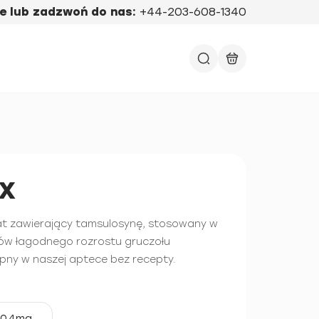
e lub zadzwoń do nas:
+44-203-608-1340
x
at zawierający tamsulosynę, stosowany w
ów łagodnego rozrostu gruczołu
pny w naszej aptece bez recepty.
0,4mg