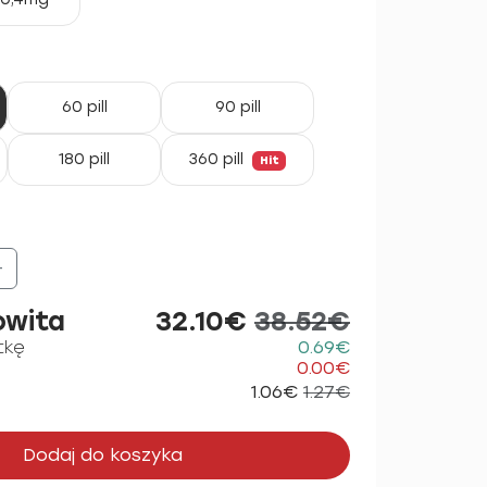
60 pill
90 pill
180 pill
360 pill
Hit
+
owita
32.10€
38.52€
tkę
0.69€
0.00€
1.06€
1.27€
Dodaj do koszyka