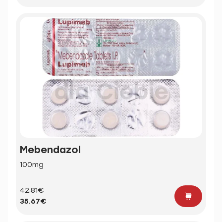
Mebendazol
100mg
42.81€
35.67€