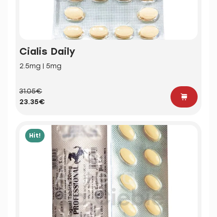
Cialis Daily
2.5mg | 5mg
31.05€
23.35€
Hit!