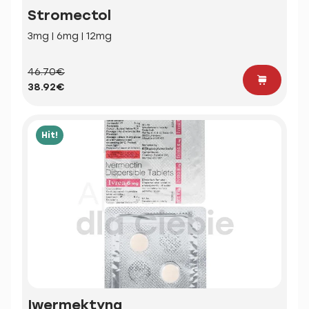
Stromectol
3mg | 6mg | 12mg
46.70€
38.92€
Hit!
Iwermektyna