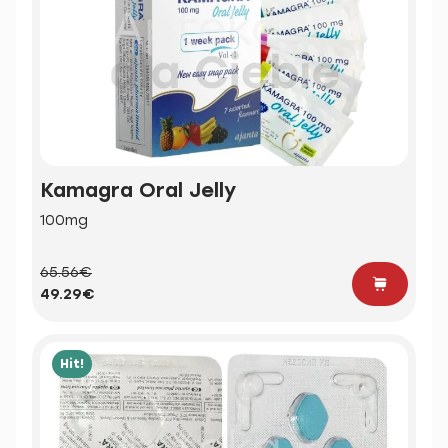
Kamagra Oral Jelly
100mg
65.56€
49.29€
Hit!