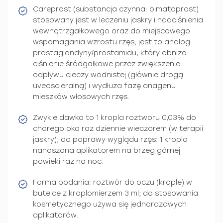
Careprost (substancja czynna: bimatoprost)
stosowany jest w leczeniu jaskry i nadciśnienia
wewnątrzgałkowego oraz do miejscowego
wspomagania wzrostu rzęs; jest to analog
prostaglandyny/prostamidu, który obniża
ciśnienie śródgałkowe przez zwiększenie
odpływu cieczy wodnistej (głównie drogą
uveoscleralną) i wydłuża fazę anagenu
mieszków włosowych rzęs.
Zwykle dawka to 1 kropla roztworu 0,03% do
chorego oka raz dziennie wieczorem (w terapii
jaskry); do poprawy wyglądu rzęs: 1 kropla
nanoszona aplikatorem na brzeg górnej
powieki raz na noc.
Forma podania: roztwór do oczu (krople) w
butelce z kroplomierzem 3 ml; do stosowania
kosmetycznego używa się jednorazowych
aplikatorów.