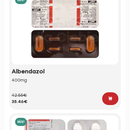
Albendazol
400mg
42.55€
35.46€
Hit!