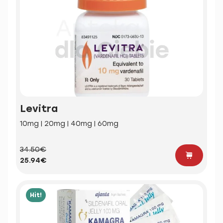
Levitra
10mg | 20mg | 40mg | 60mg
34.50€
25.94€
Hit!