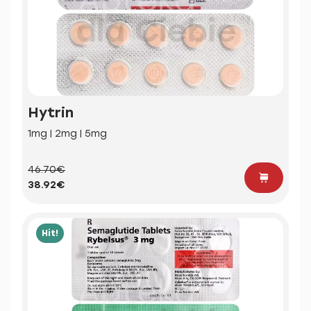
Hytrin
1mg | 2mg | 5mg
46.70€
38.92€
Hit!