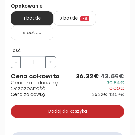
Opakowanie
1 bottle
3 bottle
Hit
6 bottle
Ilość:
-
+
Cena całkowita
36.32€
43.59€
Cena za jednostkę
30.84€
Oszczędność
0.00€
Cena za dawkę
36.32€
43.59€
Dodaj do koszyka