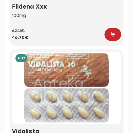
Fildena Xxx
100mg
62.11€
46.70€
Hit!
Vidalista