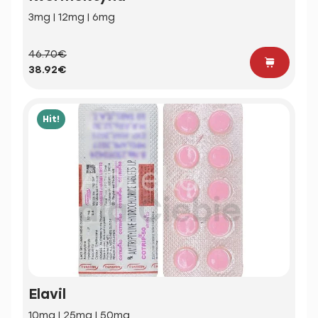
3mg | 12mg | 6mg
46.70€
38.92€
Hit!
Elavil
10mg | 25mg | 50mg