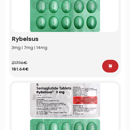
Rybelsus
3mg | 7mg | 14mg
217.96€
181.64€