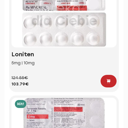
Loniten
5mg | 10mg
124.55€
103.79€
Hit!