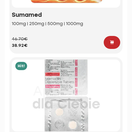
Sumamed
100mg | 250mg | 500mg | 1000mg
46.70€
38.92€
Hit!