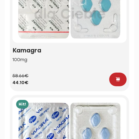
Kamagra
100mg
58.66€
44.10€
Hit!