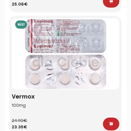
25.08€
Hit!
Vermox
100mg
24.90€
23.35€