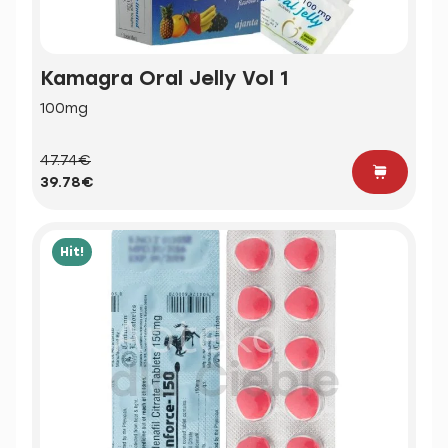
Kamagra Oral Jelly Vol 1
100mg
47.74€
39.78€
Hit!