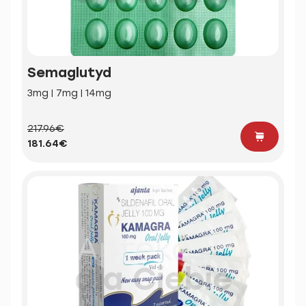
Semaglutyd
3mg | 7mg | 14mg
217.96€
181.64€