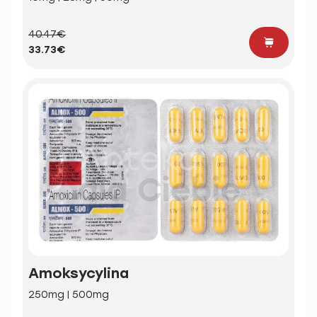
40.47€
33.73€
Amoksycylina
250mg | 500mg