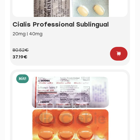
Cialis Professional Sublingual
20mg | 40mg
80.52€
37.19€
Hit!