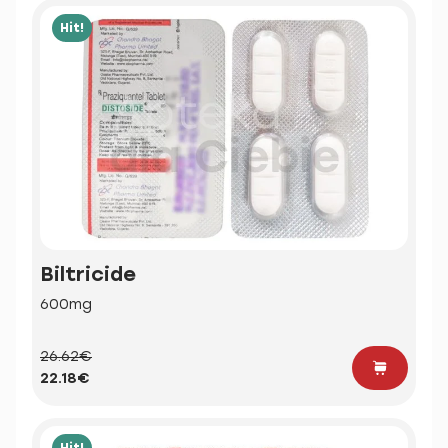
Hit!
Biltricide
600mg
26.62€
22.18€
Hit!