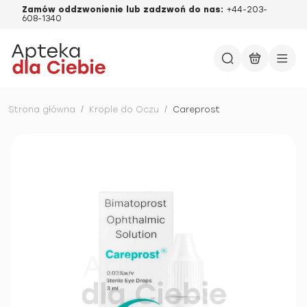
Zamów oddzwonienie lub zadzwoń do nas:
+44-203-
608-1340
Strona główna
/
Krople do Oczu
/
Careprost