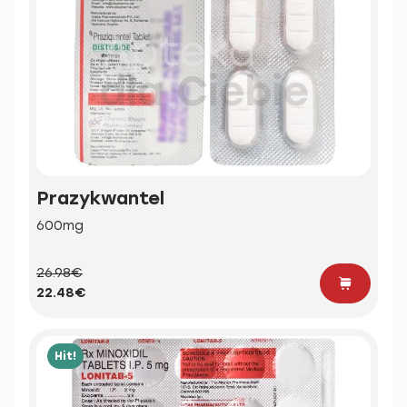
Prazykwantel
600mg
26.98€
22.48€
Hit!