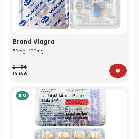
Brand Viagra
50mg | 100mg
24.15€
18.16€
Hit!