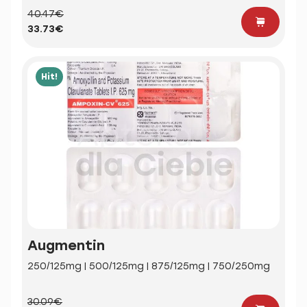
40.47€
33.73€
Hit!
Augmentin
250/125mg | 500/125mg | 875/125mg | 750/250mg
30.09€