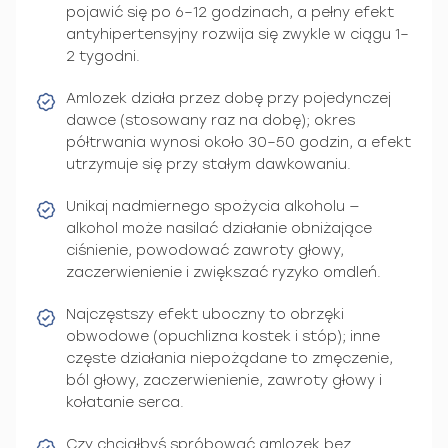
pojawić się po 6–12 godzinach, a pełny efekt
antyhipertensyjny rozwija się zwykle w ciągu 1–
2 tygodni.
Amlozek działa przez dobę przy pojedynczej
dawce (stosowany raz na dobę); okres
półtrwania wynosi około 30–50 godzin, a efekt
utrzymuje się przy stałym dawkowaniu.
Unikaj nadmiernego spożycia alkoholu —
alkohol może nasilać działanie obniżające
ciśnienie, powodować zawroty głowy,
zaczerwienienie i zwiększać ryzyko omdleń.
Najczęstszy efekt uboczny to obrzęki
obwodowe (opuchlizna kostek i stóp); inne
częste działania niepożądane to zmęczenie,
ból głowy, zaczerwienienie, zawroty głowy i
kołatanie serca.
Czy chciałbyś spróbować amlozek bez