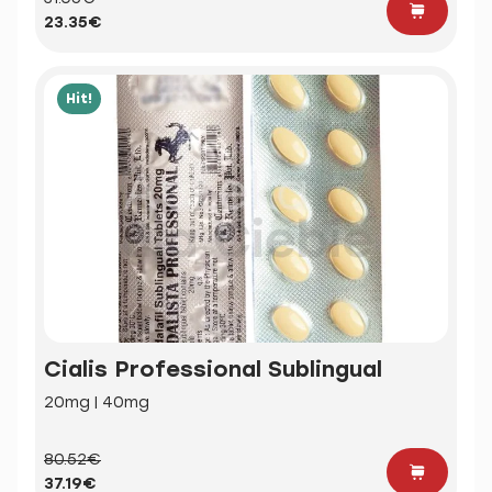
23.35€
Hit!
Cialis Professional Sublingual
20mg | 40mg
80.52€
37.19€