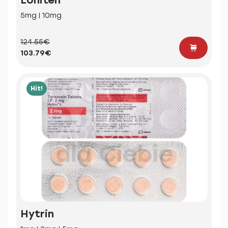
5mg | 10mg
124.55€
103.79€
Hit!
Hytrin