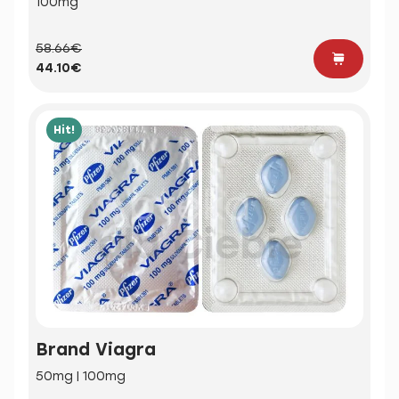
100mg
58.66€
44.10€
Hit!
Brand Viagra
50mg | 100mg