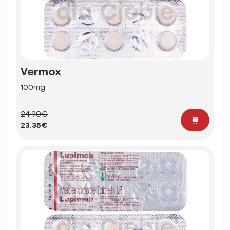
Vermox
100mg
24.90€
23.35€