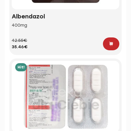
Albendazol
400mg
42.55€
35.46€
Hit!