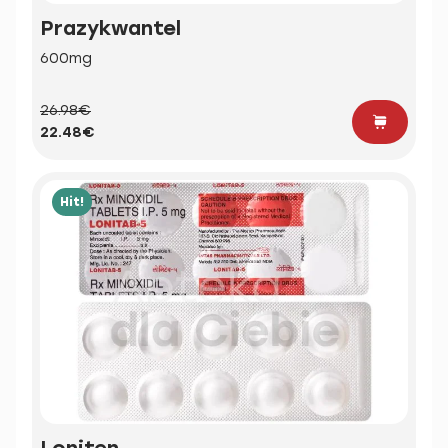
Prazykwantel
600mg
26.98€
22.48€
Hit!
Loniten