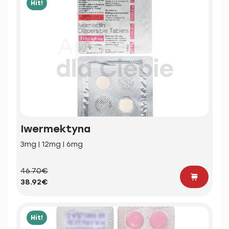
Hit!
Iwermektyna
3mg | 12mg | 6mg
46.70€
38.92€
Hit!