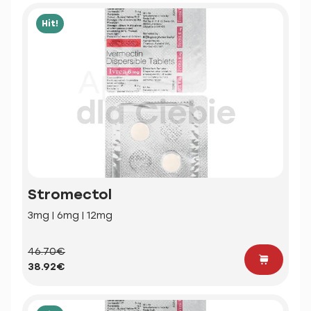
Hit!
Stromectol
3mg | 6mg | 12mg
46.70€
38.92€