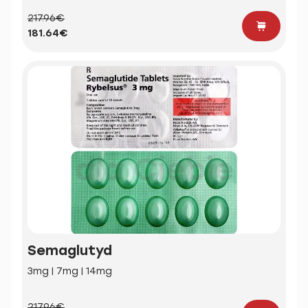
217.96€
181.64€
Semaglutyd
3mg | 7mg | 14mg
217.96€