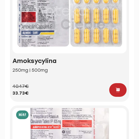
Amoksycylina
250mg | 500mg
40.47€
33.73€
Hit!