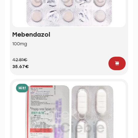
Mebendazol
100mg
42.81€
35.67€
Hit!