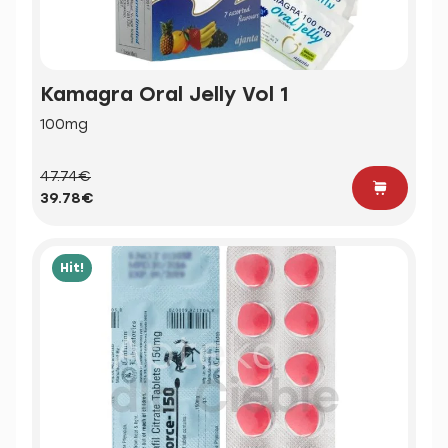
Kamagra Oral Jelly Vol 1
100mg
47.74€
39.78€
Hit!