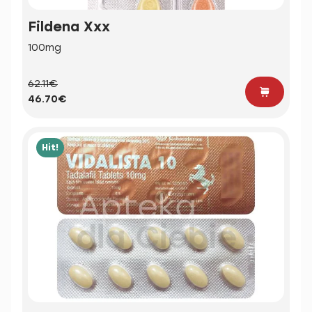
Fildena Xxx
100mg
62.11€
46.70€
Hit!