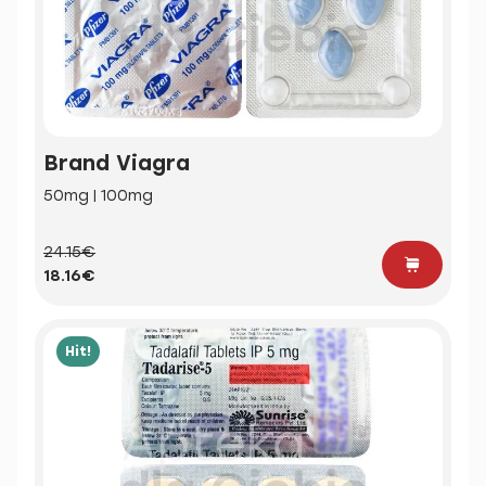
Brand Viagra
50mg | 100mg
24.15€
18.16€
Hit!