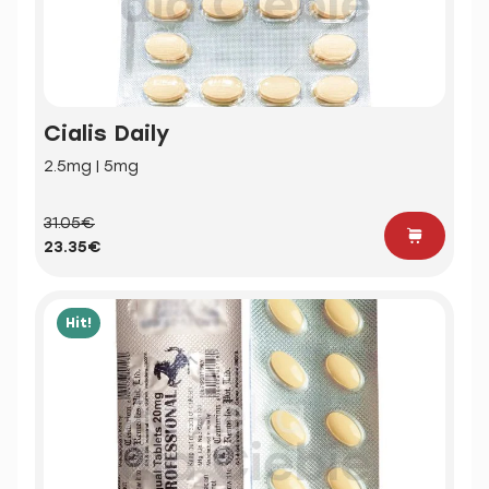
Cialis Daily
2.5mg | 5mg
31.05€
23.35€
Hit!