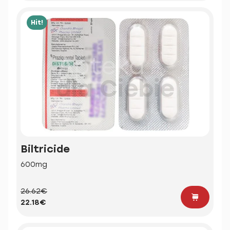
Hit!
Biltricide
600mg
26.62€
22.18€