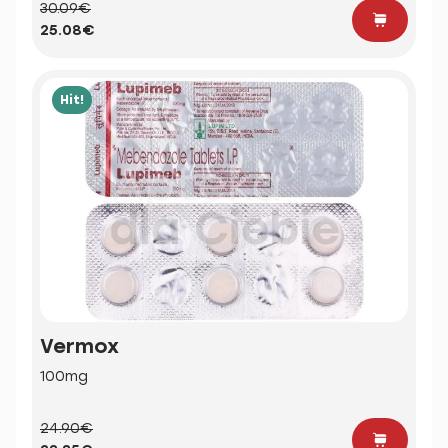
30.09€
25.08€
Hit!
Vermox
100mg
24.90€