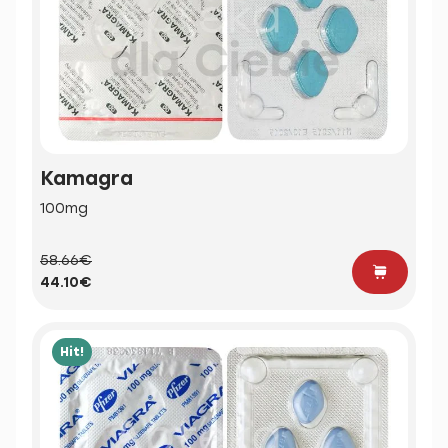
Kamagra
100mg
58.66€
44.10€
Hit!