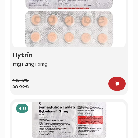
Hytrin
1mg | 2mg | 5mg
46.70€
38.92€
Hit!