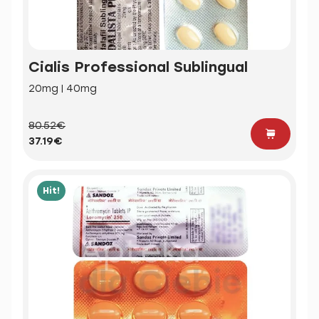
Cialis Professional Sublingual
20mg | 40mg
80.52€
37.19€
Hit!