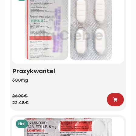
Prazykwantel
600mg
26.98€
22.48€
Hit!