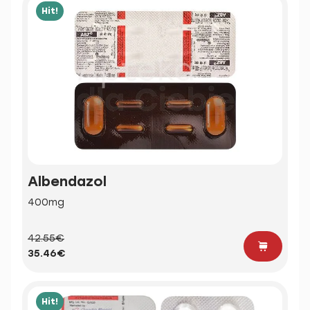
Hit!
Albendazol
400mg
42.55€
35.46€
Hit!