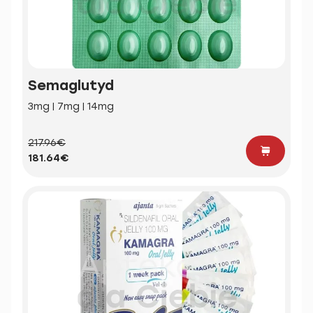
Semaglutyd
3mg | 7mg | 14mg
217.96€
181.64€