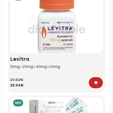
Levitra
10mg | 20mg | 40mg | 60mg
34.50€
25.94€
Hit!