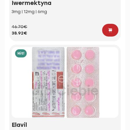
Iwermektyna
3mg | 12mg | 6mg
46.70€
38.92€
Hit!
Elavil