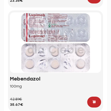
23.35€
Mebendazol
100mg
42.81€
35.67€