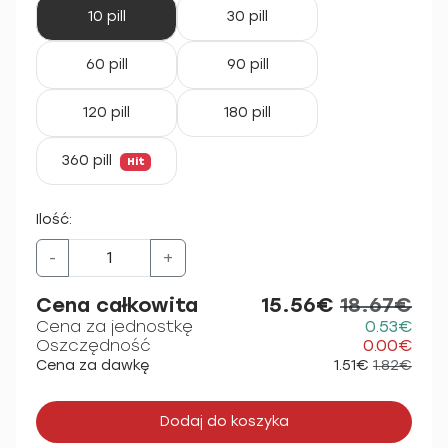
10 pill
30 pill
60 pill
90 pill
120 pill
180 pill
360 pill
Hit
Ilość:
-
+
Cena całkowita
15.56€
18.67€
Cena za jednostkę
0.53€
Oszczędność
0.00€
Cena za dawkę
1.51€
1.82€
Dodaj do koszyka