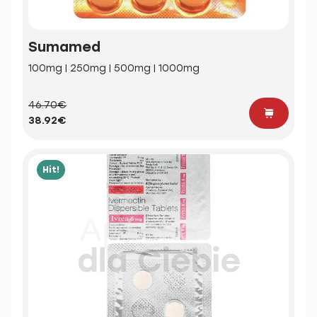
Sumamed
100mg | 250mg | 500mg | 1000mg
46.70€
38.92€
Hit!