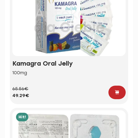
Kamagra Oral Jelly
100mg
65.56€
49.29€
Hit!