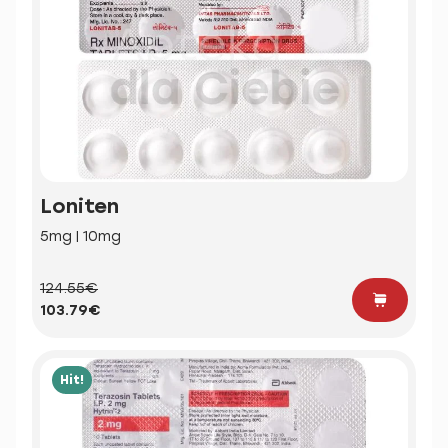
Loniten
5mg | 10mg
124.55€
103.79€
Hit!