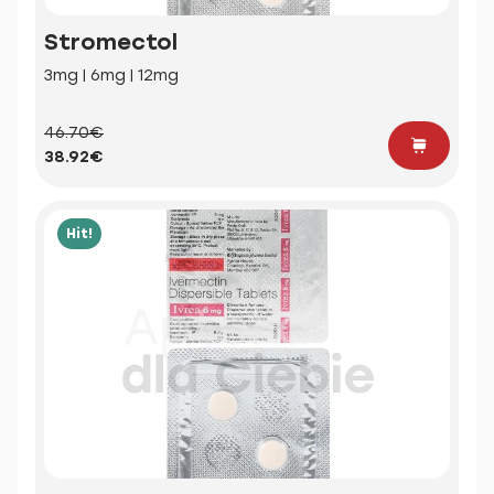
Stromectol
3mg | 6mg | 12mg
46.70€
38.92€
Hit!