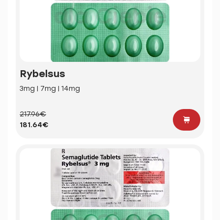
Rybelsus
3mg | 7mg | 14mg
217.96€
181.64€