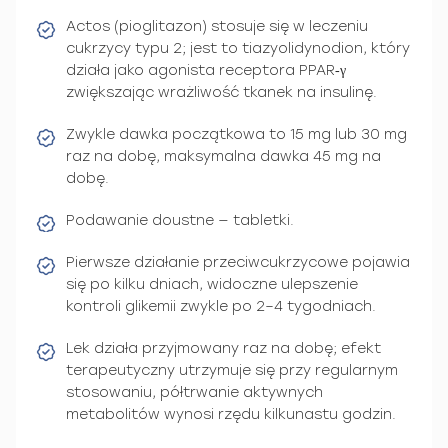
Actos (pioglitazon) stosuje się w leczeniu
cukrzycy typu 2; jest to tiazyolidynodion, który
działa jako agonista receptora PPAR‑γ
zwiększając wrażliwość tkanek na insulinę.
Zwykle dawka początkowa to 15 mg lub 30 mg
raz na dobę, maksymalna dawka 45 mg na
dobę.
Podawanie doustne — tabletki.
Pierwsze działanie przeciwcukrzycowe pojawia
się po kilku dniach, widoczne ulepszenie
kontroli glikemii zwykle po 2–4 tygodniach.
Lek działa przyjmowany raz na dobę; efekt
terapeutyczny utrzymuje się przy regularnym
stosowaniu, półtrwanie aktywnych
metabolitów wynosi rzędu kilkunastu godzin.