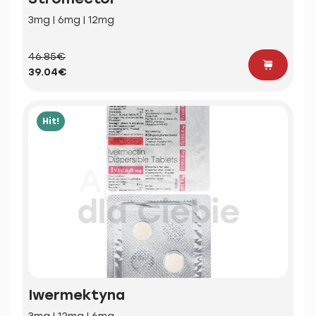
3mg | 6mg | 12mg
46.85€
39.04€
Hit!
Iwermektyna