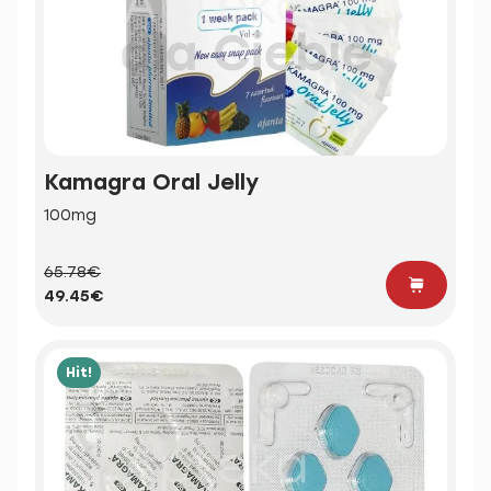
Kamagra Oral Jelly
100mg
65.78€
49.45€
Hit!