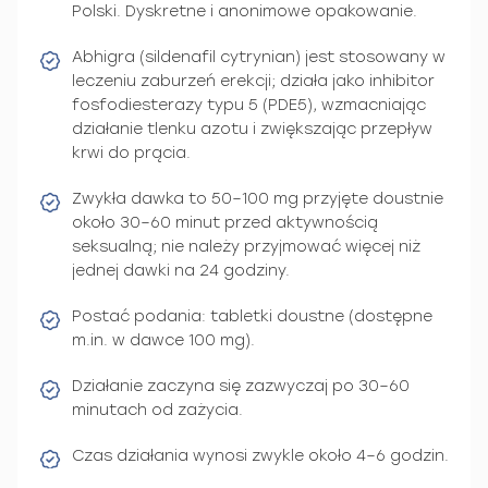
Polski. Dyskretne i anonimowe opakowanie.
Abhigra (sildenafil cytrynian) jest stosowany w
leczeniu zaburzeń erekcji; działa jako inhibitor
fosfodiesterazy typu 5 (PDE5), wzmacniając
działanie tlenku azotu i zwiększając przepływ
krwi do prącia.
Zwykła dawka to 50–100 mg przyjęte doustnie
około 30–60 minut przed aktywnością
seksualną; nie należy przyjmować więcej niż
jednej dawki na 24 godziny.
Postać podania: tabletki doustne (dostępne
m.in. w dawce 100 mg).
Działanie zaczyna się zazwyczaj po 30–60
minutach od zażycia.
Czas działania wynosi zwykle około 4–6 godzin.