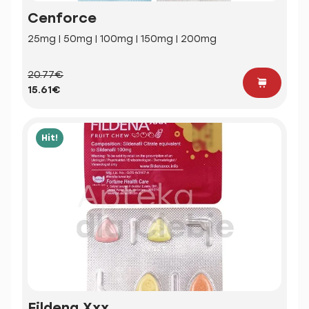
Cenforce
25mg | 50mg | 100mg | 150mg | 200mg
20.77€
15.61€
Hit!
Fildena Xxx