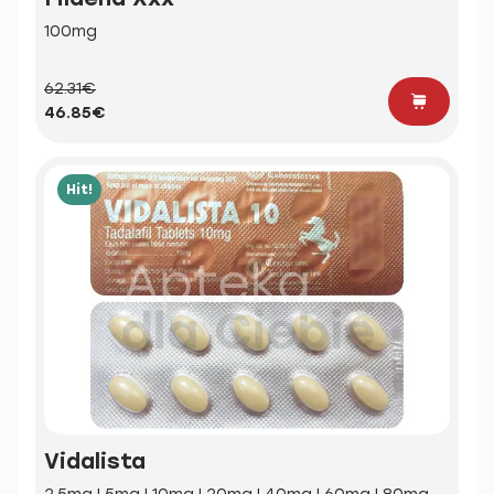
100mg
62.31€
46.85€
Hit!
Vidalista