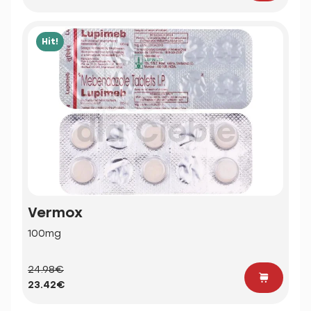
Hit!
Vermox
100mg
24.98€
23.42€