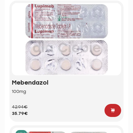
Mebendazol
100mg
42.94€
35.79€