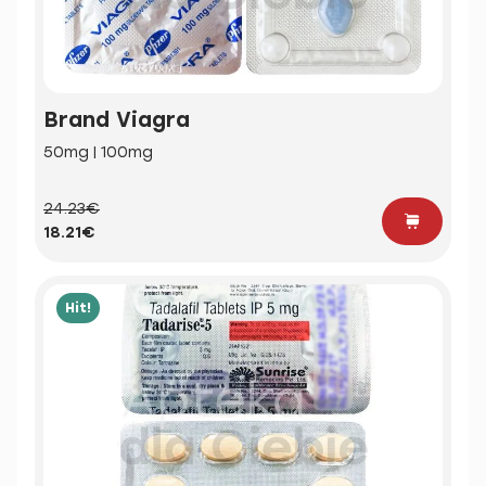
Brand Viagra
50mg | 100mg
24.23€
18.21€
Hit!