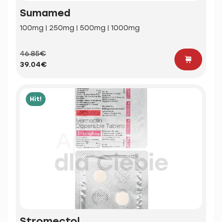
Sumamed
100mg | 250mg | 500mg | 1000mg
46.85€
39.04€
Hit!
Stromectol