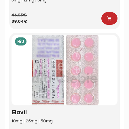
3mg | 12mg | 6mg
46.85€
39.04€
Hit!
Elavil
10mg | 25mg | 50mg