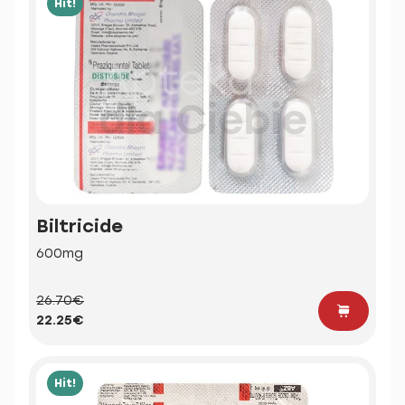
Hit!
Biltricide
600mg
26.70€
22.25€
Hit!