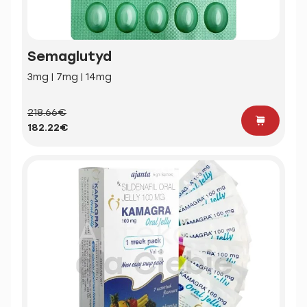
Semaglutyd
3mg | 7mg | 14mg
218.66€
182.22€