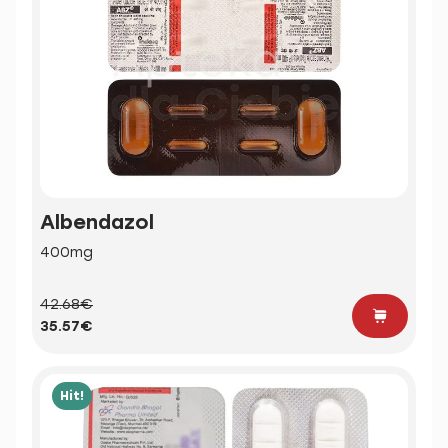
Albendazol
400mg
42.68€
35.57€
Hit!