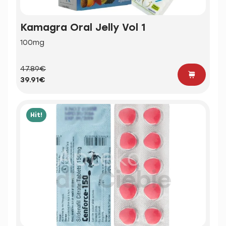
Kamagra Oral Jelly Vol 1
100mg
47.89€
39.91€
Hit!