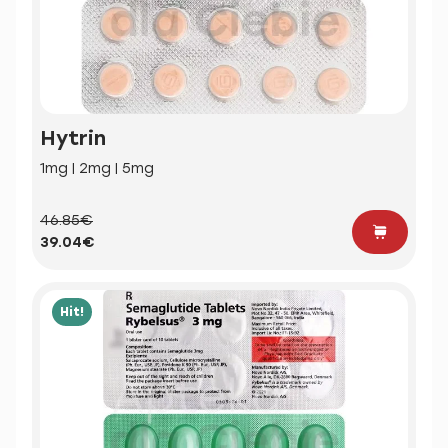
Hytrin
1mg | 2mg | 5mg
46.85€
39.04€
Hit!