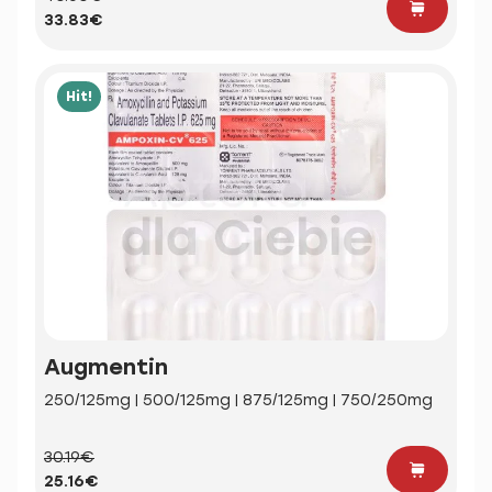
33.83€
Hit!
Augmentin
250/125mg | 500/125mg | 875/125mg | 750/250mg
30.19€
25.16€