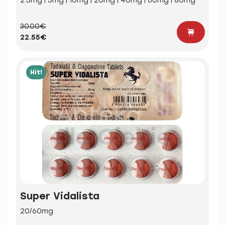
2.5mg | 5mg | 10mg | 20mg | 40mg | 60mg | 80mg
30.00€
22.55€
Hit!
Super Vidalista
20/60mg