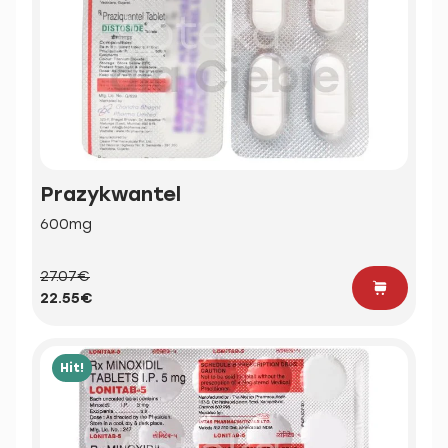
Prazykwantel
600mg
27.07€
22.55€
Hit!