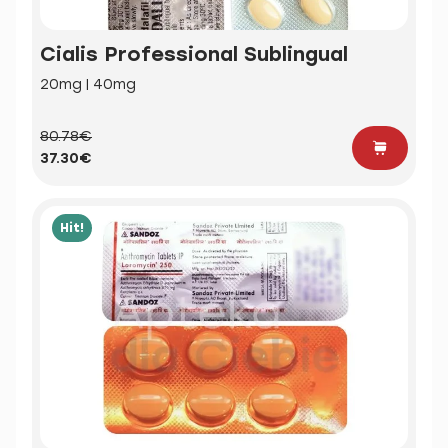
Cialis Professional Sublingual
20mg | 40mg
80.78€
37.30€
Hit!