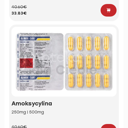
40.60€
33.83€
Amoksycylina
250mg | 500mg
40.60€