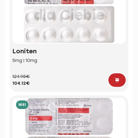
Loniten
5mg | 10mg
124.95€
104.12€
Hit!