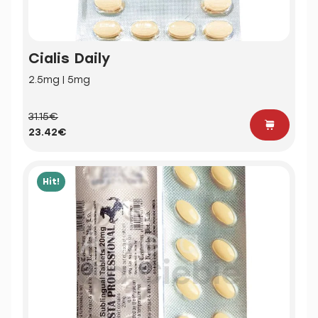
Cialis Daily
2.5mg | 5mg
31.15€
23.42€
Hit!