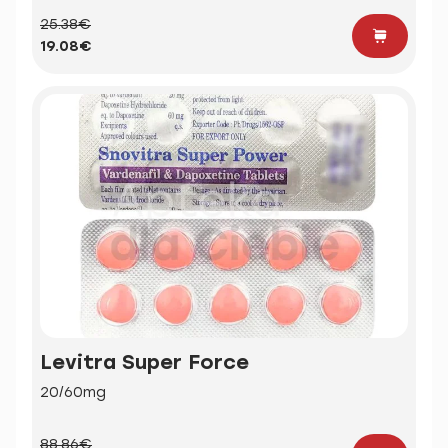
25.38€
19.08€
Levitra Super Force
20/60mg
88.86€