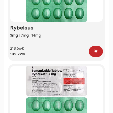
Rybelsus
3mg | 7mg | 14mg
218.66€
182.22€