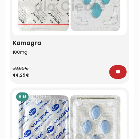
Kamagra
100mg
58.85€
44.25€
Hit!