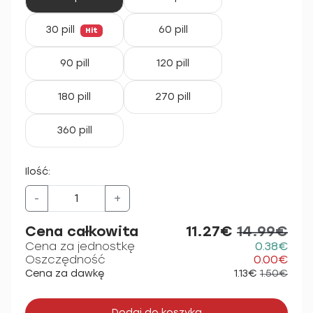
30 pill
60 pill
Hit
90 pill
120 pill
180 pill
270 pill
360 pill
Ilość:
-
+
Cena całkowita
11.27€
14.99€
Cena za jednostkę
0.38€
Oszczędność
0.00€
Cena za dawkę
1.13€
1.50€
Dodaj do koszyka